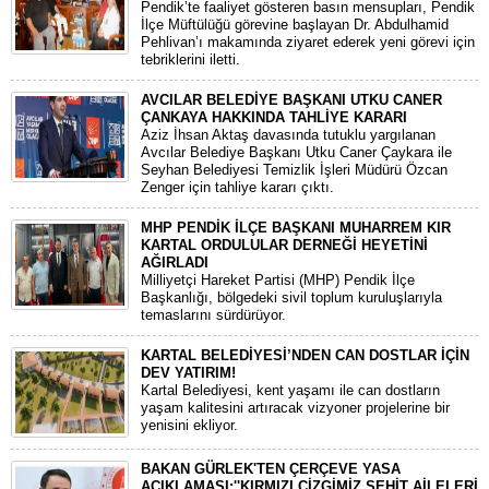
​Pendik’te faaliyet gösteren basın mensupları, Pendik
İlçe Müftülüğü görevine başlayan Dr. Abdulhamid
Pehlivan’ı makamında ziyaret ederek yeni görevi için
tebriklerini iletti.
AVCILAR BELEDİYE BAŞKANI UTKU CANER
ÇANKAYA HAKKINDA TAHLİYE KARARI
​Aziz İhsan Aktaş davasında tutuklu yargılanan
Avcılar Belediye Başkanı Utku Caner Çaykara ile
Seyhan Belediyesi Temizlik İşleri Müdürü Özcan
Zenger için tahliye kararı çıktı.
MHP PENDİK İLÇE BAŞKANI MUHARREM KIR
KARTAL ORDULULAR DERNEĞİ HEYETİNİ
AĞIRLADI
​Milliyetçi Hareket Partisi (MHP) Pendik İlçe
Başkanlığı, bölgedeki sivil toplum kuruluşlarıyla
temaslarını sürdürüyor.
KARTAL BELEDİYESİ’NDEN CAN DOSTLAR İÇİN
DEV YATIRIM!
Kartal Belediyesi, kent yaşamı ile can dostların
yaşam kalitesini artıracak vizyoner projelerine bir
yenisini ekliyor.
BAKAN GÜRLEK'TEN ÇERÇEVE YASA
AÇIKLAMASI:''KIRMIZI ÇİZGİMİZ ŞEHİT AİLELERİ