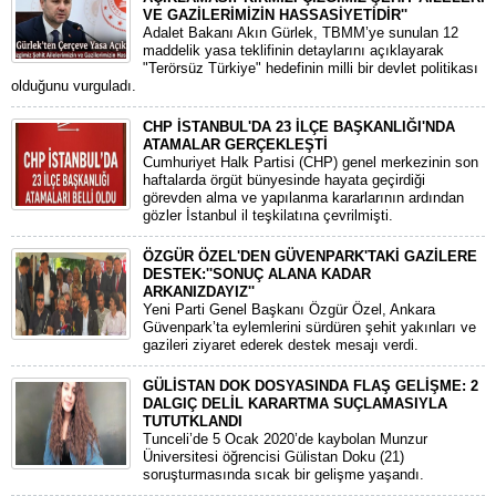
VE GAZİLERİMİZİN HASSASİYETİDİR''
Adalet Bakanı Akın Gürlek, TBMM’ye sunulan 12
maddelik yasa teklifinin detaylarını açıklayarak
"Terörsüz Türkiye" hedefinin milli bir devlet politikası
olduğunu vurguladı.
CHP İSTANBUL'DA 23 İLÇE BAŞKANLIĞI'NDA
ATAMALAR GERÇEKLEŞTİ
​Cumhuriyet Halk Partisi (CHP) genel merkezinin son
haftalarda örgüt bünyesinde hayata geçirdiği
görevden alma ve yapılanma kararlarının ardından
gözler İstanbul il teşkilatına çevrilmişti.
ÖZGÜR ÖZEL'DEN GÜVENPARK'TAKİ GAZİLERE
DESTEK:''SONUÇ ALANA KADAR
ARKANIZDAYIZ''
​Yeni Parti Genel Başkanı Özgür Özel, Ankara
Güvenpark’ta eylemlerini sürdüren şehit yakınları ve
gazileri ziyaret ederek destek mesajı verdi.
GÜLİSTAN DOK DOSYASINDA FLAŞ GELİŞME: 2
DALGIÇ DELİL KARARTMA SUÇLAMASIYLA
TUTUTKLANDI
​Tunceli’de 5 Ocak 2020’de kaybolan Munzur
Üniversitesi öğrencisi Gülistan Doku (21)
soruşturmasında sıcak bir gelişme yaşandı.