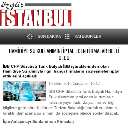
SON DAKİKA
KATEGORİLER
HAMİDİYE SU KULLANIMINI İPTAL EDEN FİRMALAR BELLİ
OLDU
İBB CHP Sözcüsü Tarık Balyalı İBB iştiraklerinden olan
Hamidiye Su alımıyla ilgili hangi firmaların sözleşmeleri iptal
ettiklerini açıkladı.
19 Ekim 2019 Cumartesi 10:17
İBB CHP Sözcüsü Tarık Balyalı Hamidiye
Su kullanımını iptal eden kurumların
listesini yayımladı. Balyalı'nın verdiği
bilgilere göre göre Kültür ve Turizm Bakanlığı bardak su alımını
bıraktı, damacana su alımını da sözleşme bitince sonlandıracak.
İşte Anlaşmayı Sonlandıran Firmalar;