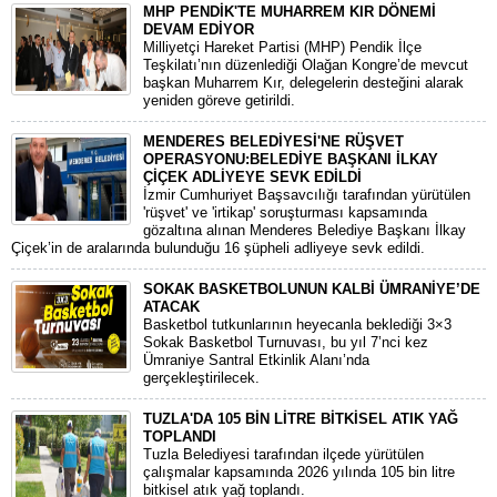
MHP PENDİK'TE MUHARREM KIR DÖNEMİ
DEVAM EDİYOR
​Milliyetçi Hareket Partisi (MHP) Pendik İlçe
Teşkilatı’nın düzenlediği Olağan Kongre’de mevcut
başkan Muharrem Kır, delegelerin desteğini alarak
yeniden göreve getirildi.
MENDERES BELEDİYESİ'NE RÜŞVET
OPERASYONU:BELEDİYE BAŞKANI İLKAY
ÇİÇEK ADLİYEYE SEVK EDİLDİ
​İzmir Cumhuriyet Başsavcılığı tarafından yürütülen
'rüşvet' ve 'irtikap' soruşturması kapsamında
gözaltına alınan Menderes Belediye Başkanı İlkay
Çiçek’in de aralarında bulunduğu 16 şüpheli adliyeye sevk edildi.
SOKAK BASKETBOLUNUN KALBİ ÜMRANİYE’DE
ATACAK
Basketbol tutkunlarının heyecanla beklediği 3×3
Sokak Basketbol Turnuvası, bu yıl 7’nci kez
Ümraniye Santral Etkinlik Alanı’nda
gerçekleştirilecek.
TUZLA'DA 105 BİN LİTRE BİTKİSEL ATIK YAĞ
TOPLANDI
Tuzla Belediyesi tarafından ilçede yürütülen
çalışmalar kapsamında 2026 yılında 105 bin litre
bitkisel atık yağ toplandı.