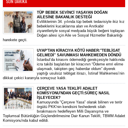
SON DAKİKA
TÜP BEBEK SEVİNCİ YAŞAYAN DOĞAN
AİLESİNE BAKANLIK DESTEĞİ
​Evliliklerinin 34. yılında tüp bebek tedavisiyle ikiz kız
bebeklerini kucaklarına alan ve Anıtkabir
ziyaretleriyle sosyal medyada büyük beğeni toplayan
Doğan ailesi için Aile ve Sosyal Hizmetler Bakanlığı
harekete geçti.
UYAP'TAN KİRACIYA KÖTÜ HABER:''TEBLİGAT
GELMEDİ'' SAVUNMASI MAHKEMEDEN DÖNDÜ
​İstanbul’da kirasını ödemediği gerekçesiyle hakkında
icra takibi başlatılan bir kiracının “Ödeme emri elime
ulaşmadı, takipten geç haberdar oldum” diyerek
yaptığı usulsüz tebligat itirazı, İstinaf Mahkemesi’nin
dikkat çekici kararıyla sonuçsuz kaldı.
ÇERÇEVE YASA TEKLİFİ ADALET
KOMİSYONU'NDAN GEÇTİ:SÜREÇ NASIL
İŞLEYECEK?
​Kamuoyunda "Çerçeve Yasa" olarak bilinen ve terör
örgütü PKK'nin kendisini feshederek silah
bırakmasını hedefleyen Milli Dayanışma ve
Toplumsal Bütünlüğün Güçlendirilmesine Dair Kanun Teklifi, TBMM Adalet
Komisyonu'nda kabul edildi.