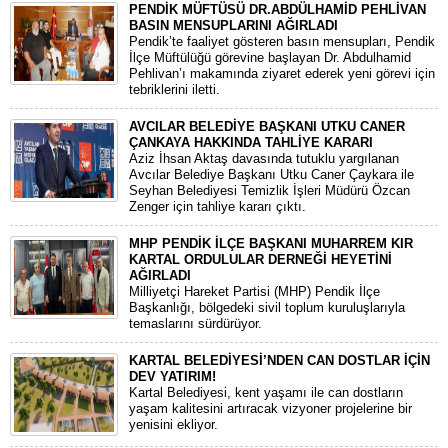
PENDİK MÜFTÜSÜ DR.ABDÜLHAMİD PEHLİVAN
BASIN MENSUPLARINI AĞIRLADI
​Pendik’te faaliyet gösteren basın mensupları, Pendik
İlçe Müftülüğü görevine başlayan Dr. Abdulhamid
Pehlivan’ı makamında ziyaret ederek yeni görevi için
tebriklerini iletti.
AVCILAR BELEDİYE BAŞKANI UTKU CANER
ÇANKAYA HAKKINDA TAHLİYE KARARI
​Aziz İhsan Aktaş davasında tutuklu yargılanan
Avcılar Belediye Başkanı Utku Caner Çaykara ile
Seyhan Belediyesi Temizlik İşleri Müdürü Özcan
Zenger için tahliye kararı çıktı.
MHP PENDİK İLÇE BAŞKANI MUHARREM KIR
KARTAL ORDULULAR DERNEĞİ HEYETİNİ
AĞIRLADI
​Milliyetçi Hareket Partisi (MHP) Pendik İlçe
Başkanlığı, bölgedeki sivil toplum kuruluşlarıyla
temaslarını sürdürüyor.
KARTAL BELEDİYESİ’NDEN CAN DOSTLAR İÇİN
DEV YATIRIM!
Kartal Belediyesi, kent yaşamı ile can dostların
yaşam kalitesini artıracak vizyoner projelerine bir
yenisini ekliyor.