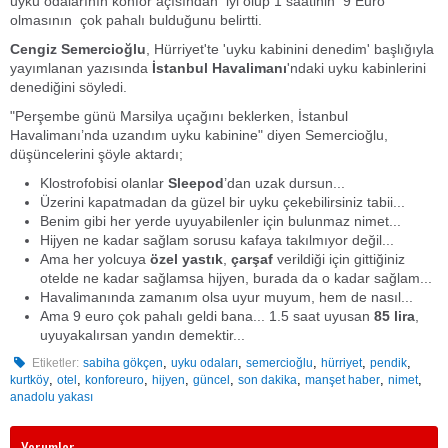
uyku odalarının konfor açısından iyi olup 1 saatinin 9 Euro
olmasının çok pahalı bulduğunu belirtti.
Cengiz Semercioğlu
, Hürriyet'te 'uyku kabinini denedim' başlığıyla
yayımlanan yazısında
İstanbul Havalimanı
'ndaki uyku kabinlerini
denediğini söyledi.
"Perşembe günü Marsilya uçağını beklerken, İstanbul
Havalimanı’nda uzandım uyku kabinine"
diyen Semercioğlu,
düşüncelerini şöyle aktardı;
Klostrofobisi olanlar
Sleepod
’dan uzak dursun...
Üzerini kapatmadan da güzel bir uyku çekebilirsiniz tabii...
Benim gibi her yerde uyuyabilenler için bulunmaz nimet...
Hijyen ne kadar sağlam sorusu kafaya takılmıyor değil...
Ama her yolcuya
özel yastık
,
çarşaf
verildiği için gittiğiniz
otelde ne kadar sağlamsa hijyen, burada da o kadar sağlam...
Havalimanında zamanım olsa uyur muyum, hem de nasıl...
Ama 9 euro çok pahalı geldi bana... 1.5 saat uyusan
85 lira
,
uyuyakalırsan yandın demektir...
,
,
,
,
,
Etiketler:
sabiha gökçen
uyku odaları
semercioğlu
hürriyet
pendik
,
,
,
,
,
,
,
,
kurtköy
otel
konforeuro
hijyen
güncel
son dakika
manşet haber
nimet
anadolu yakası
Yorumlar