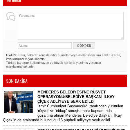
UYARI:
Küfür, hakaret, rencide edici cümleler veya imalar, inançlara saldırı içeren,
imla kuralları ile yazılmamış,
Türkçe karakter kullanılmayan ve büyük harflerle yazılmış yorumlar
onaylanmamaktadır.
SON DAKİKA
MENDERES BELEDİYESİ'NE RÜŞVET
OPERASYONU:BELEDİYE BAŞKANI İLKAY
ÇİÇEK ADLİYEYE SEVK EDİLDİ
​İzmir Cumhuriyet Başsavcılığı tarafından yürütülen
'rüşvet' ve 'irtikap' soruşturması kapsamında
gözaltına alınan Menderes Belediye Başkanı İlkay
Çiçek’in de aralarında bulunduğu 16 şüpheli adliyeye sevk edildi.