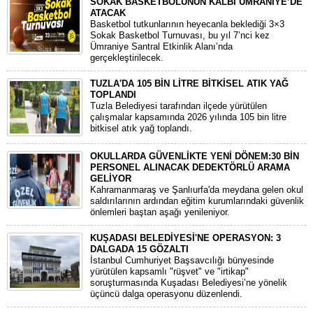
SOKAK BASKETBOLUNUN KALBİ ÜMRANİYE’DE
ATACAK
Basketbol tutkunlarının heyecanla beklediği 3×3
Sokak Basketbol Turnuvası, bu yıl 7’nci kez
Ümraniye Santral Etkinlik Alanı’nda
gerçekleştirilecek.
TUZLA'DA 105 BİN LİTRE BİTKİSEL ATIK YAĞ
TOPLANDI
Tuzla Belediyesi tarafından ilçede yürütülen
çalışmalar kapsamında 2026 yılında 105 bin litre
bitkisel atık yağ toplandı.
OKULLARDA GÜVENLİKTE YENİ DÖNEM:30 BİN
PERSONEL ALINACAK DEDEKTÖRLÜ ARAMA
GELİYOR
​Kahramanmaraş ve Şanlıurfa'da meydana gelen okul
saldırılarının ardından eğitim kurumlarındaki güvenlik
önlemleri baştan aşağı yenileniyor.
KUŞADASI BELEDİYESİ'NE OPERASYON: 3
DALGADA 15 GÖZALTI
​İstanbul Cumhuriyet Başsavcılığı bünyesinde
yürütülen kapsamlı "rüşvet" ve "irtikap"
soruşturmasında Kuşadası Belediyesi’ne yönelik
üçüncü dalga operasyonu düzenlendi.