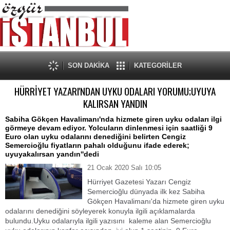
SON DAKİKA
KATEGORİLER
HÜRRİYET YAZARI'NDAN UYKU ODALARI YORUMU;UYUYA
KALIRSAN YANDIN
Sabiha Gökçen Havalimanı'nda hizmete giren uyku odaları ilgi
görmeye devam ediyor. Yolcuların dinlenmesi için saatliği 9
Euro olan uyku odalarını denediğini belirten Cengiz
Semercioğlu fiyatların pahalı olduğunu ifade ederek;
uyuyakalırsan yandın''dedi
21 Ocak 2020 Salı 10:05
Hürriyet Gazetesi Yazarı Cengiz
Semercioğlu dünyada ilk kez Sabiha
Gökçen Havalimanı'da hizmete giren uyku
odalarını denediğini söyleyerek konuyla ilgili açıklamalarda
bulundu.Uyku odalarıyla ilgili yazısını kaleme alan Semercioğlu