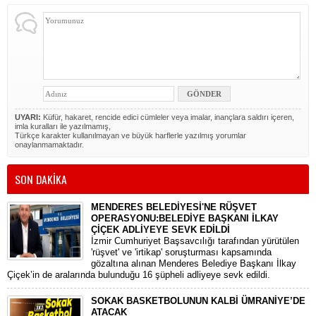
UYARI:
Küfür, hakaret, rencide edici cümleler veya imalar, inançlara saldırı içeren,
imla kuralları ile yazılmamış,
Türkçe karakter kullanılmayan ve büyük harflerle yazılmış yorumlar
onaylanmamaktadır.
SON DAKİKA
MENDERES BELEDİYESİ'NE RÜŞVET
OPERASYONU:BELEDİYE BAŞKANI İLKAY
ÇİÇEK ADLİYEYE SEVK EDİLDİ
​İzmir Cumhuriyet Başsavcılığı tarafından yürütülen
'rüşvet' ve 'irtikap' soruşturması kapsamında
gözaltına alınan Menderes Belediye Başkanı İlkay
Çiçek’in de aralarında bulunduğu 16 şüpheli adliyeye sevk edildi.
SOKAK BASKETBOLUNUN KALBİ ÜMRANİYE’DE
ATACAK