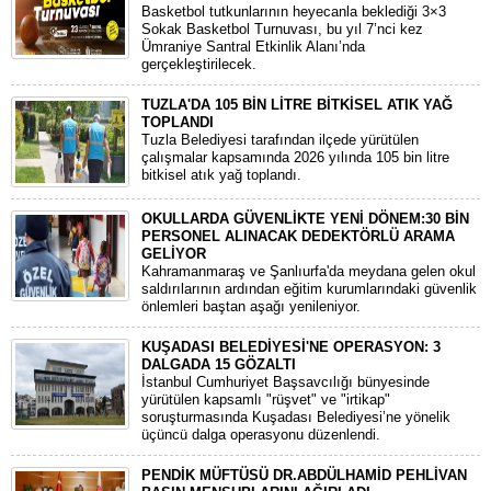
Basketbol tutkunlarının heyecanla beklediği 3×3
Sokak Basketbol Turnuvası, bu yıl 7’nci kez
Ümraniye Santral Etkinlik Alanı’nda
gerçekleştirilecek.
TUZLA'DA 105 BİN LİTRE BİTKİSEL ATIK YAĞ
TOPLANDI
Tuzla Belediyesi tarafından ilçede yürütülen
çalışmalar kapsamında 2026 yılında 105 bin litre
bitkisel atık yağ toplandı.
OKULLARDA GÜVENLİKTE YENİ DÖNEM:30 BİN
PERSONEL ALINACAK DEDEKTÖRLÜ ARAMA
GELİYOR
​Kahramanmaraş ve Şanlıurfa'da meydana gelen okul
saldırılarının ardından eğitim kurumlarındaki güvenlik
önlemleri baştan aşağı yenileniyor.
KUŞADASI BELEDİYESİ'NE OPERASYON: 3
DALGADA 15 GÖZALTI
​İstanbul Cumhuriyet Başsavcılığı bünyesinde
yürütülen kapsamlı "rüşvet" ve "irtikap"
soruşturmasında Kuşadası Belediyesi’ne yönelik
üçüncü dalga operasyonu düzenlendi.
PENDİK MÜFTÜSÜ DR.ABDÜLHAMİD PEHLİVAN