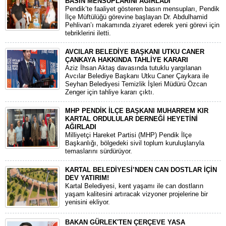
BASIN MENSUPLARINI AĞIRLADI
​Pendik’te faaliyet gösteren basın mensupları, Pendik
İlçe Müftülüğü görevine başlayan Dr. Abdulhamid
Pehlivan’ı makamında ziyaret ederek yeni görevi için
tebriklerini iletti.
AVCILAR BELEDİYE BAŞKANI UTKU CANER
ÇANKAYA HAKKINDA TAHLİYE KARARI
​Aziz İhsan Aktaş davasında tutuklu yargılanan
Avcılar Belediye Başkanı Utku Caner Çaykara ile
Seyhan Belediyesi Temizlik İşleri Müdürü Özcan
Zenger için tahliye kararı çıktı.
MHP PENDİK İLÇE BAŞKANI MUHARREM KIR
KARTAL ORDULULAR DERNEĞİ HEYETİNİ
AĞIRLADI
​Milliyetçi Hareket Partisi (MHP) Pendik İlçe
Başkanlığı, bölgedeki sivil toplum kuruluşlarıyla
temaslarını sürdürüyor.
KARTAL BELEDİYESİ’NDEN CAN DOSTLAR İÇİN
DEV YATIRIM!
Kartal Belediyesi, kent yaşamı ile can dostların
yaşam kalitesini artıracak vizyoner projelerine bir
yenisini ekliyor.
BAKAN GÜRLEK'TEN ÇERÇEVE YASA