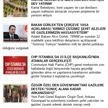
DEV YATIRIM!
Kartal Belediyesi, kent yaşamı ile can dostların
yaşam kalitesini artıracak vizyoner projelerine bir
yenisini ekliyor.
BAKAN GÜRLEK'TEN ÇERÇEVE YASA
AÇIKLAMASI:''KIRMIZI ÇİZGİMİZ ŞEHİT AİLELERİ
VE GAZİLERİMİZİN HASSASİYETİDİR''
Adalet Bakanı Akın Gürlek, TBMM’ye sunulan 12
maddelik yasa teklifinin detaylarını açıklayarak
"Terörsüz Türkiye" hedefinin milli bir devlet politikası
olduğunu vurguladı.
CHP İSTANBUL'DA 23 İLÇE BAŞKANLIĞI'NDA
ATAMALAR GERÇEKLEŞTİ
​Cumhuriyet Halk Partisi (CHP) genel merkezinin son
haftalarda örgüt bünyesinde hayata geçirdiği
görevden alma ve yapılanma kararlarının ardından
gözler İstanbul il teşkilatına çevrilmişti.
ÖZGÜR ÖZEL'DEN GÜVENPARK'TAKİ GAZİLERE
DESTEK:''SONUÇ ALANA KADAR
ARKANIZDAYIZ''
​Yeni Parti Genel Başkanı Özgür Özel, Ankara
Güvenpark’ta eylemlerini sürdüren şehit yakınları ve
gazileri ziyaret ederek destek mesajı verdi.