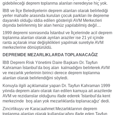
gidebileceği deprem toplanma alanları neredeyse hiç yok.
İBB ve İlçe Belediyelerin deprem alanları olarak belirlediği
yerler mahalle arasında kurulan çocuk parkları ile depreme
dayanıklı olduğu iddia edilen gösterişli AVM Merkezleri
dışında belirlenmiş bir alan henüz yapılabilmiş değil…
1999 depremi sonrasında İstanbul ve İlçelerinde acil deprem
toplanma alanları olarak ayrılan araziler ise 21 yıl içinde
ranta açılarak imar değişiklikleri yapılmak suretiyle AVM
merkezlerine dönüştürüldü.
DEPREMDE MEZARLIKLARDA TOPLANACAĞIZ
İBB Deprem Risk Yönetimi Daire Başkanı Dr. Tayfun
Kahraman İstanbul'da boş alan kalmadığını belirterek AVM
ve mezarlık yerlerinin birinci derece deprem toplanma
alanları olarak belirlendiğini söyledi.
Konuyla ilgili açıklamalar yapan Dr. Tayfun Kahraman 1999
yılında deprem alanı olarak ilan edilen kamuya ait arazilerde
AVM ve rezidanslar olduğunu ifade ederek 'İstanbul'da kent
merkezinde boş alan yok mezarlıklarda toplanacağız' dedi.
Zincirlikuyu ve Karacaahmet Mezarlıklarının deprem
toplanma alanları olarak kullanılacağını ifade eden Tayfun