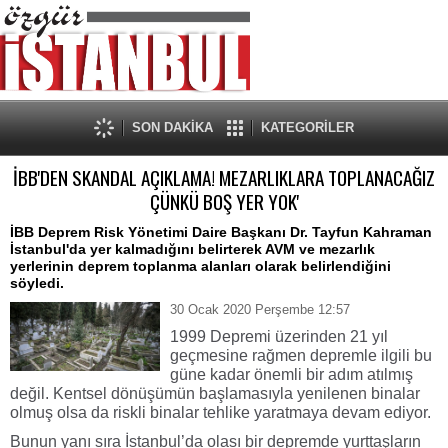
SON DAKİKA
KATEGORİLER
İBB'DEN SKANDAL AÇIKLAMA! MEZARLIKLARA TOPLANACAĞIZ
ÇÜNKÜ BOŞ YER YOK'
İBB Deprem Risk Yönetimi Daire Başkanı Dr. Tayfun Kahraman
İstanbul'da yer kalmadığını belirterek AVM ve mezarlık
yerlerinin deprem toplanma alanları olarak belirlendiğini
söyledi.
30 Ocak 2020 Perşembe 12:57
1999 Depremi üzerinden 21 yıl
geçmesine rağmen depremle ilgili bu
güne kadar önemli bir adım atılmış
değil. Kentsel dönüşümün başlamasıyla yenilenen binalar
olmuş olsa da riskli binalar tehlike yaratmaya devam ediyor.
Bunun yanı sıra İstanbul’da olası bir depremde yurttaşların