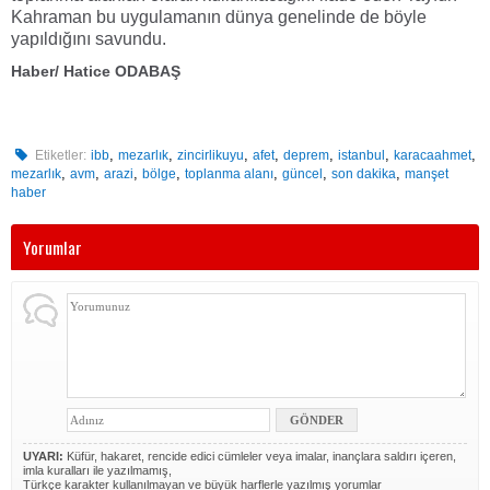
Kahraman bu uygulamanın dünya genelinde de böyle
yapıldığını savundu.
Haber/ Hatice ODABAŞ
,
,
,
,
,
,
,
Etiketler:
ibb
mezarlık
zincirlikuyu
afet
deprem
istanbul
karacaahmet
,
,
,
,
,
,
,
mezarlık
avm
arazi
bölge
toplanma alanı
güncel
son dakika
manşet
haber
Yorumlar
UYARI:
Küfür, hakaret, rencide edici cümleler veya imalar, inançlara saldırı içeren,
imla kuralları ile yazılmamış,
Türkçe karakter kullanılmayan ve büyük harflerle yazılmış yorumlar