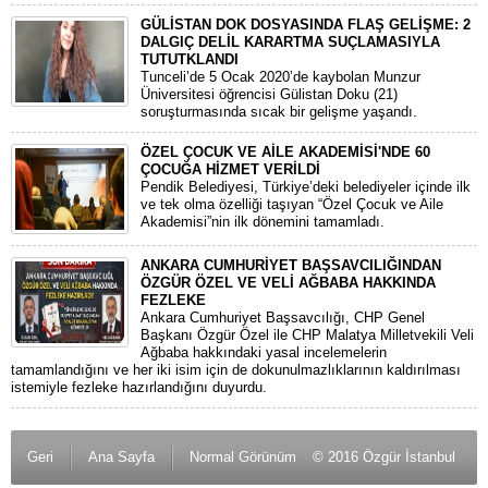
GÜLİSTAN DOK DOSYASINDA FLAŞ GELİŞME: 2
DALGIÇ DELİL KARARTMA SUÇLAMASIYLA
TUTUTKLANDI
​Tunceli’de 5 Ocak 2020’de kaybolan Munzur
Üniversitesi öğrencisi Gülistan Doku (21)
soruşturmasında sıcak bir gelişme yaşandı.
ÖZEL ÇOCUK VE AİLE AKADEMİSİ'NDE 60
ÇOCUĞA HİZMET VERİLDİ
Pendik Belediyesi, Türkiye’deki belediyeler içinde ilk
ve tek olma özelliği taşıyan “Özel Çocuk ve Aile
Akademisi”nin ilk dönemini tamamladı.
ANKARA CUMHURİYET BAŞSAVCILIĞINDAN
ÖZGÜR ÖZEL VE VELİ AĞBABA HAKKINDA
FEZLEKE
​Ankara Cumhuriyet Başsavcılığı, CHP Genel
Başkanı Özgür Özel ile CHP Malatya Milletvekili Veli
Ağbaba hakkındaki yasal incelemelerin
tamamlandığını ve her iki isim için de dokunulmazlıklarının kaldırılması
istemiyle fezleke hazırlandığını duyurdu.
Geri
Ana Sayfa
Normal Görünüm
© 2016 Özgür İstanbul