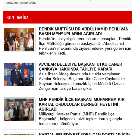
onaylanmamaktadır.
SON DAKİKA
PENDİK MÜFTÜSÜ DR.ABDÜLHAMİD PEHLİVAN
BASIN MENSUPLARINI AĞIRLADI
​Pendik’te faaliyet gösteren basın mensupları, Pendik
İlçe Müftülüğü görevine başlayan Dr. Abdulhamid
Pehlivan’ı makamında ziyaret ederek yeni görevi için
tebriklerini iletti.
AVCILAR BELEDİYE BAŞKANI UTKU CANER
ÇANKAYA HAKKINDA TAHLİYE KARARI
​Aziz İhsan Aktaş davasında tutuklu yargılanan
Avcılar Belediye Başkanı Utku Caner Çaykara ile
Seyhan Belediyesi Temizlik İşleri Müdürü Özcan
Zenger için tahliye kararı çıktı.
MHP PENDİK İLÇE BAŞKANI MUHARREM KIR
KARTAL ORDULULAR DERNEĞİ HEYETİNİ
AĞIRLADI
​Milliyetçi Hareket Partisi (MHP) Pendik İlçe
Başkanlığı, bölgedeki sivil toplum kuruluşlarıyla
temaslarını sürdürüyor.
KARTAL BELEDİYESİ’NDEN CAN DOSTLAR İÇİN