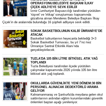
OPERASYONU:BELEDİYE BAŞKANI İLKAY
ÇİÇEK ADLİYEYE SEVK EDİLDİ
​İzmir Cumhuriyet Başsavcılığı tarafından yürütülen
'rüşvet' ve 'irtikap' soruşturması kapsamında
gözaltına alınan Menderes Belediye Başkanı İlkay
Çiçek’in de aralarında bulunduğu 16 şüpheli adliyeye sevk edildi.
SOKAK BASKETBOLUNUN KALBİ ÜMRANİYE’DE
ATACAK
Basketbol tutkunlarının heyecanla beklediği 3×3
Sokak Basketbol Turnuvası, bu yıl 7’nci kez
Ümraniye Santral Etkinlik Alanı’nda
gerçekleştirilecek.
TUZLA'DA 105 BİN LİTRE BİTKİSEL ATIK YAĞ
TOPLANDI
Tuzla Belediyesi tarafından ilçede yürütülen
çalışmalar kapsamında 2026 yılında 105 bin litre
bitkisel atık yağ toplandı.
OKULLARDA GÜVENLİKTE YENİ DÖNEM:30 BİN
PERSONEL ALINACAK DEDEKTÖRLÜ ARAMA
GELİYOR
​Kahramanmaraş ve Şanlıurfa'da meydana gelen okul
saldırılarının ardından eğitim kurumlarındaki güvenlik
önlemleri baştan aşağı yenileniyor.