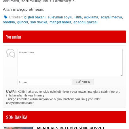
verilmesi, sorumluluğumuzu arttırmıştır.
Allah mahçup etmesin.
,
,
,
,
,
Etiketler:
içişleri bakanı
süleyman soylu
istifa
açıklama
sosyal medya
,
,
,
,
onarma
güncel
son dakika
manşet haber
anadolu yakası
Yorumlar
UYARI:
Küfür, hakaret, rencide edici cümleler veya imalar, inançlara saldırı içeren,
imla kuralları ile yazılmamış,
Türkçe karakter kullanılmayan ve büyük harflerle yazılmış yorumlar
onaylanmamaktadır.
SON DAKİKA
MENDERES BELEDİYESİ'NE RÜŞVET