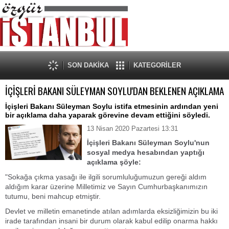
SON DAKİKA
KATEGORİLER
İÇİŞLERİ BAKANI SÜLEYMAN SOYLU'DAN BEKLENEN AÇIKLAMA
İçişleri Bakanı Süleyman Soylu istifa etmesinin ardından yeni
bir açıklama daha yaparak görevine devam ettiğini söyledi.
13 Nisan 2020 Pazartesi 13:31
İçişleri Bakanı Süleyman Soylu'nun
sosyal medya hesabından yaptığı
açıklama şöyle:
"Sokağa çıkma yasağı ile ilgili sorumluluğumuzun gereği aldım
aldığım karar üzerine Milletimiz ve Sayın Cumhurbaşkanımızın
tutumu, beni mahcup etmiştir.
Devlet ve milletin emanetinde atılan adımlarda eksizliğimizin bu iki
irade tarafından insani bir durum olarak kabul edilip onarma hakkı