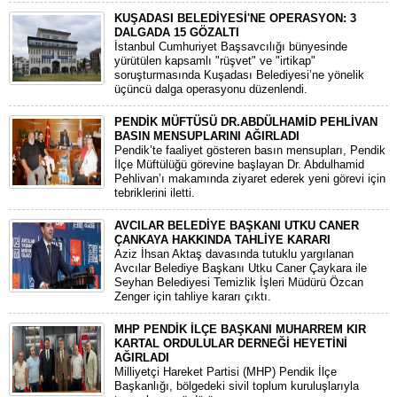
KUŞADASI BELEDİYESİ'NE OPERASYON: 3
DALGADA 15 GÖZALTI
​İstanbul Cumhuriyet Başsavcılığı bünyesinde
yürütülen kapsamlı "rüşvet" ve "irtikap"
soruşturmasında Kuşadası Belediyesi’ne yönelik
üçüncü dalga operasyonu düzenlendi.
PENDİK MÜFTÜSÜ DR.ABDÜLHAMİD PEHLİVAN
BASIN MENSUPLARINI AĞIRLADI
​Pendik’te faaliyet gösteren basın mensupları, Pendik
İlçe Müftülüğü görevine başlayan Dr. Abdulhamid
Pehlivan’ı makamında ziyaret ederek yeni görevi için
tebriklerini iletti.
AVCILAR BELEDİYE BAŞKANI UTKU CANER
ÇANKAYA HAKKINDA TAHLİYE KARARI
​Aziz İhsan Aktaş davasında tutuklu yargılanan
Avcılar Belediye Başkanı Utku Caner Çaykara ile
Seyhan Belediyesi Temizlik İşleri Müdürü Özcan
Zenger için tahliye kararı çıktı.
MHP PENDİK İLÇE BAŞKANI MUHARREM KIR
KARTAL ORDULULAR DERNEĞİ HEYETİNİ
AĞIRLADI
​Milliyetçi Hareket Partisi (MHP) Pendik İlçe
Başkanlığı, bölgedeki sivil toplum kuruluşlarıyla