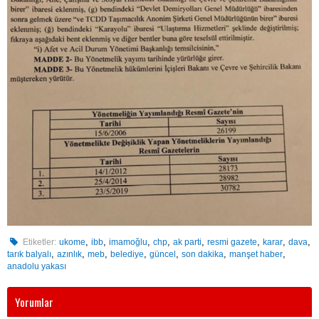
,
,
,
,
,
,
,
,
Etiketler:
ukome
ibb
imamoğlu
chp
ak parti
resmi gazete
karar
dava
,
,
,
,
,
,
,
tarık balyalı
azınlık
meb
belediye
güncel
son dakika
manşet haber
anadolu yakası
Yorumlar