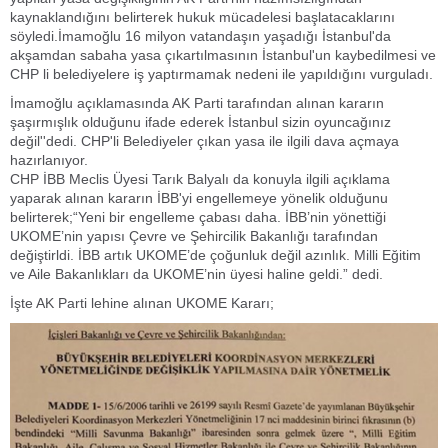
kaynaklandığını belirterek hukuk mücadelesi başlatacaklarını
söyledi.İmamoğlu 16 milyon vatandaşın yaşadığı İstanbul'da
akşamdan sabaha yasa çıkartılmasının İstanbul'un kaybedilmesi ve
CHP li belediyelere iş yaptırmamak nedeni ile yapıldığını vurguladı.
İmamoğlu açıklamasında AK Parti tarafından alınan kararın
şaşırmışlık olduğunu ifade ederek İstanbul sizin oyuncağınız
değil''dedi. CHP'li Belediyeler çıkan yasa ile ilgili dava açmaya
hazırlanıyor.
CHP İBB Meclis Üyesi Tarık Balyalı da konuyla ilgili açıklama
yaparak alınan kararın İBB'yi engellemeye yönelik olduğunu
belirterek;“Yeni bir engelleme çabası daha. İBB’nin yönettiği
UKOME’nin yapısı Çevre ve Şehircilik Bakanlığı tarafından
değiştirldi. İBB artık UKOME’de çoğunluk değil azınlık. Milli Eğitim
ve Aile Bakanlıkları da UKOME’nin üyesi haline geldi.” dedi.
İşte AK Parti lehine alınan UKOME Kararı;