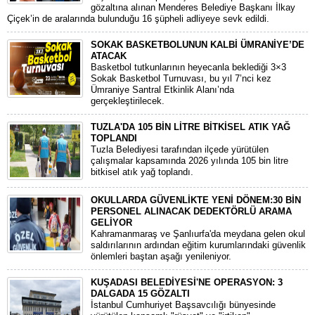
gözaltına alınan Menderes Belediye Başkanı İlkay
Çiçek’in de aralarında bulunduğu 16 şüpheli adliyeye sevk edildi.
SOKAK BASKETBOLUNUN KALBİ ÜMRANİYE’DE
ATACAK
Basketbol tutkunlarının heyecanla beklediği 3×3
Sokak Basketbol Turnuvası, bu yıl 7’nci kez
Ümraniye Santral Etkinlik Alanı’nda
gerçekleştirilecek.
TUZLA'DA 105 BİN LİTRE BİTKİSEL ATIK YAĞ
TOPLANDI
Tuzla Belediyesi tarafından ilçede yürütülen
çalışmalar kapsamında 2026 yılında 105 bin litre
bitkisel atık yağ toplandı.
OKULLARDA GÜVENLİKTE YENİ DÖNEM:30 BİN
PERSONEL ALINACAK DEDEKTÖRLÜ ARAMA
GELİYOR
​Kahramanmaraş ve Şanlıurfa'da meydana gelen okul
saldırılarının ardından eğitim kurumlarındaki güvenlik
önlemleri baştan aşağı yenileniyor.
KUŞADASI BELEDİYESİ'NE OPERASYON: 3
DALGADA 15 GÖZALTI
​İstanbul Cumhuriyet Başsavcılığı bünyesinde