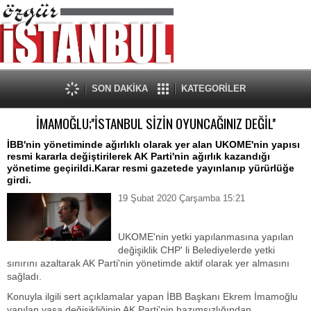
SON DAKİKA
KATEGORİLER
İMAMOĞLU;''İSTANBUL SİZİN OYUNCAĞINIZ DEĞİL''
İBB'nin yönetiminde ağırlıklı olarak yer alan UKOME'nin yapısı
resmi kararla değiştirilerek AK Parti'nin ağırlık kazandığı
yönetime geçirildi.Karar resmi gazetede yayınlanıp yürürlüğe
girdi.
19 Şubat 2020 Çarşamba 15:21
UKOME'nin yetki yapılanmasına yapılan
değişiklik CHP' li Belediyelerde yetki
sınırını azaltarak AK Parti'nin yönetimde aktif olarak yer almasını
sağladı.
Konuyla ilgili sert açıklamalar yapan İBB Başkanı Ekrem İmamoğlu
yapılan yasa değişikliğinin AK Parti'nin hazımsızlığından