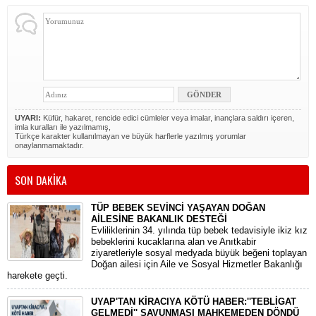
UYARI:
Küfür, hakaret, rencide edici cümleler veya imalar, inançlara saldırı içeren,
imla kuralları ile yazılmamış,
Türkçe karakter kullanılmayan ve büyük harflerle yazılmış yorumlar
onaylanmamaktadır.
SON DAKİKA
TÜP BEBEK SEVİNCİ YAŞAYAN DOĞAN
AİLESİNE BAKANLIK DESTEĞİ
​Evliliklerinin 34. yılında tüp bebek tedavisiyle ikiz kız
bebeklerini kucaklarına alan ve Anıtkabir
ziyaretleriyle sosyal medyada büyük beğeni toplayan
Doğan ailesi için Aile ve Sosyal Hizmetler Bakanlığı
harekete geçti.
UYAP'TAN KİRACIYA KÖTÜ HABER:''TEBLİGAT
GELMEDİ'' SAVUNMASI MAHKEMEDEN DÖNDÜ