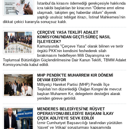
​İstanbul’da kirasını ödemediği gerekçesiyle hakkında
icra takibi başlatılan bir kiracının “Ödeme emri elime
ulaşmadı, takipten geç haberdar oldum” diyerek
yaptığı usulsüz tebligat itirazı, İstinaf Mahkemesi’nin
dikkat çekici kararıyla sonuçsuz kaldı.
ÇERÇEVE YASA TEKLİFİ ADALET
KOMİSYONU'NDAN GEÇTİ:SÜREÇ NASIL
İŞLEYECEK?
​Kamuoyunda "Çerçeve Yasa" olarak bilinen ve terör
örgütü PKK'nin kendisini feshederek silah
bırakmasını hedefleyen Milli Dayanışma ve
Toplumsal Bütünlüğün Güçlendirilmesine Dair Kanun Teklifi, TBMM Adalet
Komisyonu'nda kabul edildi.
MHP PENDİK'TE MUHARREM KIR DÖNEMİ
DEVAM EDİYOR
​Milliyetçi Hareket Partisi (MHP) Pendik İlçe
Teşkilatı’nın düzenlediği Olağan Kongre’de mevcut
başkan Muharrem Kır, delegelerin desteğini alarak
yeniden göreve getirildi.
MENDERES BELEDİYESİ'NE RÜŞVET
OPERASYONU:BELEDİYE BAŞKANI İLKAY
ÇİÇEK ADLİYEYE SEVK EDİLDİ
​İzmir Cumhuriyet Başsavcılığı tarafından yürütülen
'rüşvet' ve 'irtikap' soruşturması kapsamında