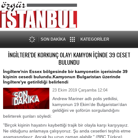
SON DAKİKA
KATEGORİLER
İNGİLTERE'DE KORKUNÇ OLAY! KAMYON İÇİNDE 39 CESET
BULUNDU
İngiltere'nin Essex bölgesinde bir kamyonetin içerisinde 39
kişinin cesedi bulundu.Kamyonun Bulgaristan üzerinde
İngiltere'ye getirildiği belirlendi
23 Ekim 2019 Çarşamba 12:04
Andrew Mariner adlı polis yetkilisi,
kamyonun 19 Ekim'de Bulgaristan'dan
geldiğini ve şoförün sorgulandığını
belirterek şunları söyledi:
"Birçok kişinin hayatını kaybettiği trajik bir olayla karşı karşıyayız.
Ne olduğunu anlamaya çalışıyoruz. Şu anda cesetleri teşhis etme
aşamasındayız. Ancak bu uzun zaman alabilir." (BBC Türkçe)