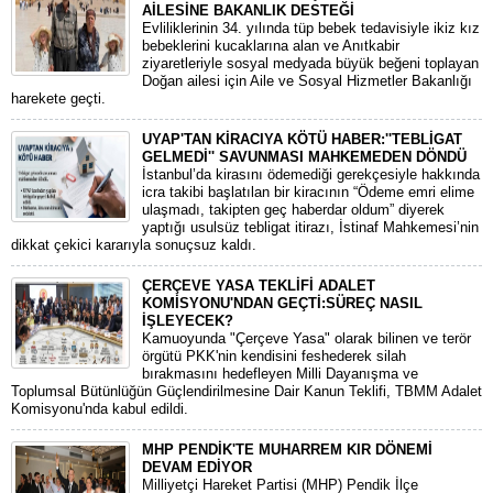
AİLESİNE BAKANLIK DESTEĞİ
​Evliliklerinin 34. yılında tüp bebek tedavisiyle ikiz kız
bebeklerini kucaklarına alan ve Anıtkabir
ziyaretleriyle sosyal medyada büyük beğeni toplayan
Doğan ailesi için Aile ve Sosyal Hizmetler Bakanlığı
harekete geçti.
UYAP'TAN KİRACIYA KÖTÜ HABER:''TEBLİGAT
GELMEDİ'' SAVUNMASI MAHKEMEDEN DÖNDÜ
​İstanbul’da kirasını ödemediği gerekçesiyle hakkında
icra takibi başlatılan bir kiracının “Ödeme emri elime
ulaşmadı, takipten geç haberdar oldum” diyerek
yaptığı usulsüz tebligat itirazı, İstinaf Mahkemesi’nin
dikkat çekici kararıyla sonuçsuz kaldı.
ÇERÇEVE YASA TEKLİFİ ADALET
KOMİSYONU'NDAN GEÇTİ:SÜREÇ NASIL
İŞLEYECEK?
​Kamuoyunda "Çerçeve Yasa" olarak bilinen ve terör
örgütü PKK'nin kendisini feshederek silah
bırakmasını hedefleyen Milli Dayanışma ve
Toplumsal Bütünlüğün Güçlendirilmesine Dair Kanun Teklifi, TBMM Adalet
Komisyonu'nda kabul edildi.
MHP PENDİK'TE MUHARREM KIR DÖNEMİ
DEVAM EDİYOR
​Milliyetçi Hareket Partisi (MHP) Pendik İlçe