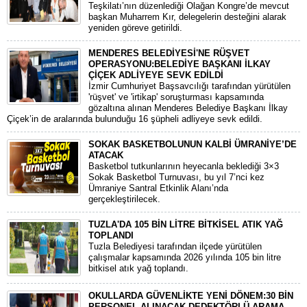
Teşkilatı’nın düzenlediği Olağan Kongre’de mevcut
başkan Muharrem Kır, delegelerin desteğini alarak
yeniden göreve getirildi.
MENDERES BELEDİYESİ'NE RÜŞVET
OPERASYONU:BELEDİYE BAŞKANI İLKAY
ÇİÇEK ADLİYEYE SEVK EDİLDİ
​İzmir Cumhuriyet Başsavcılığı tarafından yürütülen
'rüşvet' ve 'irtikap' soruşturması kapsamında
gözaltına alınan Menderes Belediye Başkanı İlkay
Çiçek’in de aralarında bulunduğu 16 şüpheli adliyeye sevk edildi.
SOKAK BASKETBOLUNUN KALBİ ÜMRANİYE’DE
ATACAK
Basketbol tutkunlarının heyecanla beklediği 3×3
Sokak Basketbol Turnuvası, bu yıl 7’nci kez
Ümraniye Santral Etkinlik Alanı’nda
gerçekleştirilecek.
TUZLA'DA 105 BİN LİTRE BİTKİSEL ATIK YAĞ
TOPLANDI
Tuzla Belediyesi tarafından ilçede yürütülen
çalışmalar kapsamında 2026 yılında 105 bin litre
bitkisel atık yağ toplandı.
OKULLARDA GÜVENLİKTE YENİ DÖNEM:30 BİN
PERSONEL ALINACAK DEDEKTÖRLÜ ARAMA