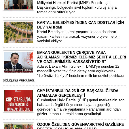
​Milliyetçi Hareket Partisi (MHP) Pendik İlçe
Başkanlığı, bölgedeki sivil toplum kuruluşlarıyla
temaslarını sürdürüyor.
KARTAL BELEDİYESİ’NDEN CAN DOSTLAR İÇİN
DEV YATIRIM!
Kartal Belediyesi, kent yaşamı ile can dostların
yaşam kalitesini artıracak vizyoner projelerine bir
yenisini ekliyor.
BAKAN GÜRLEK'TEN ÇERÇEVE YASA
AÇIKLAMASI:''KIRMIZI ÇİZGİMİZ ŞEHİT AİLELERİ
VE GAZİLERİMİZİN HASSASİYETİDİR''
Adalet Bakanı Akın Gürlek, TBMM’ye sunulan 12
maddelik yasa teklifinin detaylarını açıklayarak
"Terörsüz Türkiye" hedefinin milli bir devlet politikası
olduğunu vurguladı.
CHP İSTANBUL'DA 23 İLÇE BAŞKANLIĞI'NDA
ATAMALAR GERÇEKLEŞTİ
​Cumhuriyet Halk Partisi (CHP) genel merkezinin son
haftalarda örgüt bünyesinde hayata geçirdiği
görevden alma ve yapılanma kararlarının ardından
gözler İstanbul il teşkilatına çevrilmişti.
ÖZGÜR ÖZEL'DEN GÜVENPARK'TAKİ GAZİLERE