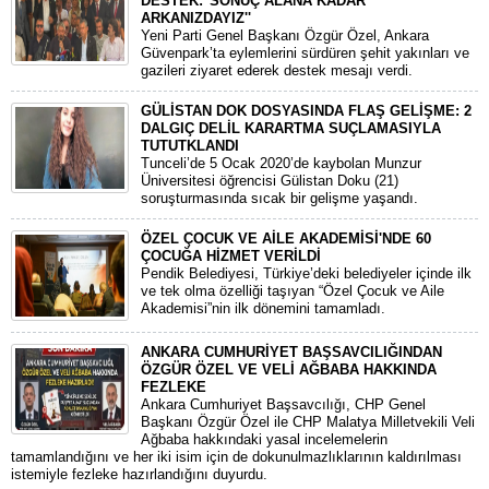
DESTEK:''SONUÇ ALANA KADAR
ARKANIZDAYIZ''
​Yeni Parti Genel Başkanı Özgür Özel, Ankara
Güvenpark’ta eylemlerini sürdüren şehit yakınları ve
gazileri ziyaret ederek destek mesajı verdi.
GÜLİSTAN DOK DOSYASINDA FLAŞ GELİŞME: 2
DALGIÇ DELİL KARARTMA SUÇLAMASIYLA
TUTUTKLANDI
​Tunceli’de 5 Ocak 2020’de kaybolan Munzur
Üniversitesi öğrencisi Gülistan Doku (21)
soruşturmasında sıcak bir gelişme yaşandı.
ÖZEL ÇOCUK VE AİLE AKADEMİSİ'NDE 60
ÇOCUĞA HİZMET VERİLDİ
Pendik Belediyesi, Türkiye’deki belediyeler içinde ilk
ve tek olma özelliği taşıyan “Özel Çocuk ve Aile
Akademisi”nin ilk dönemini tamamladı.
ANKARA CUMHURİYET BAŞSAVCILIĞINDAN
ÖZGÜR ÖZEL VE VELİ AĞBABA HAKKINDA
FEZLEKE
​Ankara Cumhuriyet Başsavcılığı, CHP Genel
Başkanı Özgür Özel ile CHP Malatya Milletvekili Veli
Ağbaba hakkındaki yasal incelemelerin
tamamlandığını ve her iki isim için de dokunulmazlıklarının kaldırılması
istemiyle fezleke hazırlandığını duyurdu.