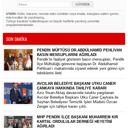
UYARI:
Küfür, hakaret, rencide edici cümleler veya imalar, inançlara saldırı içeren,
imla kuralları ile yazılmamış,
Türkçe karakter kullanılmayan ve büyük harflerle yazılmış yorumlar
onaylanmamaktadır.
SON DAKİKA
PENDİK MÜFTÜSÜ DR.ABDÜLHAMİD PEHLİVAN
BASIN MENSUPLARINI AĞIRLADI
​Pendik’te faaliyet gösteren basın mensupları, Pendik
İlçe Müftülüğü görevine başlayan Dr. Abdulhamid
Pehlivan’ı makamında ziyaret ederek yeni görevi için
tebriklerini iletti.
AVCILAR BELEDİYE BAŞKANI UTKU CANER
ÇANKAYA HAKKINDA TAHLİYE KARARI
​Aziz İhsan Aktaş davasında tutuklu yargılanan
Avcılar Belediye Başkanı Utku Caner Çaykara ile
Seyhan Belediyesi Temizlik İşleri Müdürü Özcan
Zenger için tahliye kararı çıktı.
MHP PENDİK İLÇE BAŞKANI MUHARREM KIR
KARTAL ORDULULAR DERNEĞİ HEYETİNİ
AĞIRLADI