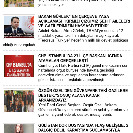
yenisini ekliyor.
BAKAN GÜRLEK'TEN ÇERÇEVE YASA
AÇIKLAMASI:''KIRMIZI ÇİZGİMİZ ŞEHİT AİLELERİ
VE GAZİLERİMİZİN HASSASİYETİDİR''
Adalet Bakanı Akın Gürlek, TBMM’ye sunulan 12
maddelik yasa teklifinin detaylarını açıklayarak
"Terörsüz Türkiye" hedefinin milli bir devlet politikası
olduğunu vurguladı.
CHP İSTANBUL'DA 23 İLÇE BAŞKANLIĞI'NDA
ATAMALAR GERÇEKLEŞTİ
​Cumhuriyet Halk Partisi (CHP) genel merkezinin son
haftalarda örgüt bünyesinde hayata geçirdiği
görevden alma ve yapılanma kararlarının ardından
gözler İstanbul il teşkilatına çevrilmişti.
ÖZGÜR ÖZEL'DEN GÜVENPARK'TAKİ GAZİLERE
DESTEK:''SONUÇ ALANA KADAR
ARKANIZDAYIZ''
​Yeni Parti Genel Başkanı Özgür Özel, Ankara
Güvenpark’ta eylemlerini sürdüren şehit yakınları ve
gazileri ziyaret ederek destek mesajı verdi.
GÜLİSTAN DOK DOSYASINDA FLAŞ GELİŞME: 2
DALGIÇ DELİL KARARTMA SUÇLAMASIYLA