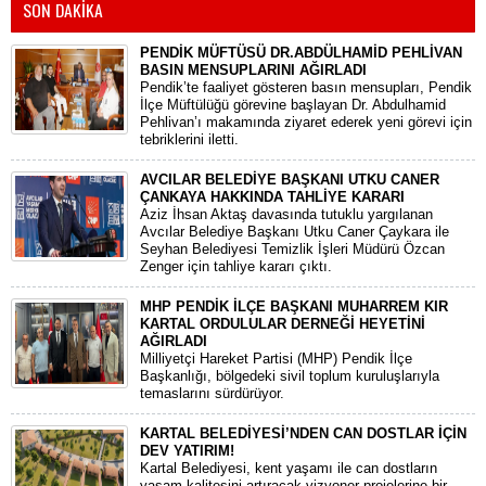
SON DAKİKA
PENDİK MÜFTÜSÜ DR.ABDÜLHAMİD PEHLİVAN
BASIN MENSUPLARINI AĞIRLADI
​Pendik’te faaliyet gösteren basın mensupları, Pendik
İlçe Müftülüğü görevine başlayan Dr. Abdulhamid
Pehlivan’ı makamında ziyaret ederek yeni görevi için
tebriklerini iletti.
AVCILAR BELEDİYE BAŞKANI UTKU CANER
ÇANKAYA HAKKINDA TAHLİYE KARARI
​Aziz İhsan Aktaş davasında tutuklu yargılanan
Avcılar Belediye Başkanı Utku Caner Çaykara ile
Seyhan Belediyesi Temizlik İşleri Müdürü Özcan
Zenger için tahliye kararı çıktı.
MHP PENDİK İLÇE BAŞKANI MUHARREM KIR
KARTAL ORDULULAR DERNEĞİ HEYETİNİ
AĞIRLADI
​Milliyetçi Hareket Partisi (MHP) Pendik İlçe
Başkanlığı, bölgedeki sivil toplum kuruluşlarıyla
temaslarını sürdürüyor.
KARTAL BELEDİYESİ’NDEN CAN DOSTLAR İÇİN
DEV YATIRIM!
Kartal Belediyesi, kent yaşamı ile can dostların
yaşam kalitesini artıracak vizyoner projelerine bir