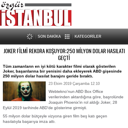
SON DAKİKA
KATEGORİLER
JOKER FİLMİ REKORA KOŞUYOR:250 MİLYON DOLAR HASILATI
GEÇTİ
Tüm zamanların en iyi kötü karakter filmi olarak gösterilen
Joker, başarılarına bir yenisini daha ekleyerek ABD gişesinde
250 milyon dolar hasılat barajını geride bıraktı.
23 Ekim 2019 Çarşamba 12:10
Webtekno'nun ABD Box Office
verilerinden aktardığına göre, başrolünde
Joaquin Phoenix'in rol aldığı Joker, 28
Eylül 2019 tarihinde ABD'de gösterime girmişti.
55 milyon dolar bütçeyle vizyona giren film beş katı geçen
hasılatıyla başarıya imza attı.