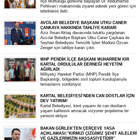
İlçe Müftülüğü görevine başlayan Dr. Abdulhamid
Pehlivan’ı makamında ziyaret ederek yeni görevi için
tebriklerini iletti.
AVCILAR BELEDİYE BAŞKANI UTKU CANER
ÇANKAYA HAKKINDA TAHLİYE KARARI
​Aziz İhsan Aktaş davasında tutuklu yargılanan
Avcılar Belediye Başkanı Utku Caner Çaykara ile
Seyhan Belediyesi Temizlik İşleri Müdürü Özcan
Zenger için tahliye kararı çıktı.
MHP PENDİK İLÇE BAŞKANI MUHARREM KIR
KARTAL ORDULULAR DERNEĞİ HEYETİNİ
AĞIRLADI
​Milliyetçi Hareket Partisi (MHP) Pendik İlçe
Başkanlığı, bölgedeki sivil toplum kuruluşlarıyla
temaslarını sürdürüyor.
KARTAL BELEDİYESİ’NDEN CAN DOSTLAR İÇİN
DEV YATIRIM!
Kartal Belediyesi, kent yaşamı ile can dostların
yaşam kalitesini artıracak vizyoner projelerine bir
yenisini ekliyor.
BAKAN GÜRLEK'TEN ÇERÇEVE YASA
AÇIKLAMASI:''KIRMIZI ÇİZGİMİZ ŞEHİT AİLELERİ
VE GAZİLERİMİZİN HASSASİYETİDİR''