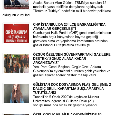
Adalet Bakanı Akın Gürlek, TBMM’ye sunulan 12
maddelik yasa teklifinin detaylarını açıklayarak
"Terörsüz Türkiye" hedefinin milli bir devlet politikası
olduğunu vurguladı.
CHP İSTANBUL'DA 23 İLÇE BAŞKANLIĞI'NDA
ATAMALAR GERÇEKLEŞTİ
​Cumhuriyet Halk Partisi (CHP) genel merkezinin son
haftalarda örgüt bünyesinde hayata geçirdiği
görevden alma ve yapılanma kararlarının ardından
gözler İstanbul il teşkilatına çevrilmişti.
ÖZGÜR ÖZEL'DEN GÜVENPARK'TAKİ GAZİLERE
DESTEK:''SONUÇ ALANA KADAR
ARKANIZDAYIZ''
​Yeni Parti Genel Başkanı Özgür Özel, Ankara
Güvenpark’ta eylemlerini sürdüren şehit yakınları ve
gazileri ziyaret ederek destek mesajı verdi.
GÜLİSTAN DOK DOSYASINDA FLAŞ GELİŞME: 2
DALGIÇ DELİL KARARTMA SUÇLAMASIYLA
TUTUTKLANDI
​Tunceli’de 5 Ocak 2020’de kaybolan Munzur
Üniversitesi öğrencisi Gülistan Doku (21)
soruşturmasında sıcak bir gelişme yaşandı.
ÖZEL ÇOCUK VE AİLE AKADEMİSİ'NDE 60