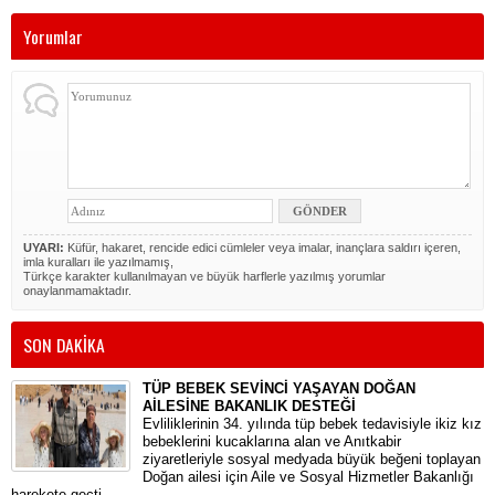
Yorumlar
UYARI:
Küfür, hakaret, rencide edici cümleler veya imalar, inançlara saldırı içeren,
imla kuralları ile yazılmamış,
Türkçe karakter kullanılmayan ve büyük harflerle yazılmış yorumlar
onaylanmamaktadır.
SON DAKİKA
TÜP BEBEK SEVİNCİ YAŞAYAN DOĞAN
AİLESİNE BAKANLIK DESTEĞİ
​Evliliklerinin 34. yılında tüp bebek tedavisiyle ikiz kız
bebeklerini kucaklarına alan ve Anıtkabir
ziyaretleriyle sosyal medyada büyük beğeni toplayan
Doğan ailesi için Aile ve Sosyal Hizmetler Bakanlığı
harekete geçti.