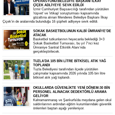
OPERASYONU:BELEDİYE BAŞKANI İLKAY
ÇİÇEK ADLİYEYE SEVK EDİLDİ
​İzmir Cumhuriyet Başsavcılığı tarafından yürütülen
'rüşvet' ve 'irtikap' soruşturması kapsamında
gözaltına alınan Menderes Belediye Başkanı İlkay
Çiçek’in de aralarında bulunduğu 16 şüpheli adliyeye sevk edildi.
SOKAK BASKETBOLUNUN KALBİ ÜMRANİYE’DE
ATACAK
Basketbol tutkunlarının heyecanla beklediği 3×3
Sokak Basketbol Turnuvası, bu yıl 7’nci kez
Ümraniye Santral Etkinlik Alanı’nda
gerçekleştirilecek.
TUZLA'DA 105 BİN LİTRE BİTKİSEL ATIK YAĞ
TOPLANDI
Tuzla Belediyesi tarafından ilçede yürütülen
çalışmalar kapsamında 2026 yılında 105 bin litre
bitkisel atık yağ toplandı.
OKULLARDA GÜVENLİKTE YENİ DÖNEM:30 BİN
PERSONEL ALINACAK DEDEKTÖRLÜ ARAMA
GELİYOR
​Kahramanmaraş ve Şanlıurfa'da meydana gelen okul
saldırılarının ardından eğitim kurumlarındaki güvenlik
önlemleri baştan aşağı yenileniyor.