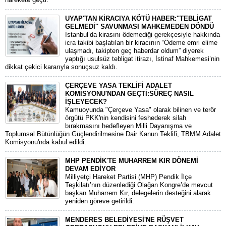
UYAP'TAN KİRACIYA KÖTÜ HABER:''TEBLİGAT
GELMEDİ'' SAVUNMASI MAHKEMEDEN DÖNDÜ
​İstanbul’da kirasını ödemediği gerekçesiyle hakkında
icra takibi başlatılan bir kiracının “Ödeme emri elime
ulaşmadı, takipten geç haberdar oldum” diyerek
yaptığı usulsüz tebligat itirazı, İstinaf Mahkemesi’nin
dikkat çekici kararıyla sonuçsuz kaldı.
ÇERÇEVE YASA TEKLİFİ ADALET
KOMİSYONU'NDAN GEÇTİ:SÜREÇ NASIL
İŞLEYECEK?
​Kamuoyunda "Çerçeve Yasa" olarak bilinen ve terör
örgütü PKK'nin kendisini feshederek silah
bırakmasını hedefleyen Milli Dayanışma ve
Toplumsal Bütünlüğün Güçlendirilmesine Dair Kanun Teklifi, TBMM Adalet
Komisyonu'nda kabul edildi.
MHP PENDİK'TE MUHARREM KIR DÖNEMİ
DEVAM EDİYOR
​Milliyetçi Hareket Partisi (MHP) Pendik İlçe
Teşkilatı’nın düzenlediği Olağan Kongre’de mevcut
başkan Muharrem Kır, delegelerin desteğini alarak
yeniden göreve getirildi.
MENDERES BELEDİYESİ'NE RÜŞVET