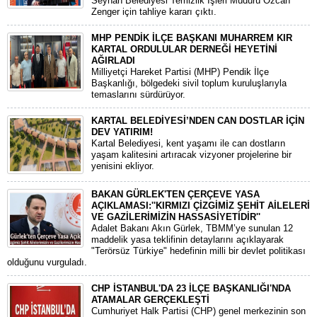
Seyhan Belediyesi Temizlik İşleri Müdürü Özcan
Zenger için tahliye kararı çıktı.
MHP PENDİK İLÇE BAŞKANI MUHARREM KIR
KARTAL ORDULULAR DERNEĞİ HEYETİNİ
AĞIRLADI
​Milliyetçi Hareket Partisi (MHP) Pendik İlçe
Başkanlığı, bölgedeki sivil toplum kuruluşlarıyla
temaslarını sürdürüyor.
KARTAL BELEDİYESİ’NDEN CAN DOSTLAR İÇİN
DEV YATIRIM!
Kartal Belediyesi, kent yaşamı ile can dostların
yaşam kalitesini artıracak vizyoner projelerine bir
yenisini ekliyor.
BAKAN GÜRLEK'TEN ÇERÇEVE YASA
AÇIKLAMASI:''KIRMIZI ÇİZGİMİZ ŞEHİT AİLELERİ
VE GAZİLERİMİZİN HASSASİYETİDİR''
Adalet Bakanı Akın Gürlek, TBMM’ye sunulan 12
maddelik yasa teklifinin detaylarını açıklayarak
"Terörsüz Türkiye" hedefinin milli bir devlet politikası
olduğunu vurguladı.
CHP İSTANBUL'DA 23 İLÇE BAŞKANLIĞI'NDA
ATAMALAR GERÇEKLEŞTİ
​Cumhuriyet Halk Partisi (CHP) genel merkezinin son