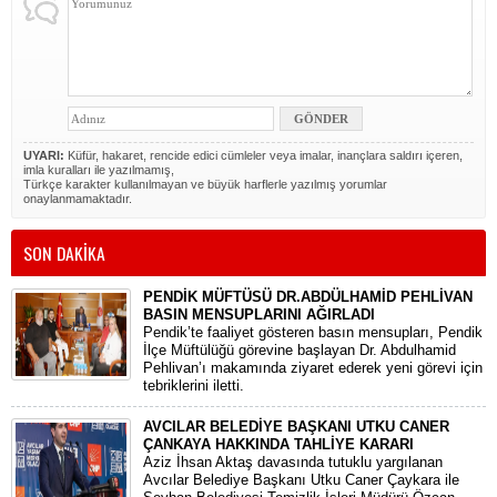
UYARI:
Küfür, hakaret, rencide edici cümleler veya imalar, inançlara saldırı içeren,
imla kuralları ile yazılmamış,
Türkçe karakter kullanılmayan ve büyük harflerle yazılmış yorumlar
onaylanmamaktadır.
SON DAKİKA
PENDİK MÜFTÜSÜ DR.ABDÜLHAMİD PEHLİVAN
BASIN MENSUPLARINI AĞIRLADI
​Pendik’te faaliyet gösteren basın mensupları, Pendik
İlçe Müftülüğü görevine başlayan Dr. Abdulhamid
Pehlivan’ı makamında ziyaret ederek yeni görevi için
tebriklerini iletti.
AVCILAR BELEDİYE BAŞKANI UTKU CANER
ÇANKAYA HAKKINDA TAHLİYE KARARI
​Aziz İhsan Aktaş davasında tutuklu yargılanan
Avcılar Belediye Başkanı Utku Caner Çaykara ile