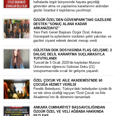
haftalarda örgüt bünyesinde hayata geçirdiği
görevden alma ve yapılanma kararlarının ardından
gözler İstanbul il teşkilatına çevrilmişti.
ÖZGÜR ÖZEL'DEN GÜVENPARK'TAKİ GAZİLERE
DESTEK:''SONUÇ ALANA KADAR
ARKANIZDAYIZ''
​Yeni Parti Genel Başkanı Özgür Özel, Ankara
Güvenpark’ta eylemlerini sürdüren şehit yakınları ve
gazileri ziyaret ederek destek mesajı verdi.
GÜLİSTAN DOK DOSYASINDA FLAŞ GELİŞME: 2
DALGIÇ DELİL KARARTMA SUÇLAMASIYLA
TUTUTKLANDI
​Tunceli’de 5 Ocak 2020’de kaybolan Munzur
Üniversitesi öğrencisi Gülistan Doku (21)
soruşturmasında sıcak bir gelişme yaşandı.
ÖZEL ÇOCUK VE AİLE AKADEMİSİ'NDE 60
ÇOCUĞA HİZMET VERİLDİ
Pendik Belediyesi, Türkiye’deki belediyeler içinde ilk
ve tek olma özelliği taşıyan “Özel Çocuk ve Aile
Akademisi”nin ilk dönemini tamamladı.
ANKARA CUMHURİYET BAŞSAVCILIĞINDAN
ÖZGÜR ÖZEL VE VELİ AĞBABA HAKKINDA
FEZLEKE