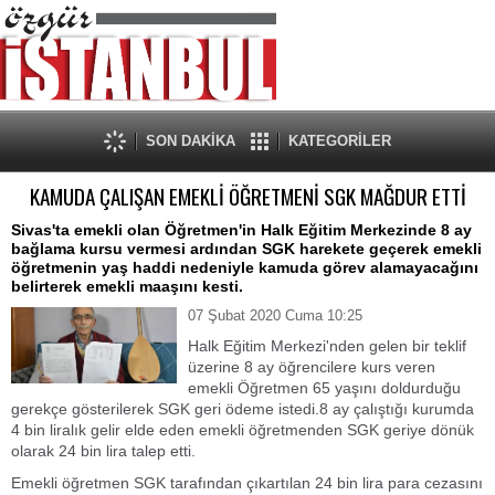
SON DAKİKA
KATEGORİLER
KAMUDA ÇALIŞAN EMEKLİ ÖĞRETMENİ SGK MAĞDUR ETTİ
Sivas'ta emekli olan Öğretmen'in Halk Eğitim Merkezinde 8 ay
bağlama kursu vermesi ardından SGK harekete geçerek emekli
öğretmenin yaş haddi nedeniyle kamuda görev alamayacağını
belirterek emekli maaşını kesti.
07 Şubat 2020 Cuma 10:25
Halk Eğitim Merkezi'nden gelen bir teklif
üzerine 8 ay öğrencilere kurs veren
emekli Öğretmen 65 yaşını doldurduğu
gerekçe gösterilerek SGK geri ödeme istedi.8 ay çalıştığı kurumda
4 bin liralık gelir elde eden emekli öğretmenden SGK geriye dönük
olarak 24 bin lira talep etti.
Emekli öğretmen SGK tarafından çıkartılan 24 bin lira para cezasını