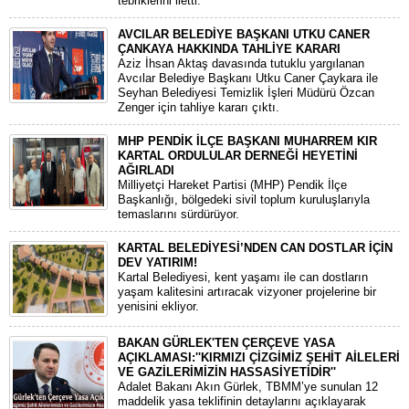
tebriklerini iletti.
AVCILAR BELEDİYE BAŞKANI UTKU CANER
ÇANKAYA HAKKINDA TAHLİYE KARARI
​Aziz İhsan Aktaş davasında tutuklu yargılanan
Avcılar Belediye Başkanı Utku Caner Çaykara ile
Seyhan Belediyesi Temizlik İşleri Müdürü Özcan
Zenger için tahliye kararı çıktı.
MHP PENDİK İLÇE BAŞKANI MUHARREM KIR
KARTAL ORDULULAR DERNEĞİ HEYETİNİ
AĞIRLADI
​Milliyetçi Hareket Partisi (MHP) Pendik İlçe
Başkanlığı, bölgedeki sivil toplum kuruluşlarıyla
temaslarını sürdürüyor.
KARTAL BELEDİYESİ’NDEN CAN DOSTLAR İÇİN
DEV YATIRIM!
Kartal Belediyesi, kent yaşamı ile can dostların
yaşam kalitesini artıracak vizyoner projelerine bir
yenisini ekliyor.
BAKAN GÜRLEK'TEN ÇERÇEVE YASA
AÇIKLAMASI:''KIRMIZI ÇİZGİMİZ ŞEHİT AİLELERİ
VE GAZİLERİMİZİN HASSASİYETİDİR''
Adalet Bakanı Akın Gürlek, TBMM’ye sunulan 12
maddelik yasa teklifinin detaylarını açıklayarak