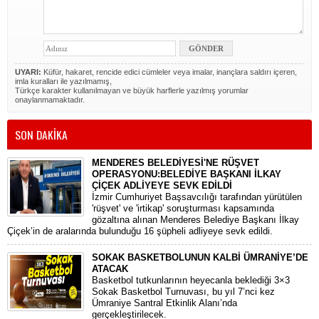
UYARI:
Küfür, hakaret, rencide edici cümleler veya imalar, inançlara saldırı içeren,
imla kuralları ile yazılmamış,
Türkçe karakter kullanılmayan ve büyük harflerle yazılmış yorumlar
onaylanmamaktadır.
SON DAKİKA
MENDERES BELEDİYESİ'NE RÜŞVET
OPERASYONU:BELEDİYE BAŞKANI İLKAY
ÇİÇEK ADLİYEYE SEVK EDİLDİ
​İzmir Cumhuriyet Başsavcılığı tarafından yürütülen
'rüşvet' ve 'irtikap' soruşturması kapsamında
gözaltına alınan Menderes Belediye Başkanı İlkay
Çiçek’in de aralarında bulunduğu 16 şüpheli adliyeye sevk edildi.
SOKAK BASKETBOLUNUN KALBİ ÜMRANİYE’DE
ATACAK
Basketbol tutkunlarının heyecanla beklediği 3×3
Sokak Basketbol Turnuvası, bu yıl 7’nci kez
Ümraniye Santral Etkinlik Alanı’nda
gerçekleştirilecek.