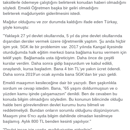
taksitlerle ödemeye çalıştığını belirterek konudan haberi olmadığını
söyledi. Emekli Öğretmen başka bir geliri olmadığını
belirterek mağduriyetin giderilmesini istedi.
Mağdur olduğunu ve zor durumda kaldığını ifade eden Türkay,
şöyle konuştu:
"Yaklaşık 27 yıl devlet okullarında, 5 yıl da yine devlet okullarında
dışarıdan dersler vermek üzere öğretmenlik yaptım. Şu anda hiçbir
işim yok. SGK ile bir problemim var. 2017 yılında Kangal ilçesinde
oturduğumda halk eğitim merkezi bana bağlama kursu vermem için
teklif yaptı. Bağlamada usta öğreticiyim. Daha önce de çeşitli
kurslar verdim. Daha sonra gidip başvurdum ve kabul edildi,
onaylandı, kursa başladım. Bana 4 bin TL'ye yakın ücret ödendi.
Daha sonra 2019'un ocak ayında bana SGK'dan bir yazı geldi.
Emekli maaşımın kesileceğine dair bir yazıydı. Ben şaşkınlıkla
sordum ve cevap istedim. Bana, "65 yaşını doldurmuşsun ve o
yüzden kamu işinde çalışamazsın" denildi. Ben de cevaben bu
konuda bilgim olmadığını söyledim. Bu konunun bilincinde olduğu
halde beni görevlendiren devlet kurumu bunu bilmeli ve
reddetmeliydi. Bundan onların sorumlu olduğunu düşünüyorum.
Maaşım yine 6'ncı ayda bilgim dahilinde olmadan kesilmeye
başlamış. Aylık 800 TL benden kesinti yapılıyor."
"Devlet insan için vardır, mağduriyetim giderilsin"