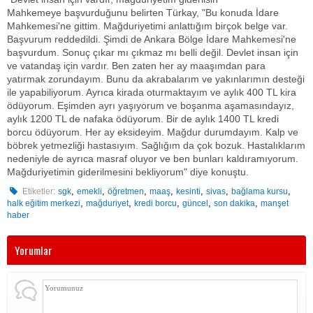
Mahkemeye başvurduğunu belirten Türkay, "Bu konuda İdare
Mahkemesi'ne gittim. Mağduriyetimi anlattığım birçok belge var.
Başvurum reddedildi. Şimdi de Ankara Bölge İdare Mahkemesi'ne
başvurdum. Sonuç çıkar mı çıkmaz mı belli değil. Devlet insan için
ve vatandaş için vardır. Ben zaten her ay maaşımdan para
yatırmak zorundayım. Bunu da akrabalarım ve yakınlarımın desteği
ile yapabiliyorum. Ayrıca kirada oturmaktayım ve aylık 400 TL kira
ödüyorum. Eşimden ayrı yaşıyorum ve boşanma aşamasındayız,
aylık 1200 TL de nafaka ödüyorum. Bir de aylık 1400 TL kredi
borcu ödüyorum. Her ay eksideyim. Mağdur durumdayım. Kalp ve
böbrek yetmezliği hastasıyım. Sağlığım da çok bozuk. Hastalıklarım
nedeniyle de ayrıca masraf oluyor ve ben bunları kaldıramıyorum.
Mağduriyetimin giderilmesini bekliyorum" diye konuştu.
,
,
,
,
,
,
,
Etiketler:
sgk
emekli
öğretmen
maaş
kesinti
sivas
bağlama kursu
,
,
,
,
,
halk eğitim merkezi
mağduriyet
kredi borcu
güncel
son dakika
manşet
haber
Yorumlar