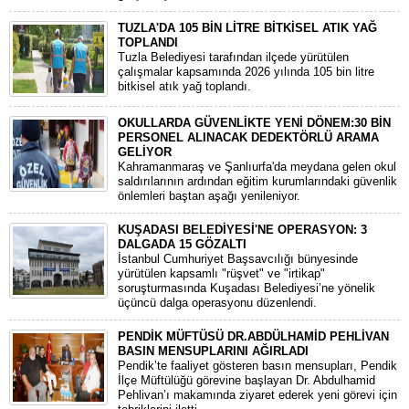
TUZLA'DA 105 BİN LİTRE BİTKİSEL ATIK YAĞ
TOPLANDI
Tuzla Belediyesi tarafından ilçede yürütülen
çalışmalar kapsamında 2026 yılında 105 bin litre
bitkisel atık yağ toplandı.
OKULLARDA GÜVENLİKTE YENİ DÖNEM:30 BİN
PERSONEL ALINACAK DEDEKTÖRLÜ ARAMA
GELİYOR
​Kahramanmaraş ve Şanlıurfa'da meydana gelen okul
saldırılarının ardından eğitim kurumlarındaki güvenlik
önlemleri baştan aşağı yenileniyor.
KUŞADASI BELEDİYESİ'NE OPERASYON: 3
DALGADA 15 GÖZALTI
​İstanbul Cumhuriyet Başsavcılığı bünyesinde
yürütülen kapsamlı "rüşvet" ve "irtikap"
soruşturmasında Kuşadası Belediyesi’ne yönelik
üçüncü dalga operasyonu düzenlendi.
PENDİK MÜFTÜSÜ DR.ABDÜLHAMİD PEHLİVAN
BASIN MENSUPLARINI AĞIRLADI
​Pendik’te faaliyet gösteren basın mensupları, Pendik
İlçe Müftülüğü görevine başlayan Dr. Abdulhamid
Pehlivan’ı makamında ziyaret ederek yeni görevi için