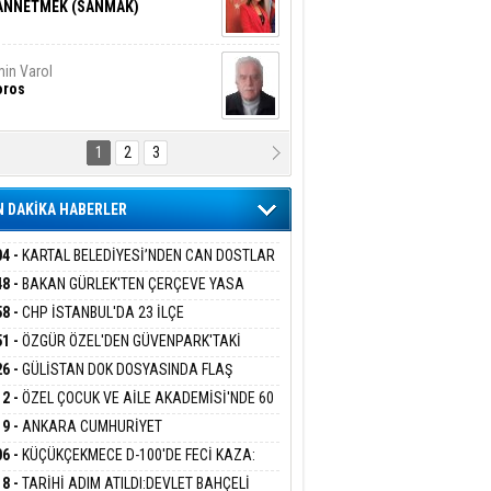
ANNETMEK (SANMAK)
in Varol
oros
1
2
3
NALİZ/ ODABAŞ
ranlık DNA Kuşaklararası
ddetin Biyolojik Faturası
 DAKİKA HABERLER
yar Adıyaman
en Bu Sahaya Sığmazam
04 -
KARTAL BELEDİYESİ’NDEN CAN DOSTLAR
N DEV YATIRIM!
48 -
BAKAN GÜRLEK'TEN ÇERÇEVE YASA
KLAMASI:''KIRMIZI ÇİZGİMİZ ŞEHİT AİLELERİ
58 -
CHP İSTANBUL'DA 23 İLÇE
san Ali Çölük
GAZİLERİMİZİN HASSASİYETİDİR''
r Satırın İçindeki İnsan
KANLIĞI'NDA ATAMALAR GERÇEKLEŞTİ
51 -
ÖZGÜR ÖZEL'DEN GÜVENPARK'TAKİ
İLERE DESTEK:''SONUÇ ALANA KADAR
26 -
GÜLİSTAN DOK DOSYASINDA FLAŞ
ANIZDAYIZ''
İŞME: 2 DALGIÇ DELİL KARARTMA
12 -
ÖZEL ÇOCUK VE AİLE AKADEMİSİ'NDE 60
gi Kılıç
İVAS: ATEŞE ATILAN VİCDAN
LAMASIYLA TUTUTKLANDI
UĞA HİZMET VERİLDİ
19 -
ANKARA CUMHURİYET
SAVCILIĞINDAN ÖZGÜR ÖZEL VE VELİ
06 -
KÜÇÜKÇEKMECE D-100'DE FECİ KAZA:
ABA HAKKINDA FEZLEKE
MOBİL İETT OTOBÜSÜNE ÇARPTI 3 KİŞİ
ARIŞ BAŞARSLAN
18 -
TARİHİ ADIM ATILDI:DEVLET BAHÇELİ