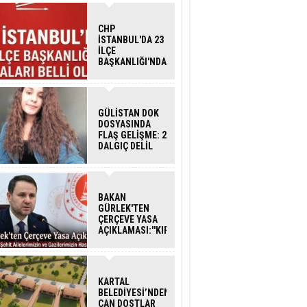
CHP
İSTANBUL'DA 23
İLÇE
BAŞKANLIĞI'NDA
ATAMALAR
GERÇEKLEŞTİ
GÜLİSTAN DOK
DOSYASINDA
FLAŞ GELİŞME: 2
DALGIÇ DELİL
KARARTMA
SUÇLAMASIYLA
TUTUTKLANDI
BAKAN
GÜRLEK'TEN
ÇERÇEVE YASA
AÇIKLAMASI:''KIRMIZI
ÇİZGİMİZ ŞEHİT
AİLELERİ VE
GAZİLERİMİZİN
HASSASİYETİDİR''
KARTAL
BELEDİYESİ’NDEN
CAN DOSTLAR