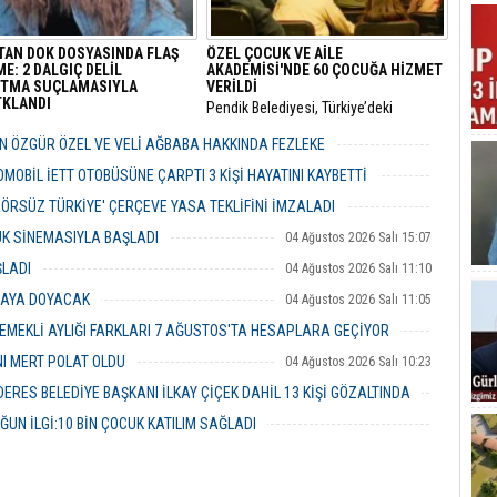
TAN DOK DOSYASINDA FLAŞ
ÖZEL ÇOCUK VE AİLE
E: 2 DALGIÇ DELİL
AKADEMİSİ'NDE 60 ÇOCUĞA HİZMET
TMA SUÇLAMASIYLA
VERİLDİ
KLANDI
Pendik Belediyesi, Türkiye’deki
i’de 5 Ocak 2020’de kaybolan
belediyeler içinde ilk ve tek olma
Üniversitesi öğrencisi Gülistan
özelliği taşıyan “Özel Çocuk ve Aile
 ÖZGÜR ÖZEL VE VELİ AĞBABA HAKKINDA FEZLEKE
21) soruşturmasında sıcak bir
Akademisi”nin ilk dönemini
05 Ağustos 2026 Çarşamba 10:19
e yaşandı.
tamamladı.
MOBİL İETT OTOBÜSÜNE ÇARPTI 3 KİŞİ HAYATINI KAYBETTİ
05 Ağustos 2026 Çarşamba 10:06
ERÖRSÜZ TÜRKİYE' ÇERÇEVE YASA TEKLİFİNİ İMZALADI
04 Ağustos 2026 Salı 16:18
UK SİNEMASIYLA BAŞLADI
04 Ağustos 2026 Salı 15:07
ŞLADI
04 Ağustos 2026 Salı 11:10
MAYA DOYACAK
04 Ağustos 2026 Salı 11:05
EMEKLİ AYLIĞI FARKLARI 7 AĞUSTOS'TA HESAPLARA GEÇİYOR
04 Ağustos 2026 Salı 10:43
NI MERT POLAT OLDU
04 Ağustos 2026 Salı 10:23
RES BELEDİYE BAŞKANI İLKAY ÇİÇEK DAHİL 13 KİŞİ GÖZALTINDA
04 Ağustos 2026 Salı 10:02
ĞUN İLGİ:10 BİN ÇOCUK KATILIM SAĞLADI
03 Ağustos 2026 Pazartesi 16:31