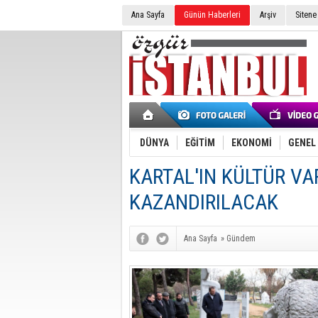
Ana Sayfa
Günün Haberleri
Arşiv
Sitene
DÜNYA
EĞİTİM
EKONOMİ
GENEL
KARTAL'IN KÜLTÜR VA
KAZANDIRILACAK
Ana Sayfa
»
Gündem