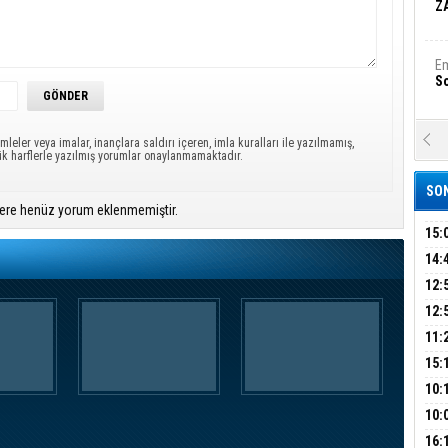
Z
Em
S
A
mleler veya imalar, inançlara saldırı içeren, imla kuralları ile yazılmamış,
Ka
ük harflerle yazılmış yorumlar onaylanmamaktadır.
Şi
SON
ere henüz yorum eklenmemiştir.
Şi
B
15:
İÇİ
14:
AÇI
12:
Ha
VE 
Bi
BAŞ
12:
GAZ
11:
ARK
GEL
15:
Ez
S
SUÇ
ÇOC
10:
BAŞ
10:
AĞB
OTO
B
16: