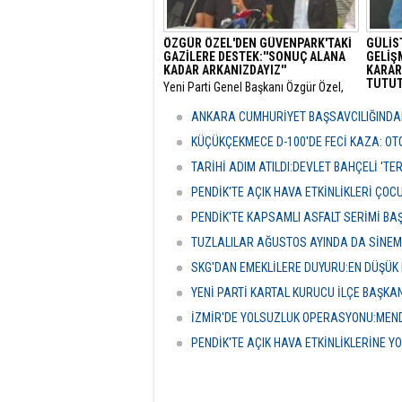
ÖZGÜR ÖZEL'DEN GÜVENPARK'TAKİ
GÜLİS
GAZİLERE DESTEK:''SONUÇ ALANA
GELİŞM
KADAR ARKANIZDAYIZ''
KARAR
TUTUT
​Yeni Parti Genel Başkanı Özgür Özel,
Ankara Güvenpark’ta eylemlerini
​Tuncel
sürdüren şehit yakınları ve gazileri
Munzur 
ANKARA CUMHURİYET BAŞSAVCILIĞINDAN
ziyaret ederek destek mesajı verdi.
Doku (
gelişm
KÜÇÜKÇEKMECE D-100'DE FECİ KAZA: OTO
TARİHİ ADIM ATILDI:DEVLET BAHÇELİ 'T
PENDİK'TE AÇIK HAVA ETKİNLİKLERİ ÇOC
PENDİK'TE KAPSAMLI ASFALT SERİMİ BA
TUZLALILAR AĞUSTOS AYINDA DA SİNE
SKG'DAN EMEKLİLERE DUYURU:EN DÜŞÜK 
YENİ PARTİ KARTAL KURUCU İLÇE BAŞKA
İZMİR'DE YOLSUZLUK OPERASYONU:MENDE
PENDİK'TE AÇIK HAVA ETKİNLİKLERİNE YO