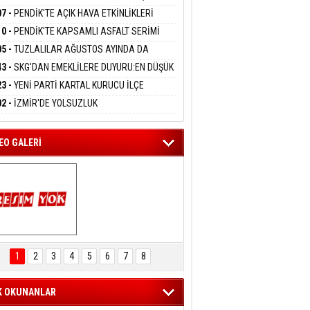
DANMAK
ATINI KAYBETTİ
RÖRSÜZ TÜRKİYE' ÇERÇEVE YASA TEKLİFİNİ
07 -
PENDİK'TE AÇIK HAVA ETKİNLİKLERİ
ALADI
UK SİNEMASIYLA BAŞLADI
10 -
PENDİK'TE KAPSAMLI ASFALT SERİMİ
eltem Kaynas
LADI
05 -
TUZLALILAR AĞUSTOS AYINDA DA
FFETMEYECEĞİM!
EMAYA DOYACAK
43 -
SKG'DAN EMEKLİLERE DUYURU:EN DÜŞÜK
KLİ AYLIĞI FARKLARI 7 AĞUSTOS'TA
23 -
YENİ PARTİ KARTAL KURUCU İLÇE
APLARA GEÇİYOR
KANI MERT POLAT OLDU
02 -
İZMİR'DE YOLSUZLUK
RASYONU:MENDERES BELEDİYE BAŞKANI
AY ÇİÇEK DAHİL 13 KİŞİ GÖZALTINDA
EO GALERİ
ARTAL ENGELSİZ 
AŞAM FESTİVALİ 
1
2
3
4
5
6
7
8
KONSERİ 
LEYİCİLERİ MEST 
ETTİ
K OKUNANLAR