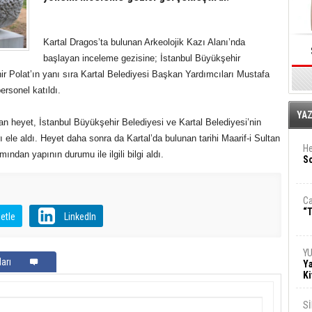
Kartal Dragos’ta bulunan Arkeolojik Kazı Alanı’nda
başlayan inceleme gezisine; İstanbul Büyükşehir
ir Polat’ın yanı sıra Kartal Belediyesi Başkan Yardımcıları Mustafa
ersonel katıldı.
E
YA
an heyet, İstanbul Büyükşehir Belediyesi ve Kartal Belediyesi’nin
rı ele aldı. Heyet daha sonra da Kartal’da bulunan tarihi Maarif-i Sultan
He
dan yapının durumu ile ilgili bilgi aldı.
So
Ca
“T
etle
LinkedIn
Y
arı
Ya
Ki
S