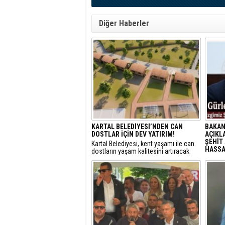
Diğer Haberler
KARTAL BELEDİYESİ’NDEN CAN
BAKAN
DOSTLAR İÇİN DEV YATIRIM!
AÇIKLA
ŞEHİT 
Kartal Belediyesi, kent yaşamı ile can
HASSAS
dostların yaşam kalitesini artıracak
vizyoner projelerine bir yenisini ekliyor.
Adalet
sunulan
detayla
Türkiye
politik