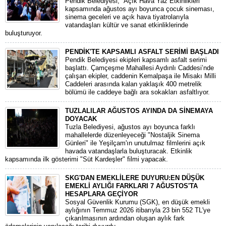
Pendik Belediyesi, “Açık Hava Yaz Etkinlikleri”
kapsamında ağustos ayı boyunca çocuk sineması,
sinema geceleri ve açık hava tiyatrolarıyla
vatandaşları kültür ve sanat etkinliklerinde
buluşturuyor.
PENDİK'TE KAPSAMLI ASFALT SERİMİ BAŞLADI
Pendik Belediyesi ekipleri kapsamlı asfalt serimi
başlattı. Çamçeşme Mahallesi Aydınlı Caddesi’nde
çalışan ekipler, caddenin Kemalpaşa ile Misakı Milli
Caddeleri arasında kalan yaklaşık 400 metrelik
bölümü ile caddeye bağlı ara sokakları asfaltlıyor.
TUZLALILAR AĞUSTOS AYINDA DA SİNEMAYA
DOYACAK
Tuzla Belediyesi, ağustos ayı boyunca farklı
mahallelerde düzenleyeceği "Nostaljik Sinema
Günleri" ile Yeşilçam'ın unutulmaz filmlerini açık
havada vatandaşlarla buluşturacak. Etkinlik
kapsamında ilk gösterimi "Süt Kardeşler" filmi yapacak.
SKG'DAN EMEKLİLERE DUYURU:EN DÜŞÜK
EMEKLİ AYLIĞI FARKLARI 7 AĞUSTOS'TA
HESAPLARA GEÇİYOR
​Sosyal Güvenlik Kurumu (SGK), en düşük emekli
aylığının Temmuz 2026 itibarıyla 23 bin 552 TL'ye
çıkarılmasının ardından oluşan aylık fark