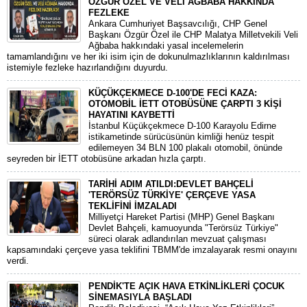
ÖZGÜR ÖZEL VE VELİ AĞBABA HAKKINDA
FEZLEKE
​Ankara Cumhuriyet Başsavcılığı, CHP Genel
Başkanı Özgür Özel ile CHP Malatya Milletvekili Veli
Ağbaba hakkındaki yasal incelemelerin
tamamlandığını ve her iki isim için de dokunulmazlıklarının kaldırılması
istemiyle fezleke hazırlandığını duyurdu.
KÜÇÜKÇEKMECE D-100'DE FECİ KAZA:
OTOMOBİL İETT OTOBÜSÜNE ÇARPTI 3 KİŞİ
HAYATINI KAYBETTİ
​İstanbul Küçükçekmece D-100 Karayolu Edirne
istikametinde sürücüsünün kimliği henüz tespit
edilemeyen 34 BLN 100 plakalı otomobil, önünde
seyreden bir İETT otobüsüne arkadan hızla çarptı.
TARİHİ ADIM ATILDI:DEVLET BAHÇELİ
'TERÖRSÜZ TÜRKİYE' ÇERÇEVE YASA
TEKLİFİNİ İMZALADI
​Milliyetçi Hareket Partisi (MHP) Genel Başkanı
Devlet Bahçeli, kamuoyunda "Terörsüz Türkiye"
süreci olarak adlandırılan mevzuat çalışması
kapsamındaki çerçeve yasa teklifini TBMM'de imzalayarak resmi onayını
verdi.
PENDİK'TE AÇIK HAVA ETKİNLİKLERİ ÇOCUK
SİNEMASIYLA BAŞLADI