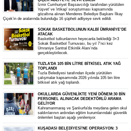
​İzmir Cumhuriyet Başsavcılığı tarafından yürütülen
'rüşvet' ve 'irtikap' soruşturması kapsamında
gözaltına alınan Menderes Belediye Başkanı İlkay
Çiçek’in de aralarında bulunduğu 16 şüpheli adliyeye sevk edildi.
SOKAK BASKETBOLUNUN KALBİ ÜMRANİYE’DE
ATACAK
Basketbol tutkunlarının heyecanla beklediği 3×3
Sokak Basketbol Turnuvası, bu yıl 7’nci kez
Ümraniye Santral Etkinlik Alanı’nda
gerçekleştirilecek.
TUZLA'DA 105 BİN LİTRE BİTKİSEL ATIK YAĞ
TOPLANDI
Tuzla Belediyesi tarafından ilçede yürütülen
çalışmalar kapsamında 2026 yılında 105 bin litre
bitkisel atık yağ toplandı.
OKULLARDA GÜVENLİKTE YENİ DÖNEM:30 BİN
PERSONEL ALINACAK DEDEKTÖRLÜ ARAMA
GELİYOR
​Kahramanmaraş ve Şanlıurfa'da meydana gelen okul
saldırılarının ardından eğitim kurumlarındaki güvenlik
önlemleri baştan aşağı yenileniyor.
KUŞADASI BELEDİYESİ'NE OPERASYON: 3