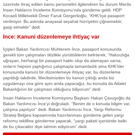
üzerinde ihraç edilen kamu personelini ilgilendiren bu durum Meclis
İnsan Haklarını İnceleme Komisyonu’nda gündeme geldi. HDP
Kocaeli Milletvekili Ömer Faruk Gergerlioğlu, “KHK’lıye pasaport
verilmiyor. Bu aslında anayasal seyahat hürriyetini çiğnemektir,
gasp etmektir” dedi.
İnce: Kanuni düzenlemeye ihtiyaç var
İçişleri Bakan Yardımcısı Muhterem İnce, pasaport konusunda
gerekli tüm çalışmaları titizlikle yürüttüklerini belirterek, “Haksızlığa
uğrayan, herhangi bir pasaport hakkı olup da alamayan varsa,
onların hepsini yaptığımız çalışmayla tamamladık ama KHK’lıler
konusunda kanuni bir düzenlemeye ihtiyaç var, bu düzenleme
yapıldığı takdirde, Meclisimizden bu kanun çıktığı anda biz
uygulamayı ona göre aynı anda yapacağız, bu konuda da Adalet
Bakanlığının bir çalışması olduğunu biliyorum” dedi.
İnsan Haklarını İnceleme Komisyonu Başkanı Hakan Çavuşoğlu da
Bakan Yardımcısı İnce’yi doğruladı, “Benim de o konuda bilgim var,
çalışma yapılıyor” dedi. Bakan Yardımcısı İnce, Yargı Reformu
Strateji Belgesi kapsamında hazırlanması gündeme gelen yargı
reformu teklifine gönderme yaparak, “yargı paketi içerisinde belki
de bu çıkacaktır diye tahmin ediyorum” dedi.