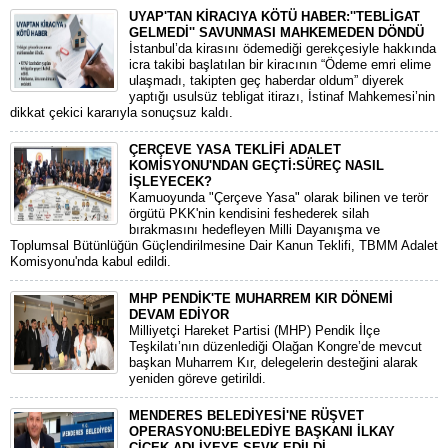
UYAP'TAN KİRACIYA KÖTÜ HABER:''TEBLİGAT
GELMEDİ'' SAVUNMASI MAHKEMEDEN DÖNDÜ
​İstanbul’da kirasını ödemediği gerekçesiyle hakkında
icra takibi başlatılan bir kiracının “Ödeme emri elime
ulaşmadı, takipten geç haberdar oldum” diyerek
yaptığı usulsüz tebligat itirazı, İstinaf Mahkemesi’nin
dikkat çekici kararıyla sonuçsuz kaldı.
ÇERÇEVE YASA TEKLİFİ ADALET
KOMİSYONU'NDAN GEÇTİ:SÜREÇ NASIL
İŞLEYECEK?
​Kamuoyunda "Çerçeve Yasa" olarak bilinen ve terör
örgütü PKK'nin kendisini feshederek silah
bırakmasını hedefleyen Milli Dayanışma ve
Toplumsal Bütünlüğün Güçlendirilmesine Dair Kanun Teklifi, TBMM Adalet
Komisyonu'nda kabul edildi.
MHP PENDİK'TE MUHARREM KIR DÖNEMİ
DEVAM EDİYOR
​Milliyetçi Hareket Partisi (MHP) Pendik İlçe
Teşkilatı’nın düzenlediği Olağan Kongre’de mevcut
başkan Muharrem Kır, delegelerin desteğini alarak
yeniden göreve getirildi.
MENDERES BELEDİYESİ'NE RÜŞVET
OPERASYONU:BELEDİYE BAŞKANI İLKAY
ÇİÇEK ADLİYEYE SEVK EDİLDİ