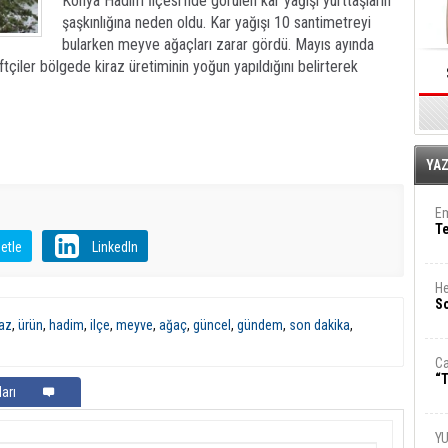
Konya Hadim İlçesi'nde görülen kar yağışı yurttaşların
şaşkınlığına neden oldu. Kar yağışı 10 santimetreyi
bularken meyve ağaçları zarar gördü. Mayıs ayında
ftçiler bölgede kiraz üretiminin yoğun yapıldığını belirterek
E
YA
Em
T
etle
LinkedIn
He
So
raz
,
ürün
,
hadim
,
ilçe
,
meyve
,
ağaç
,
güncel
,
gündem
,
son dakika
,
Ca
“T
arı
Y