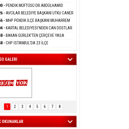
DANMAK
İYOR
GADA 15 GÖZALTI
00 -
PENDİK MÜFTÜSÜ DR.ABDÜLHAMİD
LİVAN BASIN MENSUPLARINI AĞIRLADI
26 -
AVCILAR BELEDİYE BAŞKANI UTKU CANER
eltem Kaynas
KAYA HAKKINDA TAHLİYE KARARI
56 -
MHP PENDİK İLÇE BAŞKANI MUHARREM
FFETMEYECEĞİM!
 KARTAL ORDULULAR DERNEĞİ HEYETİNİ
04 -
KARTAL BELEDİYESİ’NDEN CAN DOSTLAR
RLADI
N DEV YATIRIM!
48 -
BAKAN GÜRLEK'TEN ÇERÇEVE YASA
KLAMASI:''KIRMIZI ÇİZGİMİZ ŞEHİT AİLELERİ
58 -
CHP İSTANBUL'DA 23 İLÇE
GAZİLERİMİZİN HASSASİYETİDİR''
KANLIĞI'NDA ATAMALAR GERÇEKLEŞTİ
EO GALERİ
ARTAL ENGELSİZ 
AŞAM FESTİVALİ 
1
2
3
4
5
6
7
8
KONSERİ 
LEYİCİLERİ MEST 
ETTİ
K OKUNANLAR