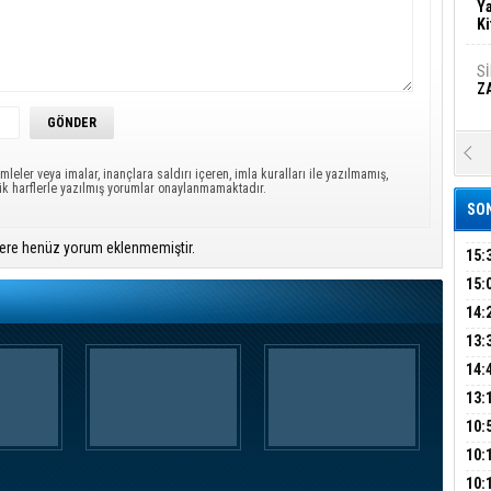
Ya
Ki
S
Z
A
Ka
mleler veya imalar, inançlara saldırı içeren, imla kuralları ile yazılmamış,
Şi
ük harflerle yazılmış yorumlar onaylanmamaktadır.
SON
Şi
ere henüz yorum eklenmemiştir.
B
15:
AİL
15:
HAB
14:
Ha
MA
Bi
KOM
13:
İŞL
DEV
14:
OPE
13:
Ez
S
ADL
ÜMR
10:
YAĞ
10:
BİN
B
10: