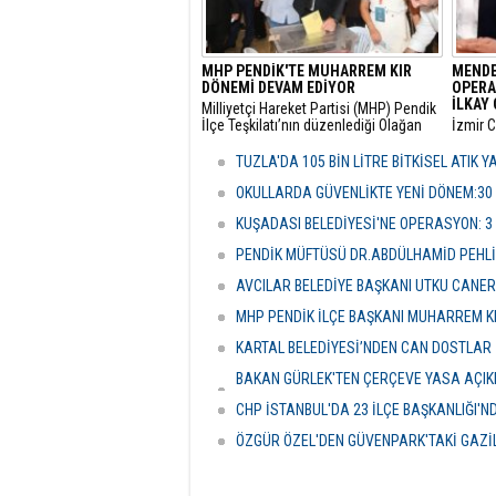
MHP PENDİK'TE MUHARREM KIR
MENDE
DÖNEMİ DEVAM EDİYOR
OPERA
İLKAY 
​Milliyetçi Hareket Partisi (MHP) Pendik
İlçe Teşkilatı’nın düzenlediği Olağan
​İzmir 
Kongre’de mevcut başkan Muharrem
tarafın
Kır, delegelerin desteğini alarak
soruşt
TUZLA'DA 105 BİN LİTRE BİTKİSEL ATIK 
yeniden göreve getirildi.
alınan
Çiçek’i
OKULLARDA GÜVENLİKTE YENİ DÖNEM:30
şüpheli
KUŞADASI BELEDİYESİ'NE OPERASYON: 3
PENDİK MÜFTÜSÜ DR.ABDÜLHAMİD PEHLİ
AVCILAR BELEDİYE BAŞKANI UTKU CANE
MHP PENDİK İLÇE BAŞKANI MUHARREM KI
KARTAL BELEDİYESİ’NDEN CAN DOSTLAR İ
BAKAN GÜRLEK'TEN ÇERÇEVE YASA AÇIKLA
HASSASİYETİDİR''
CHP İSTANBUL'DA 23 İLÇE BAŞKANLIĞI'
ÖZGÜR ÖZEL'DEN GÜVENPARK'TAKİ GAZİL