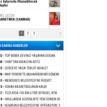
z Aylarında Okunabilecek
taplar
İBEL ÇEÇEN
ANNETMEK (SANMAK)
1
2
3
NALİZ/ ODABAŞ
ranlık DNA Kuşaklararası
ddetin Biyolojik Faturası
 DAKİKA HABERLER
yar Adıyaman
en Bu Sahaya Sığmazam
32 -
TÜP BEBEK SEVİNCİ YAŞAYAN DOĞAN
ESİNE BAKANLIK DESTEĞİ
08 -
UYAP'TAN KİRACIYA KÖTÜ
ER:''TEBLİGAT GELMEDİ'' SAVUNMASI
22 -
ÇERÇEVE YASA TEKLİFİ ADALET
san Ali Çölük
HKEMEDEN DÖNDÜ
r Satırın İçindeki İnsan
İSYONU'NDAN GEÇTİ:SÜREÇ NASIL
38 -
MHP PENDİK'TE MUHARREM KIR DÖNEMİ
EYECEK?
AM EDİYOR
45 -
MENDERES BELEDİYESİ'NE RÜŞVET
RASYONU:BELEDİYE BAŞKANI İLKAY ÇİÇEK
18 -
SOKAK BASKETBOLUNUN KALBİ
gi Kılıç
İVAS: ATEŞE ATILAN VİCDAN
İYEYE SEVK EDİLDİ
ANİYE’DE ATACAK
57 -
TUZLA'DA 105 BİN LİTRE BİTKİSEL ATIK
 TOPLANDI
18 -
OKULLARDA GÜVENLİKTE YENİ DÖNEM:30
 PERSONEL ALINACAK DEDEKTÖRLÜ ARAMA
ARIŞ BAŞARSLAN
10 -
KUŞADASI BELEDİYESİ'NE OPERASYON: 3