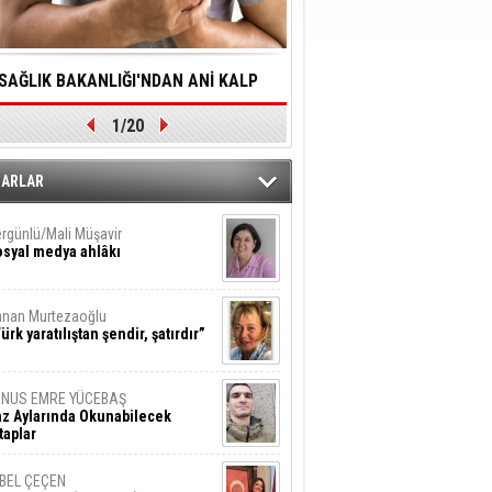
SAĞLIK BAKANLIĞI'NDAN ANİ KALP
YALNIZLIK YAŞLI BİREY
1/20
DURMALARINA HIZLI MÜDAHALE
SORUNLARA NEDEN OL
DİLMESİNE YÖNELİK ÖNLENMESİ İÇİN
ZARLAR
ÖNEMLİ ADIM
rgünlü/Mali Müşavir
syal medya ahlâkı
nan Murtezaoğlu
ürk yaratılıştan şendir, şatırdır”
UNUS EMRE YÜCEBAŞ
z Aylarında Okunabilecek
taplar
İBEL ÇEÇEN