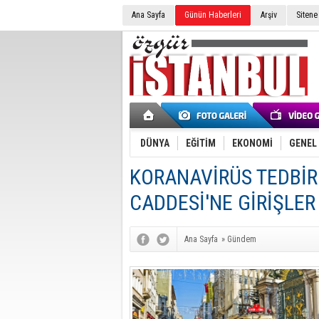
Ana Sayfa
Günün Haberleri
Arşiv
Sitene
DÜNYA
EĞİTİM
EKONOMİ
GENEL
KORANAVİRÜS TEDBİRL
CADDESİ'NE GİRİŞLER
Ana Sayfa
»
Gündem