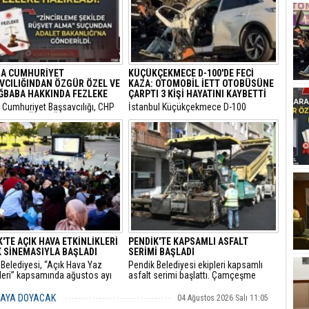
A CUMHURİYET
KÜÇÜKÇEKMECE D-100'DE FECİ
VCILIĞINDAN ÖZGÜR ÖZEL VE
KAZA: OTOMOBİL İETT OTOBÜSÜNE
AĞBABA HAKKINDA FEZLEKE
ÇARPTI 3 KİŞİ HAYATINI KAYBETTİ
a Cumhuriyet Başsavcılığı, CHP
​İstanbul Küçükçekmece D-100
Başkanı Özgür Özel ile CHP
Karayolu Edirne istikametinde
 Milletvekili Veli Ağbaba
sürücüsünün kimliği henüz tespit
aki yasal incelemelerin
edilemeyen 34 BLN 100 plakalı
ndığını ve her iki isim için de
otomobil, önünde seyreden bir İETT
mazlıklarının kaldırılması
otobüsüne arkadan hızla çarptı.
le fezleke hazırlandığını
u.
'TE AÇIK HAVA ETKİNLİKLERİ
PENDİK'TE KAPSAMLI ASFALT
 SİNEMASIYLA BAŞLADI
SERİMİ BAŞLADI
Belediyesi, “Açık Hava Yaz
Pendik Belediyesi ekipleri kapsamlı
kleri” kapsamında ağustos ayı
asfalt serimi başlattı. Çamçeşme
a çocuk sineması, sinema
Mahallesi Aydınlı Caddesi’nde çalışan
i ve açık hava tiyatrolarıyla
ekipler, caddenin Kemalpaşa ile Misakı
MAYA DOYACAK
04 Ağustos 2026 Salı 11:05
şları kültür ve sanat
Milli Caddeleri arasında kalan yaklaşık