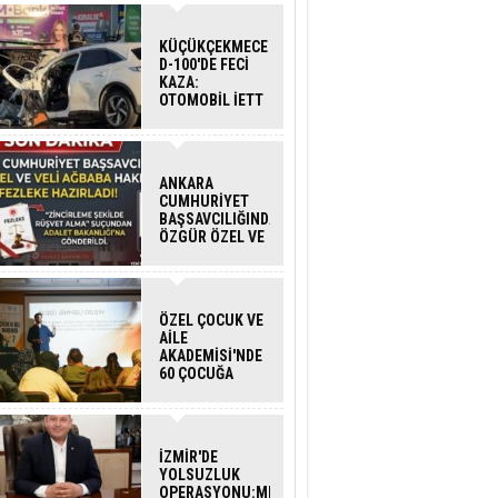
KÜÇÜKÇEKMECE
D-100'DE FECİ
KAZA:
OTOMOBİL İETT
OTOBÜSÜNE
ÇARPTI 3 KİŞİ
HAYATINI
KAYBETTİ
ANKARA
CUMHURİYET
BAŞSAVCILIĞINDAN
ÖZGÜR ÖZEL VE
VELİ AĞBABA
HAKKINDA
FEZLEKE
ÖZEL ÇOCUK VE
AİLE
AKADEMİSİ'NDE
60 ÇOCUĞA
HİZMET VERİLDİ
İZMİR'DE
YOLSUZLUK
OPERASYONU:MENDERES