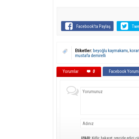
Facebook'ta Paylaş
Twe
Etiketler:
beyoğlu kaymakamı
,
koran
mustafa demirelli
Yorumlar
0
Facebook Yoruml
UYARI:
Küfür, hakaret, rencide edici cü