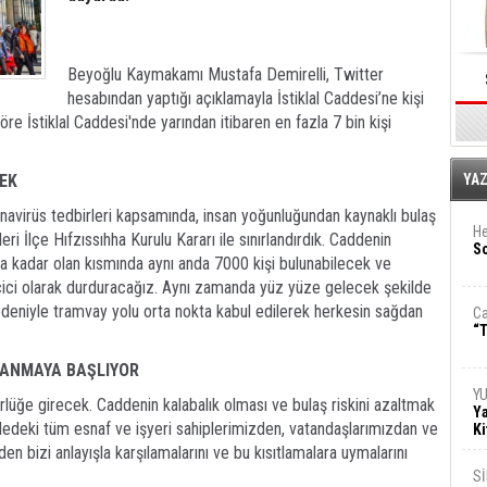
Beyoğlu Kaymakamı Mustafa Demirelli, Twitter
hesabından yaptığı açıklamayla İstiklal Caddesi’ne kişi
göre İstiklal Caddesi'nde yarından itibaren en fazla 7 bin kişi
E
CEK
YA
ronavirüs tedbirleri kapsamında, insan yoğunluğundan kaynaklı bulaş
He
leri İlçe Hıfzıssıhha Kurulu Kararı ile sınırlandırdık. Caddenin
So
 kadar olan kısmında aynı anda 7000 kişi bulunabilecek ve
çici olarak durduracağız. Aynı zamanda yüz yüze gelecek şekilde
edeniyle tramvay yolu orta nokta kabul edilerek herkesin sağdan
Ca
“T
LANMAYA BAŞLIYOR
Y
ürlüğe girecek. Caddenin kalabalık olması ve bulaş riskini azaltmak
Ya
dedeki tüm esnaf ve işyeri sahiplerimizden, vatandaşlarımızdan ve
Ki
 bizi anlayışla karşılamalarını ve bu kısıtlamalara uymalarını
S