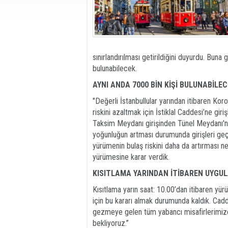
sınırlandırılması getirildiğini duyurdu. Buna 
bulunabilecek.
AYNI ANDA 7000 BİN KİŞİ BULUNABİLE
"Değerli İstanbullular yarından itibaren Ko
riskini azaltmak için İstiklal Caddesi’ne giriş
Taksim Meydanı girişinden Tünel Meydanı'na
yoğunluğun artması durumunda girişleri ge
yürümenin bulaş riskini daha da artırması n
yürümesine karar verdik.
KISITLAMA YARINDAN İTİBAREN UYGU
Kısıtlama yarın saat: 10.00’dan itibaren yür
için bu kararı almak durumunda kaldık. Cad
gezmeye gelen tüm yabancı misafirlerimizden
bekliyoruz.”