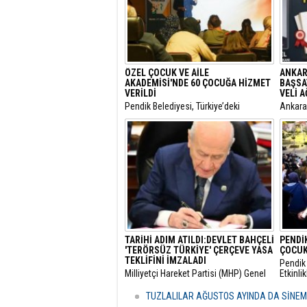
ÖZEL ÇOCUK VE AİLE
ANKAR
AKADEMİSİ'NDE 60 ÇOCUĞA HİZMET
BAŞSA
VERİLDİ
VELİ 
Pendik Belediyesi, Türkiye’deki
​Ankar
belediyeler içinde ilk ve tek olma
Genel 
özelliği taşıyan “Özel Çocuk ve Aile
Malatya
Akademisi”nin ilk dönemini
hakkınd
tamamladı.
tamamla
dokunul
istemiy
duyurd
TARİHİ ADIM ATILDI:DEVLET BAHÇELİ
PENDİK
'TERÖRSÜZ TÜRKİYE' ÇERÇEVE YASA
ÇOCUK
TEKLİFİNİ İMZALADI
Pendik 
​Milliyetçi Hareket Partisi (MHP) Genel
Etkinli
Başkanı Devlet Bahçeli, kamuoyunda
boyunc
"Terörsüz Türkiye" süreci olarak
geceler
TUZLALILAR AĞUSTOS AYINDA DA SİNE
adlandırılan mevzuat çalışması
vatanda