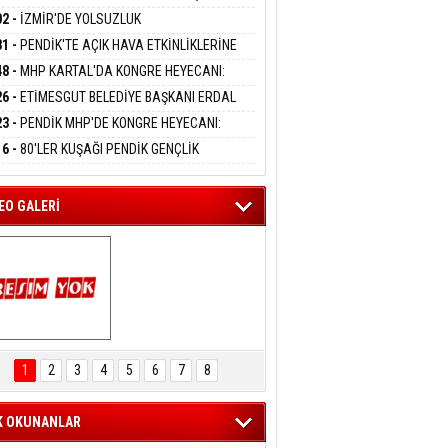
DANMAK
APLARA GEÇİYOR
KANI MERT POLAT OLDU
02 -
İZMİR'DE YOLSUZLUK
RASYONU:MENDERES BELEDİYE BAŞKANI
31 -
PENDİK'TE AÇIK HAVA ETKİNLİKLERİNE
AY ÇİÇEK DAHİL 13 KİŞİ GÖZALTINDA
eltem Kaynas
UN İLGİ:10 BİN ÇOCUK KATILIM SAĞLADI
48 -
MHP KARTAL'DA KONGRE HEYECANI:
FFETMEYECEĞİM!
İN UZUNKAYA'DAN ANLAMLI DAVET
26 -
ETİMESGUT BELEDİYE BAŞKANI ERDAL
İKÇİOĞLU TUTUKLANDI
23 -
PENDİK MHP'DE KONGRE HEYECANI:
ÜK BULUŞMA 8 AĞUSTOS'TA YAPILACAK
16 -
80'LER KUŞAĞI PENDİK GENÇLİK
PI'NDA BULUŞTU
EO GALERİ
ARTAL ENGELSİZ 
AŞAM FESTİVALİ 
1
2
3
4
5
6
7
8
KONSERİ 
LEYİCİLERİ MEST 
ETTİ
K OKUNANLAR