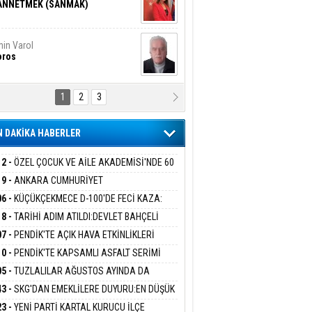
ANNETMEK (SANMAK)
in Varol
oros
1
2
3
NALİZ/ ODABAŞ
ranlık DNA Kuşaklararası
ddetin Biyolojik Faturası
 DAKİKA HABERLER
yar Adıyaman
en Bu Sahaya Sığmazam
12 -
ÖZEL ÇOCUK VE AİLE AKADEMİSİ'NDE 60
UĞA HİZMET VERİLDİ
19 -
ANKARA CUMHURİYET
SAVCILIĞINDAN ÖZGÜR ÖZEL VE VELİ
06 -
KÜÇÜKÇEKMECE D-100'DE FECİ KAZA:
san Ali Çölük
ABA HAKKINDA FEZLEKE
r Satırın İçindeki İnsan
MOBİL İETT OTOBÜSÜNE ÇARPTI 3 KİŞİ
18 -
TARİHİ ADIM ATILDI:DEVLET BAHÇELİ
ATINI KAYBETTİ
RÖRSÜZ TÜRKİYE' ÇERÇEVE YASA TEKLİFİNİ
07 -
PENDİK'TE AÇIK HAVA ETKİNLİKLERİ
ALADI
UK SİNEMASIYLA BAŞLADI
10 -
PENDİK'TE KAPSAMLI ASFALT SERİMİ
gi Kılıç
İVAS: ATEŞE ATILAN VİCDAN
LADI
05 -
TUZLALILAR AĞUSTOS AYINDA DA
EMAYA DOYACAK
43 -
SKG'DAN EMEKLİLERE DUYURU:EN DÜŞÜK
KLİ AYLIĞI FARKLARI 7 AĞUSTOS'TA
ARIŞ BAŞARSLAN
23 -
YENİ PARTİ KARTAL KURUCU İLÇE