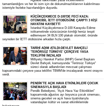
Ağbaba hakkındaki yasal incelemelerin
tamamlandığını ve her iki isim için de dokunulmazlıklarının kaldırılması
istemiyle fezleke hazırlandığını duyurdu.
KÜÇÜKÇEKMECE D-100'DE FECİ KAZA:
OTOMOBİL İETT OTOBÜSÜNE ÇARPTI 3 KİŞİ
HAYATINI KAYBETTİ
​İstanbul Küçükçekmece D-100 Karayolu Edirne
istikametinde sürücüsünün kimliği henüz tespit
edilemeyen 34 BLN 100 plakalı otomobil, önünde
seyreden bir İETT otobüsüne arkadan hızla çarptı.
TARİHİ ADIM ATILDI:DEVLET BAHÇELİ
'TERÖRSÜZ TÜRKİYE' ÇERÇEVE YASA
TEKLİFİNİ İMZALADI
​Milliyetçi Hareket Partisi (MHP) Genel Başkanı
Devlet Bahçeli, kamuoyunda "Terörsüz Türkiye"
süreci olarak adlandırılan mevzuat çalışması
kapsamındaki çerçeve yasa teklifini TBMM'de imzalayarak resmi onayını
verdi.
PENDİK'TE AÇIK HAVA ETKİNLİKLERİ ÇOCUK
SİNEMASIYLA BAŞLADI
Pendik Belediyesi, “Açık Hava Yaz Etkinlikleri”
kapsamında ağustos ayı boyunca çocuk sineması,
sinema geceleri ve açık hava tiyatrolarıyla
vatandaşları kültür ve sanat etkinliklerinde
buluşturuyor.