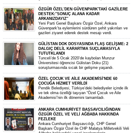
ÖZGÜR ÖZEL'DEN GÜVENPARK'TAKİ GAZİLERE
DESTEK:''SONUÇ ALANA KADAR
ARKANIZDAYIZ''
​Yeni Parti Genel Başkanı Özgür Özel, Ankara
Güvenpark’ta eylemlerini sürdüren şehit yakınları ve
gazileri ziyaret ederek destek mesajı verdi.
GÜLİSTAN DOK DOSYASINDA FLAŞ GELİŞME: 2
DALGIÇ DELİL KARARTMA SUÇLAMASIYLA
TUTUTKLANDI
​Tunceli’de 5 Ocak 2020’de kaybolan Munzur
Üniversitesi öğrencisi Gülistan Doku (21)
soruşturmasında sıcak bir gelişme yaşandı.
ÖZEL ÇOCUK VE AİLE AKADEMİSİ'NDE 60
ÇOCUĞA HİZMET VERİLDİ
Pendik Belediyesi, Türkiye’deki belediyeler içinde ilk
ve tek olma özelliği taşıyan “Özel Çocuk ve Aile
Akademisi”nin ilk dönemini tamamladı.
ANKARA CUMHURİYET BAŞSAVCILIĞINDAN
ÖZGÜR ÖZEL VE VELİ AĞBABA HAKKINDA
FEZLEKE
​Ankara Cumhuriyet Başsavcılığı, CHP Genel
Başkanı Özgür Özel ile CHP Malatya Milletvekili Veli