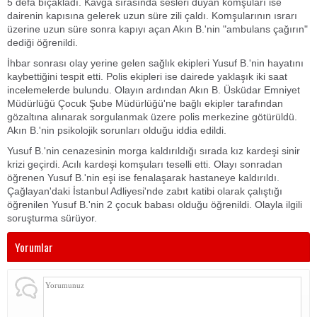
5 defa bıçakladı. Kavga sırasında sesleri duyan komşuları ise
dairenin kapısına gelerek uzun süre zili çaldı. Komşularının ısrarı
üzerine uzun süre sonra kapıyı açan Akın B.'nin "ambulans çağırın"
dediği öğrenildi.
İhbar sonrası olay yerine gelen sağlık ekipleri Yusuf B.'nin hayatını
kaybettiğini tespit etti. Polis ekipleri ise dairede yaklaşık iki saat
incelemelerde bulundu. Olayın ardından Akın B. Üsküdar Emniyet
Müdürlüğü Çocuk Şube Müdürlüğü'ne bağlı ekipler tarafından
gözaltına alınarak sorgulanmak üzere polis merkezine götürüldü.
Akın B.'nin psikolojik sorunları olduğu iddia edildi.
Yusuf B.'nin cenazesinin morga kaldırıldığı sırada kız kardeşi sinir
krizi geçirdi. Acılı kardeşi komşuları teselli etti. Olayı sonradan
öğrenen Yusuf B.'nin eşi ise fenalaşarak hastaneye kaldırıldı.
Çağlayan'daki İstanbul Adliyesi'nde zabıt katibi olarak çalıştığı
öğrenilen Yusuf B.'nin 2 çocuk babası olduğu öğrenildi. Olayla ilgili
soruşturma sürüyor.
Yorumlar