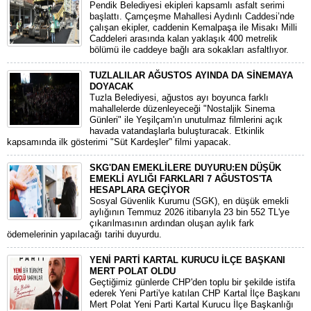
Pendik Belediyesi ekipleri kapsamlı asfalt serimi
başlattı. Çamçeşme Mahallesi Aydınlı Caddesi’nde
çalışan ekipler, caddenin Kemalpaşa ile Misakı Milli
Caddeleri arasında kalan yaklaşık 400 metrelik
bölümü ile caddeye bağlı ara sokakları asfaltlıyor.
TUZLALILAR AĞUSTOS AYINDA DA SİNEMAYA
DOYACAK
Tuzla Belediyesi, ağustos ayı boyunca farklı
mahallelerde düzenleyeceği "Nostaljik Sinema
Günleri" ile Yeşilçam'ın unutulmaz filmlerini açık
havada vatandaşlarla buluşturacak. Etkinlik
kapsamında ilk gösterimi "Süt Kardeşler" filmi yapacak.
SKG'DAN EMEKLİLERE DUYURU:EN DÜŞÜK
EMEKLİ AYLIĞI FARKLARI 7 AĞUSTOS'TA
HESAPLARA GEÇİYOR
​Sosyal Güvenlik Kurumu (SGK), en düşük emekli
aylığının Temmuz 2026 itibarıyla 23 bin 552 TL'ye
çıkarılmasının ardından oluşan aylık fark
ödemelerinin yapılacağı tarihi duyurdu.
YENİ PARTİ KARTAL KURUCU İLÇE BAŞKANI
MERT POLAT OLDU
Geçtiğimiz günlerde CHP'den toplu bir şekilde istifa
ederek Yeni Parti'ye katılan CHP Kartal İlçe Başkanı
Mert Polat Yeni Parti Kartal Kurucu İlçe Başkanlığı