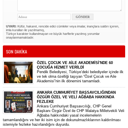
UYARI:
Küfür, hakaret, rencide edici cümleler veya imalar, inançlara saldırı içeren,
imla kuralları ile yazılmamış,
Türkçe karakter kullanılmayan ve büyük harflerle yazılmış yorumlar
onaylanmamaktadır.
SON DAKİKA
ÖZEL ÇOCUK VE AİLE AKADEMİSİ'NDE 60
ÇOCUĞA HİZMET VERİLDİ
Pendik Belediyesi, Türkiye’deki belediyeler içinde ilk
ve tek olma özelliği taşıyan “Özel Çocuk ve Aile
Akademisi”nin ilk dönemini tamamladı.
ANKARA CUMHURİYET BAŞSAVCILIĞINDAN
ÖZGÜR ÖZEL VE VELİ AĞBABA HAKKINDA
FEZLEKE
​Ankara Cumhuriyet Başsavcılığı, CHP Genel
Başkanı Özgür Özel ile CHP Malatya Milletvekili Veli
Ağbaba hakkındaki yasal incelemelerin
tamamlandığını ve her iki isim için de dokunulmazlıklarının kaldırılması
istemiyle fezleke hazırlandığını duyurdu.