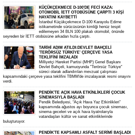
KÜÇÜKÇEKMECE D-100'DE FECİ KAZA:
OTOMOBİL İETT OTOBÜSÜNE ÇARPTI 3 KİŞİ
HAYATINI KAYBETTİ
​İstanbul Küçükçekmece D-100 Karayolu Edirne
istikametinde sürücüsünün kimliği henüz tespit
edilemeyen 34 BLN 100 plakalı otomobil, önünde
seyreden bir İETT otobüsüne arkadan hızla çarptı.
TARİHİ ADIM ATILDI:DEVLET BAHÇELİ
'TERÖRSÜZ TÜRKİYE' ÇERÇEVE YASA
TEKLİFİNİ İMZALADI
​Milliyetçi Hareket Partisi (MHP) Genel Başkanı
Devlet Bahçeli, kamuoyunda "Terörsüz Türkiye"
süreci olarak adlandırılan mevzuat çalışması
kapsamındaki çerçeve yasa teklifini TBMM'de imzalayarak resmi onayını
verdi.
PENDİK'TE AÇIK HAVA ETKİNLİKLERİ ÇOCUK
SİNEMASIYLA BAŞLADI
Pendik Belediyesi, “Açık Hava Yaz Etkinlikleri”
kapsamında ağustos ayı boyunca çocuk sineması,
sinema geceleri ve açık hava tiyatrolarıyla
vatandaşları kültür ve sanat etkinliklerinde
buluşturuyor.
PENDİK'TE KAPSAMLI ASFALT SERİMİ BAŞLADI