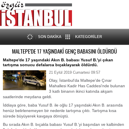
SON DAKİKA
KATEGORİLER
MALTEPE'DE 17 YAŞINDAKİ GENÇ BABASINI ÖLDÜRDÜ
Maltepe'de 17 yaşındaki Akın B. babası Yusuf B.'yi çıkan
tartışma sonucu defalarca bıçaklayarak öldürdü.
21 Eylül 2019 Cumartesi 09:57
Olay, İstanbul'da Maltepe'de Çınar
Mahallesi Kadir Has Caddesi'nde bulunan
3 katlı binanın ikinci katında akşam
saatlerinde meydana geldi.
İddiaya göre, baba Yusuf B. ile oğlu 17 yaşındaki Akın B. arasında
henüz belirlenemeyen bir nedenle tartışma çıktı. Tartışma kısa
sürede büyüyerek kavgaya dönüştü.
Bu sırada Akın B. bıçakla babası Yusuf B.'yi başından ve kalbinden