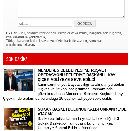
UYARI:
Küfür, hakaret, rencide edici cümleler veya imalar, inançlara saldırı içeren,
imla kuralları ile yazılmamış,
Türkçe karakter kullanılmayan ve büyük harflerle yazılmış yorumlar
onaylanmamaktadır.
SON DAKİKA
MENDERES BELEDİYESİ'NE RÜŞVET
OPERASYONU:BELEDİYE BAŞKANI İLKAY
ÇİÇEK ADLİYEYE SEVK EDİLDİ
​İzmir Cumhuriyet Başsavcılığı tarafından yürütülen
'rüşvet' ve 'irtikap' soruşturması kapsamında
gözaltına alınan Menderes Belediye Başkanı İlkay
Çiçek’in de aralarında bulunduğu 16 şüpheli adliyeye sevk edildi.
SOKAK BASKETBOLUNUN KALBİ ÜMRANİYE’DE
ATACAK
Basketbol tutkunlarının heyecanla beklediği 3×3
Sokak Basketbol Turnuvası, bu yıl 7’nci kez
Ümraniye Santral Etkinlik Alanı’nda