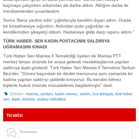
kaçmaya çalışırken arkamdan da darbe aldım. Aldığım darbe ile
merdivenlerden yuvarlandım.
Sonra 'Bana yardım edin' çığlıklarıyla kendimi dışarı attım. Orada
bir kıraathaneye sığındım. Ardından polis çağırdılar ve
kendilerinden şikayetçi oldum. Hastaneye gidip darp raporu aldım."
TÜRK HABER- SEN KADIN POSTACININ SALDIRIYA
UĞRAMASINI KINADI
Türk Haber-Sen Manisa İl Temsilciliği üyeleri de Manisa PTT
merkez binası önünde bir araya gelerek meslektaşlarına yapılan
saldırıya tepki gösterdi. Türk Haber Sen Manisa İl Temsilcisi Serkan
Bezciler, “Görevi başındaki bir devlet memuruna aynı zamanda bir
kadına yapılan saldırıyı şiddetle kınıyoruz. Bu kendini bilmez
kişilerle hukuk önünde mücadelemiz başlatılmıştır” dedi.
,
,
,
,
,
Etiketler:
manisa
postacı
kadın memur
saldırı
icra tebligatı
türk haber
,
,
,
sen
tepki
kınama
alabey mahallesi
Yorumlar