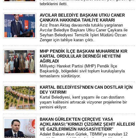
tebriklerini iletti.
AVCILAR BELEDİYE BAŞKANI UTKU CANER
ÇANKAYA HAKKINDA TAHLİYE KARARI
​Aziz İhsan Aktaş davasında tutuklu yargılanan
Avcılar Belediye Başkanı Utku Caner Çaykara ile
Seyhan Belediyesi Temizlik İşleri Müdürü Özcan
Zenger için tahliye kararı çıktı.
MHP PENDİK İLÇE BAŞKANI MUHARREM KIR
KARTAL ORDULULAR DERNEĞİ HEYETİNİ
AĞIRLADI
​Milliyetçi Hareket Partisi (MHP) Pendik İlçe
Başkanlığı, bölgedeki sivil toplum kuruluşlarıyla
temaslarını sürdürüyor.
KARTAL BELEDİYESİ’NDEN CAN DOSTLAR İÇİN
DEV YATIRIM!
Kartal Belediyesi, kent yaşamı ile can dostların
yaşam kalitesini artıracak vizyoner projelerine bir
yenisini ekliyor.
BAKAN GÜRLEK'TEN ÇERÇEVE YASA
AÇIKLAMASI:''KIRMIZI ÇİZGİMİZ ŞEHİT AİLELERİ
VE GAZİLERİMİZİN HASSASİYETİDİR''
Adalet Bakanı Akın Gürlek, TBMM’ye sunulan 12