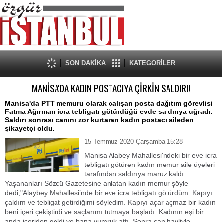
SON DAKİKA
KATEGORİLER
MANİSA'DA KADIN POSTACIYA ÇİRKİN SALDIRI!
Manisa'da PTT memuru olarak çalışan posta dağıtım görevlisi
Fatma Ağırman icra tebligatı götürdüğü evde saldırıya uğradı.
Saldırı sonrası canını zor kurtaran kadın postacı aileden
şikayetçi oldu.
15 Temmuz 2020 Çarşamba 15:28
Manisa Alabey Mahallesi'ndeki bir eve icra
tebligatı götüren kadın memur aile üyeleri
tarafından saldırıya maruz kaldı.
Yaşananları Sözcü Gazetesine anlatan kadın memur şöyle
dedi;"Alaybey Mahallesi’nde bir eve icra tebligatı götürdüm. Kapıyı
çaldım ve tebligat getirdiğimi söyledim. Kapıyı açar açmaz bir kadın
beni içeri çekiştirdi ve saçlarımı tutmaya başladı. Kadının eşi bir
anda içeriden geldi ve bana yumruk attı. Sonra can havliyle