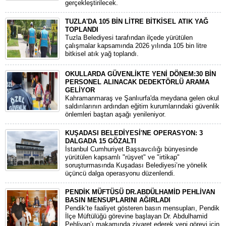
gerçekleştirilecek.
TUZLA'DA 105 BİN LİTRE BİTKİSEL ATIK YAĞ
TOPLANDI
Tuzla Belediyesi tarafından ilçede yürütülen
çalışmalar kapsamında 2026 yılında 105 bin litre
bitkisel atık yağ toplandı.
OKULLARDA GÜVENLİKTE YENİ DÖNEM:30 BİN
PERSONEL ALINACAK DEDEKTÖRLÜ ARAMA
GELİYOR
​Kahramanmaraş ve Şanlıurfa'da meydana gelen okul
saldırılarının ardından eğitim kurumlarındaki güvenlik
önlemleri baştan aşağı yenileniyor.
KUŞADASI BELEDİYESİ'NE OPERASYON: 3
DALGADA 15 GÖZALTI
​İstanbul Cumhuriyet Başsavcılığı bünyesinde
yürütülen kapsamlı "rüşvet" ve "irtikap"
soruşturmasında Kuşadası Belediyesi’ne yönelik
üçüncü dalga operasyonu düzenlendi.
PENDİK MÜFTÜSÜ DR.ABDÜLHAMİD PEHLİVAN
BASIN MENSUPLARINI AĞIRLADI
​Pendik’te faaliyet gösteren basın mensupları, Pendik
İlçe Müftülüğü görevine başlayan Dr. Abdulhamid
Pehlivan’ı makamında ziyaret ederek yeni görevi için