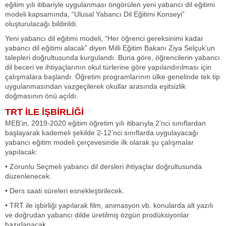
eğitim yılı itibariyle uygulanması öngörülen yeni yabancı dil eğitimi
modeli kapsamında, “Ulusal Yabancı Dil Eğitimi Konseyi”
oluşturulacağı bildirildi.
Yeni yabancı dil eğitimi modeli, “Her öğrenci gereksinimi kadar
yabancı dil eğitimi alacak” diyen Milli Eğitim Bakanı Ziya Selçuk’un
talepleri doğrultusunda kurgulandı. Buna göre, öğrencilerin yabancı
dil beceri ve ihtiyaçlarının okul türlerine göre yapılandırılması için
çalışmalara başlandı. Öğretim programlarının ülke genelinde tek tip
uygulanmasından vazgeçilerek okullar arasında eşitsizlik
doğmasının önü açıldı.
TRT İLE İŞBİRLİĞİ
MEB’in, 2019-2020 eğitim öğretim yılı itibarıyla 2’nci sınıflardan
başlayarak kademeli şekilde 2-12’nci sınıflarda uygulayacağı
yabancı eğitim modeli çerçevesinde ilk olarak şu çalışmalar
yapılacak:
• Zorunlu Seçmeli yabancı dil dersleri ihtiyaçlar doğrultusunda
düzenlenecek.
• Ders saati süreleri esnekleştirilecek.
• TRT ile işbirliği yapılarak film, animasyon vb. konularda alt yazılı
ve doğrudan yabancı dilde üretilmiş özgün prodüksiyonlar
hazırlanacak,