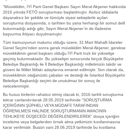
“Müvekkilim, İYİ Parti Genel Başkanı Sayın Meral Akşener hakkında
2016 yılında FETÖ soruşturması başlatılmıştır. Asılsız iddialarla
dayanaksız bir şekilde ve tümüyle siyasi sebeplerle açılan
soruşturma dosyasında, o tarihten bu yana herhangi bir somut delil
bulunmadığı adığı gibi, Sayın Meral Akşener’in de ifadesine
başvurma ihtiyacı duyulmamıştır.
Tüm kamuoyunun malumu olduğu üzere, 31 Mart Mahalli İdareler
Genel Seçimi’nden sonra gerek müvekkilim Meral Akşener, gerekse
müvekkilimin genel başkanı olduğu İYİ Parti hızlı bir yükselişe
geçmiş bulunmaktadır. Bu yükselişin sonucunda birçok Büyükşehir
Belediye Başkanlığı ile İl Belediye Başkanlığı milletimizin takdir ve
güveni ile Millet İttifakı adaylarına emanet edilmiştir. Son olarak da,
müvekkilimin olağanüstü çabaları ve desteği ile İstanbul Büyükşehir
Belediye Başkanlığı seçimi de unutulmaz bir sonuç ile
neticelenmiştir.
Bu husus birilerini rahatsız etmiş olacak ki, 2016 tarihli soruşturma
tekrar canlandırılarak 28.05.2019 tarihinde “SORUŞTURMA
IÇERIĞININ ŞÜPHELI VEYA MÜDAFİİ TARAFINDAN
ÖĞRENILMESİ HALİNDE SORUŞTURMANIN AMACININ
TEHLIKEYE DÜŞECEĞİ DEĞERLENDİRİLEREK” dosya içeriğini
inceleme veya belgelerden örnek alma yetkimizin kısıtlanmasına
karar verilmiştir. Bugün yani 28.06.2019 tarihinde bu kısıtlama