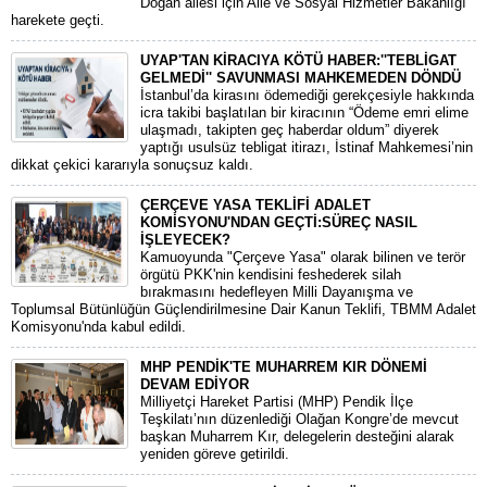
Doğan ailesi için Aile ve Sosyal Hizmetler Bakanlığı
harekete geçti.
UYAP'TAN KİRACIYA KÖTÜ HABER:''TEBLİGAT
GELMEDİ'' SAVUNMASI MAHKEMEDEN DÖNDÜ
​İstanbul’da kirasını ödemediği gerekçesiyle hakkında
icra takibi başlatılan bir kiracının “Ödeme emri elime
ulaşmadı, takipten geç haberdar oldum” diyerek
yaptığı usulsüz tebligat itirazı, İstinaf Mahkemesi’nin
dikkat çekici kararıyla sonuçsuz kaldı.
ÇERÇEVE YASA TEKLİFİ ADALET
KOMİSYONU'NDAN GEÇTİ:SÜREÇ NASIL
İŞLEYECEK?
​Kamuoyunda "Çerçeve Yasa" olarak bilinen ve terör
örgütü PKK'nin kendisini feshederek silah
bırakmasını hedefleyen Milli Dayanışma ve
Toplumsal Bütünlüğün Güçlendirilmesine Dair Kanun Teklifi, TBMM Adalet
Komisyonu'nda kabul edildi.
MHP PENDİK'TE MUHARREM KIR DÖNEMİ
DEVAM EDİYOR
​Milliyetçi Hareket Partisi (MHP) Pendik İlçe
Teşkilatı’nın düzenlediği Olağan Kongre’de mevcut
başkan Muharrem Kır, delegelerin desteğini alarak
yeniden göreve getirildi.