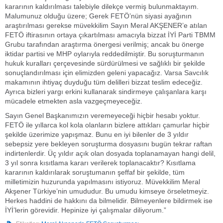
kararının kaldırılması talebiyle dilekçe vermiş bulunmaktayım.
Malumunuz olduğu üzere; Gerek FETÖ’nün siyasi ayağının
araştırılması gerekse müvekkilim Sayın Meral AKŞENER’e atılan
FETÖ iftirasının ortaya çıkartılması amacıyla bizzat İYİ Parti TBMM
Grubu tarafından araştırma önergesi verilmiş; ancak bu önerge
iktidar partisi ve MHP oylarıyla reddedilmiştir. Bu soruşturmanın
hukuk kuralları çerçevesinde sürdürülmesi ve sağlıklı bir şekilde
sonuçlandırılması için elimizden geleni yapacağız. Varsa Savcılık
makamının ihtiyaç duyduğu tüm delilleri bizzat teslim edeceğiz.
Ayrıca bizleri yargı erkini kullanarak sindirmeye çalışanlara karşı
mücadele etmekten asla vazgeçmeyeceğiz.
Sayın Genel Başkanımızın veremeyeceği hiçbir hesabı yoktur.
FETÖ ile yıllarca kol kola olanların bizlere attıkları çamurlar hiçbir
şekilde üzerimize yapışmaz. Bunu en iyi bilenler de 3 yıldır
sebepsiz yere bekleyen soruşturma dosyasını bugün tekrar raftan
indirtenlerdir. Üç yıldır açık olan dosyada toplanamayan hangi delil,
3 yıl sonra kısıtlama kararı verilerek toplanacaktır? Kısıtlama
kararının kaldırılarak soruştumanın şeffaf bir şekilde, tüm
milletimizin huzurunda yapılmasını istiyoruz. Müvekkilim Meral
Akşener Türkiye’nin umududur. Bu umudu kimseye örseletmeyiz.
Herkes haddini de hakkını da bilmelidir. Bilmeyenlere bildirmek ise
İYİ’lerin görevidir. Hepinize iyi çalışmalar diliyorum.”