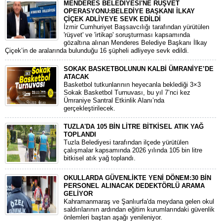
MENDERES BELEDİYESİ'NE RÜŞVET
OPERASYONU:BELEDİYE BAŞKANI İLKAY
ÇİÇEK ADLİYEYE SEVK EDİLDİ
​İzmir Cumhuriyet Başsavcılığı tarafından yürütülen
'rüşvet' ve 'irtikap' soruşturması kapsamında
gözaltına alınan Menderes Belediye Başkanı İlkay
Çiçek’in de aralarında bulunduğu 16 şüpheli adliyeye sevk edildi.
SOKAK BASKETBOLUNUN KALBİ ÜMRANİYE’DE
ATACAK
Basketbol tutkunlarının heyecanla beklediği 3×3
Sokak Basketbol Turnuvası, bu yıl 7’nci kez
Ümraniye Santral Etkinlik Alanı’nda
gerçekleştirilecek.
TUZLA'DA 105 BİN LİTRE BİTKİSEL ATIK YAĞ
TOPLANDI
Tuzla Belediyesi tarafından ilçede yürütülen
çalışmalar kapsamında 2026 yılında 105 bin litre
bitkisel atık yağ toplandı.
OKULLARDA GÜVENLİKTE YENİ DÖNEM:30 BİN
PERSONEL ALINACAK DEDEKTÖRLÜ ARAMA
GELİYOR
​Kahramanmaraş ve Şanlıurfa'da meydana gelen okul
saldırılarının ardından eğitim kurumlarındaki güvenlik
önlemleri baştan aşağı yenileniyor.