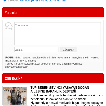
Etiketler:
Meral Akşener'e FETÖ Soruşturması
Yorumlar
UYARI:
Küfür, hakaret, rencide edici cümleler veya imalar, inançlara saldırı içeren,
imla kuralları ile yazılmamış,
Türkçe karakter kullanılmayan ve büyük harflerle yazılmış yorumlar
onaylanmamaktadır.
SON DAKİKA
TÜP BEBEK SEVİNCİ YAŞAYAN DOĞAN
AİLESİNE BAKANLIK DESTEĞİ
​Evliliklerinin 34. yılında tüp bebek tedavisiyle ikiz kız
bebeklerini kucaklarına alan ve Anıtkabir
ziyaretleriyle sosyal medyada büyük beğeni toplayan