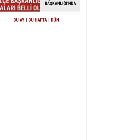
BAŞKANLIĞI'NDA
ATAMALAR
GERÇEKLEŞTİ
BU AY
|
BU HAFTA
|
DÜN