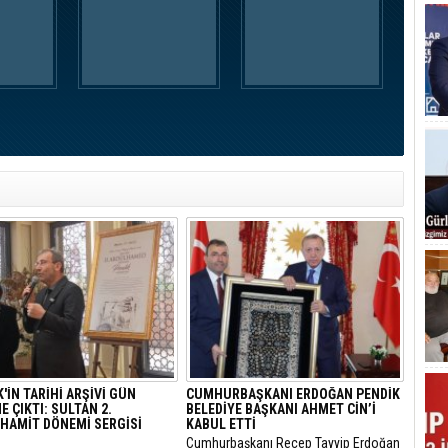
'İN TARİHİ ARŞİVİ GÜN
CUMHURBAŞKANI ERDOĞAN PENDİK
 ÇIKTI: SULTAN 2.
BELEDİYE BAŞKANI AHMET CİN’İ
HAMİT DÖNEMİ SERGİSİ
KABUL ETTİ
Cumhurbaşkanı Recep Tayyip Erdoğan