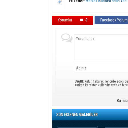
Etiketler:
Merkez Bankası'ndan Yeni 
Yorumlar
0
Facebook Yoruml
UYARI:
Küfür, hakaret, rencide edici cü
Türkçe karakter kullanılmayan ve büy
Bu hab
SON EKLENEN
GALERİLER