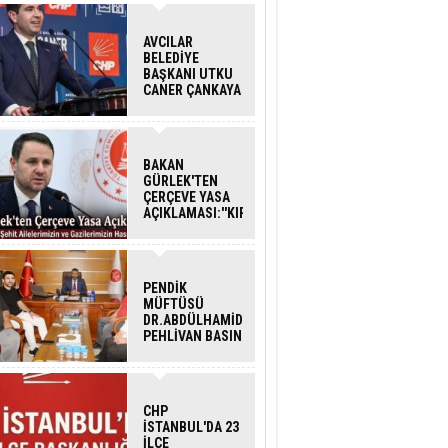
AVCILAR
BELEDİYE
BAŞKANI UTKU
CANER ÇANKAYA
HAKKINDA
TAHLİYE KARARI
BAKAN
GÜRLEK'TEN
ÇERÇEVE YASA
AÇIKLAMASI:''KIRMIZI
ÇİZGİMİZ ŞEHİT
AİLELERİ VE
GAZİLERİMİZİN
HASSASİYETİDİR''
PENDİK
MÜFTÜSÜ
DR.ABDÜLHAMİD
PEHLİVAN BASIN
MENSUPLARINI
AĞIRLADI
CHP
İSTANBUL'DA 23
İLÇE