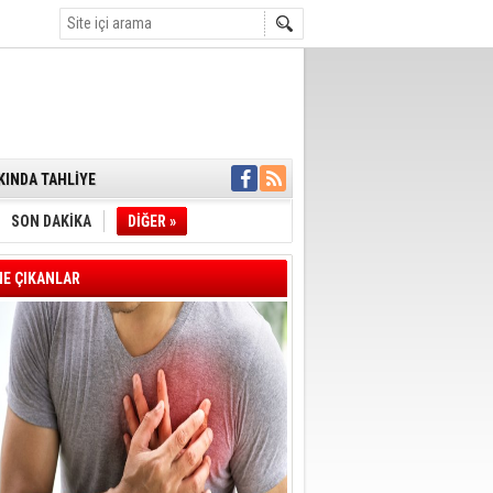
ENSUPLARINI
KINDA TAHLİYE
DULULAR DERNEĞİ
IM!
SON DAKİKA
DİĞER »
I ÇİZGİMİZ
GERÇEKLEŞTİ
'SONUÇ ALANA
E ÇIKANLAR
DELİL KARARTMA
 VERİLDİ
VE VELİ AĞBABA
OTOBÜSÜNE
YE' ÇERÇEVE YASA
A BAŞLADI