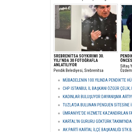
tarafından yürütülen yolsuzluk
​Pendik
soruşturması kapsamında, Beşiktaş
dönümü
Belediyesi’ne operasyon düzenlendi.
Han’ı a
etkinliğ
SREBRENİTSA SOYKIRIMI 30.
PENDİ
YILI’NDA 30 FOTOĞRAFLA
ÖNCES
ANLATILIYOR
Siltaş
Pendik Belediyesi, Srebrenitsa
Özdemi
Soykırımı’nın 30. Yıl Dönümü nedeniyle
Süleym
sergi hazırladı. Mehmet Akif Ersoy
öncesi
MÜBADELENİN 100.YILINDA PENDİK'TE 
Sanat Merkezi’nde hazırlanan sergide
futbolc
Bosnalı Müslümanların yaşadığı acılar
ederek 
CHP İSTANBUL İL BAŞKANI ÖZGÜR ÇELİK; 
fotoğraflarla bir kez daha gözler
KADINLAR BULUŞUYOR DAYANIŞMA ARTI
önüne seriliyor.
TUZLA’DA BULUNAN PENGUEN SİTESİNE 
ÜMRANİYE'DE HİZMETE KAZANDIRILAN FA
KARTAL'IN GURURU GÖKTÜRK TAKIMI'ND
AK PARTİ KARTAL İLÇE BAŞKANLIĞI STK 