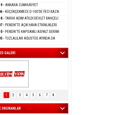
DANMAK
LAMASIYLA TUTUTKLANDI
UĞA HİZMET VERİLDİ
19 -
ANKARA CUMHURİYET
SAVCILIĞINDAN ÖZGÜR ÖZEL VE VELİ
06 -
KÜÇÜKÇEKMECE D-100'DE FECİ KAZA:
ABA HAKKINDA FEZLEKE
eltem Kaynas
MOBİL İETT OTOBÜSÜNE ÇARPTI 3 KİŞİ
18 -
TARİHİ ADIM ATILDI:DEVLET BAHÇELİ
FFETMEYECEĞİM!
ATINI KAYBETTİ
RÖRSÜZ TÜRKİYE' ÇERÇEVE YASA TEKLİFİNİ
07 -
PENDİK'TE AÇIK HAVA ETKİNLİKLERİ
ALADI
UK SİNEMASIYLA BAŞLADI
10 -
PENDİK'TE KAPSAMLI ASFALT SERİMİ
LADI
05 -
TUZLALILAR AĞUSTOS AYINDA DA
EMAYA DOYACAK
EO GALERİ
ARTAL ENGELSİZ 
AŞAM FESTİVALİ 
1
2
3
4
5
6
7
8
KONSERİ 
LEYİCİLERİ MEST 
ETTİ
K OKUNANLAR