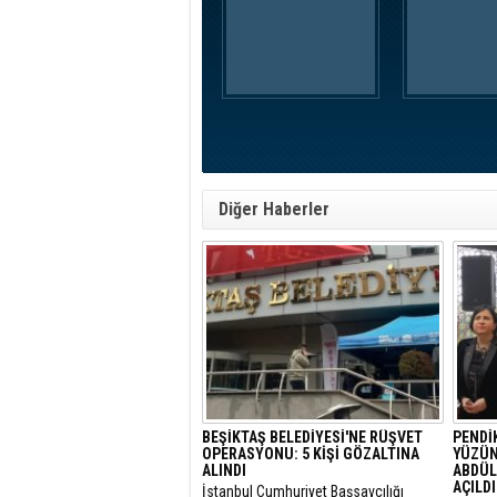
Diğer Haberler
BEŞİKTAŞ BELEDİYESİ'NE RÜŞVET
PENDİK
OPERASYONU: 5 KİŞİ GÖZALTINA
YÜZÜNE
ALINDI
ABDÜL
AÇILDI
​İstanbul Cumhuriyet Başsavcılığı