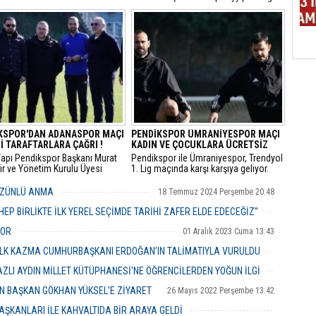
 Belediyesi, vefatının 108. yıl
Cumhurbaşkanlığı Dolmabahçe
nde Sultan 2. Abdülhamid
Ofisi’nde Pendik Belediye Başkanı
nlamlı bir kültür sanat
Ahmet Cin’i kabul etti.
iyle anıyor.
KSPOR'DAN ADANASPOR MAÇI
PENDİKSPOR ÜMRANİYESPOR MAÇI
İ TARAFTARLARA ÇAĞRI !
KADIN VE ÇOCUKLARA ÜCRETSİZ
 Yapı Pendikspor Başkanı Murat
Pendikspor ile Ümraniyespor, Trendyol
r ve Yönetim Kurulu Üyesi
1. Lig maçında karşı karşıya geliyor.
an Turan Adanaspor maçı
 Pendikspor Tesislerinde
HÜZÜNLÜ ANMA
18 Temmuz 2024 Perşembe 20:48
uların antremanlarını takip
takıma moral verdiler.
HEP BİRLİKTE İLK YEREL SEÇİMDE TARİHİ ZAFER ELDE EDECEĞİZ''
22 Aralık 2023 Cuma 18:54
YOR
01 Aralık 2023 Cuma 13:43
İLK KAZMA CUMHURBAŞKANI ERDOĞAN’IN TALİMATIYLA VURULDU
22 Nisan 2023 Cumartesi 13:43
ZLI AYDIN MİLLET KÜTÜPHANESİ'NE ÖĞRENCİLERDEN YOĞUN İLGİ
06 Ocak 2023 Cuma 10:21
AN BAŞKAN GÖKHAN YÜKSEL'E ZİYARET
26 Mayıs 2022 Perşembe 13:42
BAŞKANLARI İLE KAHVALTIDA BİR ARAYA GELDİ