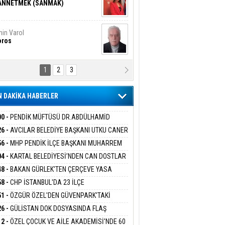
ANNETMEK (SANMAK)
in Varol
oros
1
2
3
NALİZ/ ODABAŞ
ranlık DNA Kuşaklararası
ddetin Biyolojik Faturası
 DAKİKA HABERLER
yar Adıyaman
en Bu Sahaya Sığmazam
00 -
PENDİK MÜFTÜSÜ DR.ABDÜLHAMİD
LİVAN BASIN MENSUPLARINI AĞIRLADI
26 -
AVCILAR BELEDİYE BAŞKANI UTKU CANER
KAYA HAKKINDA TAHLİYE KARARI
56 -
MHP PENDİK İLÇE BAŞKANI MUHARREM
san Ali Çölük
r Satırın İçindeki İnsan
 KARTAL ORDULULAR DERNEĞİ HEYETİNİ
04 -
KARTAL BELEDİYESİ’NDEN CAN DOSTLAR
RLADI
N DEV YATIRIM!
48 -
BAKAN GÜRLEK'TEN ÇERÇEVE YASA
KLAMASI:''KIRMIZI ÇİZGİMİZ ŞEHİT AİLELERİ
58 -
CHP İSTANBUL'DA 23 İLÇE
gi Kılıç
İVAS: ATEŞE ATILAN VİCDAN
GAZİLERİMİZİN HASSASİYETİDİR''
KANLIĞI'NDA ATAMALAR GERÇEKLEŞTİ
51 -
ÖZGÜR ÖZEL'DEN GÜVENPARK'TAKİ
İLERE DESTEK:''SONUÇ ALANA KADAR
26 -
GÜLİSTAN DOK DOSYASINDA FLAŞ
ANIZDAYIZ''
İŞME: 2 DALGIÇ DELİL KARARTMA
ARIŞ BAŞARSLAN
12 -
ÖZEL ÇOCUK VE AİLE AKADEMİSİ'NDE 60