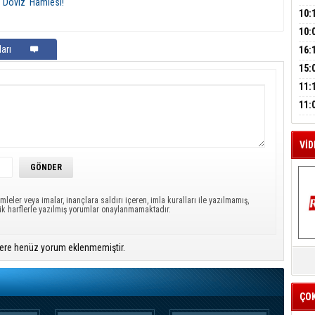
'Döviz' Hamlesi!
A
SUÇ
ÇOC
10:
BAŞ
10:
AĞB
M
OTO
arı
16:
A
HAY
'TE
15:
İMZ
ÇOC
11:
BAŞ
11:
SİN
VİD
mleler veya imalar, inançlara saldırı içeren, imla kuralları ile yazılmamış,
ük harflerle yazılmış yorumlar onaylanmamaktadır.
K
ere henüz yorum eklenmemiştir.
Y
İZ
ÇO