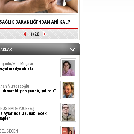
SAĞLIK BAKANLIĞI'NDAN ANİ KALP
YALNIZLIK YAŞLI BİREY
1/20
DURMALARINA HIZLI MÜDAHALE
SORUNLARA NEDEN OL
DİLMESİNE YÖNELİK ÖNLENMESİ İÇİN
ZARLAR
ÖNEMLİ ADIM
rgünlü/Mali Müşavir
syal medya ahlâkı
nan Murtezaoğlu
ürk yaratılıştan şendir, şatırdır”
UNUS EMRE YÜCEBAŞ
z Aylarında Okunabilecek
taplar
İBEL ÇEÇEN