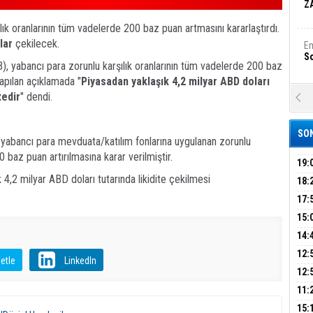
Z
ık oranlarının tüm vadelerde 200 baz puan artmasını kararlaştırdı.
lar
çekilecek.
Em
S
 yabancı para zorunlu karşılık oranlarının tüm vadelerde 200 baz
yapılan açıklamada "
Piyasadan yaklaşık 4,2 milyar ABD doları
tedir
" dendi.
A
Ka
Şi
SON
a yabancı para mevduata/katılım fonlarına uygulanan zorunlu
Şi
0 baz puan artırılmasına karar verilmiştir.
B
19:
 4,2 milyar ABD doları tutarında likidite çekilmesi
PEH
18:
ÇAN
17:
Ha
Bi
KIR
15:
AĞI
İÇİ
14:
AÇI
12:
Ez
etle
LinkedIn
S
VE 
BAŞ
12:
GAZ
11:
ARK
GEL
B
15: