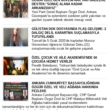
ÖZGÜR ÖZEL'DEN GÜVENPARK'TAKİ GAZİLERE
DESTEK:''SONUÇ ALANA KADAR
ARKANIZDAYIZ''
​Yeni Parti Genel Başkanı Özgür Özel, Ankara
Güvenpark’ta eylemlerini sürdüren şehit yakınları ve
gazileri ziyaret ederek destek mesajı verdi.
GÜLİSTAN DOK DOSYASINDA FLAŞ GELİŞME: 2
DALGIÇ DELİL KARARTMA SUÇLAMASIYLA
TUTUTKLANDI
​Tunceli’de 5 Ocak 2020’de kaybolan Munzur
Üniversitesi öğrencisi Gülistan Doku (21)
soruşturmasında sıcak bir gelişme yaşandı.
ÖZEL ÇOCUK VE AİLE AKADEMİSİ'NDE 60
ÇOCUĞA HİZMET VERİLDİ
Pendik Belediyesi, Türkiye’deki belediyeler içinde ilk
ve tek olma özelliği taşıyan “Özel Çocuk ve Aile
Akademisi”nin ilk dönemini tamamladı.
ANKARA CUMHURİYET BAŞSAVCILIĞINDAN
ÖZGÜR ÖZEL VE VELİ AĞBABA HAKKINDA
FEZLEKE
​Ankara Cumhuriyet Başsavcılığı, CHP Genel
Başkanı Özgür Özel ile CHP Malatya Milletvekili Veli
Ağbaba hakkındaki yasal incelemelerin
tamamlandığını ve her iki isim için de dokunulmazlıklarının kaldırılması