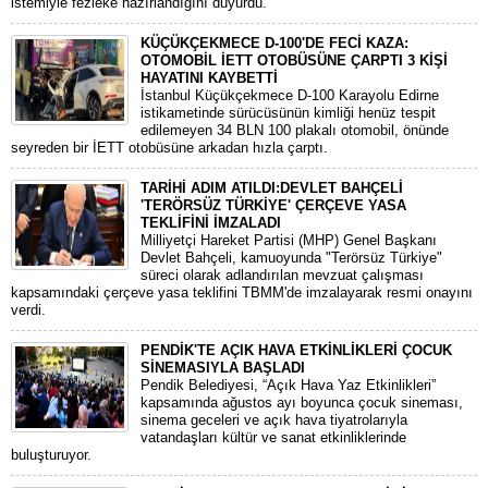
istemiyle fezleke hazırlandığını duyurdu.
KÜÇÜKÇEKMECE D-100'DE FECİ KAZA:
OTOMOBİL İETT OTOBÜSÜNE ÇARPTI 3 KİŞİ
HAYATINI KAYBETTİ
​İstanbul Küçükçekmece D-100 Karayolu Edirne
istikametinde sürücüsünün kimliği henüz tespit
edilemeyen 34 BLN 100 plakalı otomobil, önünde
seyreden bir İETT otobüsüne arkadan hızla çarptı.
TARİHİ ADIM ATILDI:DEVLET BAHÇELİ
'TERÖRSÜZ TÜRKİYE' ÇERÇEVE YASA
TEKLİFİNİ İMZALADI
​Milliyetçi Hareket Partisi (MHP) Genel Başkanı
Devlet Bahçeli, kamuoyunda "Terörsüz Türkiye"
süreci olarak adlandırılan mevzuat çalışması
kapsamındaki çerçeve yasa teklifini TBMM'de imzalayarak resmi onayını
verdi.
PENDİK'TE AÇIK HAVA ETKİNLİKLERİ ÇOCUK
SİNEMASIYLA BAŞLADI
Pendik Belediyesi, “Açık Hava Yaz Etkinlikleri”
kapsamında ağustos ayı boyunca çocuk sineması,
sinema geceleri ve açık hava tiyatrolarıyla
vatandaşları kültür ve sanat etkinliklerinde
buluşturuyor.