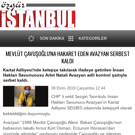
SON DAKİKA
KATEGORİLER
MEVLÜT ÇAVUŞOĞLU'NA HAKARET EDEN AVAZYAN SERBEST
KALDI
Kartal Adliyesi'nde kelepçe takılarak ifadeye getirilen İnsan
Hakları Savunucusu Arlet Natali Avazyan adli kontrol şartıyla
serbet kaldı.
09 Ekim 2019 Çarşamba 12:44
CHP' li vekil Sezgin Tanrıkulu İnsan
Hakları Savunucu Avazyan'ın Kartal
Adliyesi SEGBİS odasında kelepçeli olarak
bekletildiğini duyurmuştu.
Avazyan “1988 Mevlüt Çavuşoğlu Ailesi. Bakan Çavuşoğlu'nun
babasının lakabı hırsız Kürt Osman, Erzurum Horasan'dan
sürgünle gitmişler” paylaşımı nedeniyle Çavuşoğlu ve ailesinin