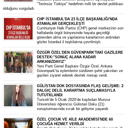
"Terörsüz Türkiye" hedefinin milli bir devlet politikası
olduğunu vurguladı.
CHP İSTANBUL'DA 23 İLÇE BAŞKANLIĞI'NDA
ATAMALAR GERÇEKLEŞTİ
​Cumhuriyet Halk Partisi (CHP) genel merkezinin son
haftalarda örgüt bünyesinde hayata geçirdiği
görevden alma ve yapılanma kararlarının ardından
gözler İstanbul il teşkilatına çevrilmişti.
ÖZGÜR ÖZEL'DEN GÜVENPARK'TAKİ GAZİLERE
DESTEK:''SONUÇ ALANA KADAR
ARKANIZDAYIZ''
​Yeni Parti Genel Başkanı Özgür Özel, Ankara
Güvenpark’ta eylemlerini sürdüren şehit yakınları ve
gazileri ziyaret ederek destek mesajı verdi.
GÜLİSTAN DOK DOSYASINDA FLAŞ GELİŞME: 2
DALGIÇ DELİL KARARTMA SUÇLAMASIYLA
TUTUTKLANDI
​Tunceli’de 5 Ocak 2020’de kaybolan Munzur
Üniversitesi öğrencisi Gülistan Doku (21)
soruşturmasında sıcak bir gelişme yaşandı.
ÖZEL ÇOCUK VE AİLE AKADEMİSİ'NDE 60
ÇOCUĞA HİZMET VERİLDİ