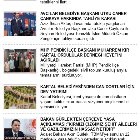
tebriklerini iletti.
AVCILAR BELEDİYE BAŞKANI UTKU CANER
ÇANKAYA HAKKINDA TAHLİYE KARARI
​Aziz İhsan Aktaş davasında tutuklu yargılanan
Avcılar Belediye Başkanı Utku Caner Çaykara ile
Seyhan Belediyesi Temizlik İşleri Müdürü Özcan
Zenger için tahliye kararı çıktı.
MHP PENDİK İLÇE BAŞKANI MUHARREM KIR
KARTAL ORDULULAR DERNEĞİ HEYETİNİ
AĞIRLADI
​Milliyetçi Hareket Partisi (MHP) Pendik İlçe
Başkanlığı, bölgedeki sivil toplum kuruluşlarıyla
temaslarını sürdürüyor.
KARTAL BELEDİYESİ’NDEN CAN DOSTLAR İÇİN
DEV YATIRIM!
Kartal Belediyesi, kent yaşamı ile can dostların
yaşam kalitesini artıracak vizyoner projelerine bir
yenisini ekliyor.
BAKAN GÜRLEK'TEN ÇERÇEVE YASA
AÇIKLAMASI:''KIRMIZI ÇİZGİMİZ ŞEHİT AİLELERİ
VE GAZİLERİMİZİN HASSASİYETİDİR''
Adalet Bakanı Akın Gürlek, TBMM’ye sunulan 12
maddelik yasa teklifinin detaylarını açıklayarak