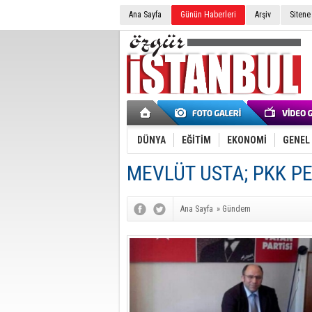
Ana Sayfa
Günün Haberleri
Arşiv
Sitene
DÜNYA
EĞİTİM
EKONOMİ
GENEL
MEVLÜT USTA; PKK P
Ana Sayfa
»
Gündem