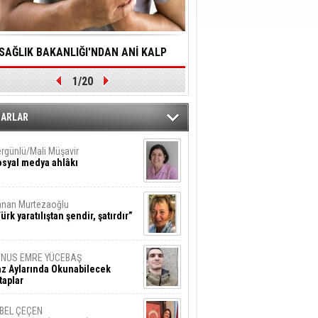
SAĞLIK BAKANLIĞI'NDAN ANİ KALP
YALNIZLIK YAŞLI BİREY
1/20
DURMALARINA HIZLI MÜDAHALE
SORUNLARA NEDEN OL
DİLMESİNE YÖNELİK ÖNLENMESİ İÇİN
ZARLAR
ÖNEMLİ ADIM
rgünlü/Mali Müşavir
syal medya ahlâkı
nan Murtezaoğlu
ürk yaratılıştan şendir, şatırdır”
UNUS EMRE YÜCEBAŞ
z Aylarında Okunabilecek
taplar
İBEL ÇEÇEN