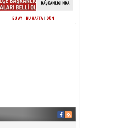
BAŞKANLIĞI'NDA
ATAMALAR
GERÇEKLEŞTİ
BU AY
|
BU HAFTA
|
DÜN