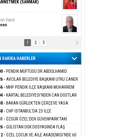
ANNETMEK (SANMAK)
in Varol
oros
1
2
3
NALİZ/ ODABAŞ
ranlık DNA Kuşaklararası
ddetin Biyolojik Faturası
 DAKİKA HABERLER
yar Adıyaman
en Bu Sahaya Sığmazam
00 -
PENDİK MÜFTÜSÜ DR.ABDÜLHAMİD
LİVAN BASIN MENSUPLARINI AĞIRLADI
26 -
AVCILAR BELEDİYE BAŞKANI UTKU CANER
KAYA HAKKINDA TAHLİYE KARARI
56 -
MHP PENDİK İLÇE BAŞKANI MUHARREM
san Ali Çölük
r Satırın İçindeki İnsan
 KARTAL ORDULULAR DERNEĞİ HEYETİNİ
04 -
KARTAL BELEDİYESİ’NDEN CAN DOSTLAR
RLADI
N DEV YATIRIM!
48 -
BAKAN GÜRLEK'TEN ÇERÇEVE YASA
KLAMASI:''KIRMIZI ÇİZGİMİZ ŞEHİT AİLELERİ
58 -
CHP İSTANBUL'DA 23 İLÇE
gi Kılıç
İVAS: ATEŞE ATILAN VİCDAN
GAZİLERİMİZİN HASSASİYETİDİR''
KANLIĞI'NDA ATAMALAR GERÇEKLEŞTİ
51 -
ÖZGÜR ÖZEL'DEN GÜVENPARK'TAKİ
İLERE DESTEK:''SONUÇ ALANA KADAR
26 -
GÜLİSTAN DOK DOSYASINDA FLAŞ
ANIZDAYIZ''
İŞME: 2 DALGIÇ DELİL KARARTMA
ARIŞ BAŞARSLAN
12 -
ÖZEL ÇOCUK VE AİLE AKADEMİSİ'NDE 60