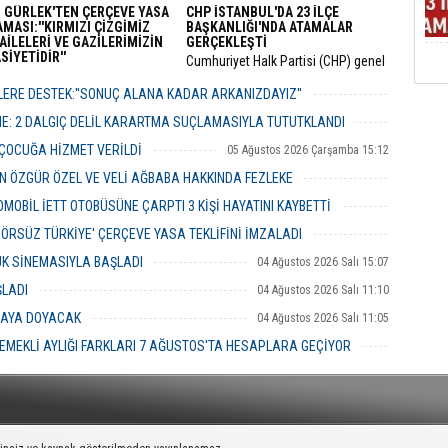
 GÜRLEK'TEN ÇERÇEVE YASA
CHP İSTANBUL'DA 23 İLÇE
MASI:''KIRMIZI ÇİZGİMİZ
BAŞKANLIĞI'NDA ATAMALAR
AİLELERİ VE GAZİLERİMİZİN
GERÇEKLEŞTİ
İYETİDİR''
​Cumhuriyet Halk Partisi (CHP) genel
 Bakanı Akın Gürlek, TBMM’ye
merkezinin son haftalarda örgüt
 12 maddelik yasa teklifinin
bünyesinde hayata geçirdiği görevden
ERE DESTEK:''SONUÇ ALANA KADAR ARKANIZDAYIZ''
rını açıklayarak "Terörsüz
alma ve yapılanma kararlarının
06 Ağustos 2026 Perşembe 12:51
" hedefinin milli bir devlet
ardından gözler İstanbul il teşkilatına
ME: 2 DALGIÇ DELİL KARARTMA SUÇLAMASIYLA TUTUTKLANDI
ası olduğunu vurguladı.
çevrilmişti.
06 Ağustos 2026 Perşembe 11:26
 ÇOCUĞA HİZMET VERİLDİ
05 Ağustos 2026 Çarşamba 15:12
 ÖZGÜR ÖZEL VE VELİ AĞBABA HAKKINDA FEZLEKE
05 Ağustos 2026 Çarşamba 10:19
MOBİL İETT OTOBÜSÜNE ÇARPTI 3 KİŞİ HAYATINI KAYBETTİ
05 Ağustos 2026 Çarşamba 10:06
ERÖRSÜZ TÜRKİYE' ÇERÇEVE YASA TEKLİFİNİ İMZALADI
04 Ağustos 2026 Salı 16:18
UK SİNEMASIYLA BAŞLADI
04 Ağustos 2026 Salı 15:07
ŞLADI
04 Ağustos 2026 Salı 11:10
MAYA DOYACAK
04 Ağustos 2026 Salı 11:05
EMEKLİ AYLIĞI FARKLARI 7 AĞUSTOS'TA HESAPLARA GEÇİYOR
04 Ağustos 2026 Salı 10:43