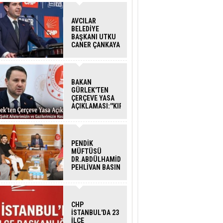
AVCILAR
BELEDİYE
BAŞKANI UTKU
CANER ÇANKAYA
HAKKINDA
TAHLİYE KARARI
BAKAN
GÜRLEK'TEN
ÇERÇEVE YASA
AÇIKLAMASI:''KIRMIZI
ÇİZGİMİZ ŞEHİT
AİLELERİ VE
GAZİLERİMİZİN
HASSASİYETİDİR''
PENDİK
MÜFTÜSÜ
DR.ABDÜLHAMİD
PEHLİVAN BASIN
MENSUPLARINI
AĞIRLADI
CHP
İSTANBUL'DA 23
İLÇE