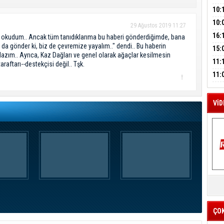
A
SUÇ
ÇOC
10:
BAŞ
10:
29 Ağustos 2019 11:27
AĞB
M
OTO
16:
e okudum.. Ancak tüm tanıdıklarıma bu haberi gönderdiğimde, bana
A
HAY
ı da gönder ki, biz de çevremize yayalım.." dendi.. Bu haberin
'TE
15:
 lazım.. Ayrıca, Kaz Dağları ve genel olarak ağaçlar kesilmesin
İMZ
ÇOC
11:
raftarı--destekçisi değil.. Tşk.
BAŞ
11:
SİN
VİD
K
Y
İZ
ÇO