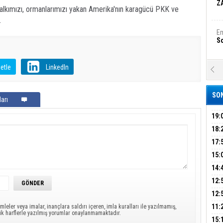
Z
halkımızı, ormanlarımızı yakan Amerika'nın karagücü PKK ve
.
Em
S
etle
LinkedIn
A
Ka
Şi
SON
arı
Şi
B
19:
PEH
18:
ÇAN
17:
Ha
Bi
KIR
15:
AĞI
İÇİ
14:
AÇI
12:
Ez
S
VE 
BAŞ
12:
GAZ
11:
mleler veya imalar, inançlara saldırı içeren, imla kuralları ile yazılmamış,
ük harflerle yazılmış yorumlar onaylanmamaktadır.
ARK
GEL
B
15: