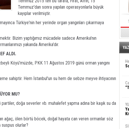
Temmuz 2015 ten bu tarafa, Fırat, Afrin, 15
Temmuz'dan sonra yapılan operasyonlarla büyük
kayıplar verilmiştir.
mayınca Türkiye'nin her yerinde organ yangınları çıkarmaya
mektir. Bizim yaptığımız mücadele sadece Amerika'nın
rmanlarımızı yakanda Amerika'dır.
E
YA
EF ALDI.
He
öçbeyli Köyü'müzde, PKK 11 Ağustos 2019 günü orman yangını
So
neme sahiptir. Hem İstanbul'un su hem de sebze meyve ihtiyacının
Ca
“T
MÜYOR MU?
 partiler, doğa severler vb. muhalefet yapma adına bir kaşık su da
Y
Ya
Ki
nan ağaç, ölen börtü böcek, doğal hayata can veren ormanlar söz
 suspus olurlar?
S