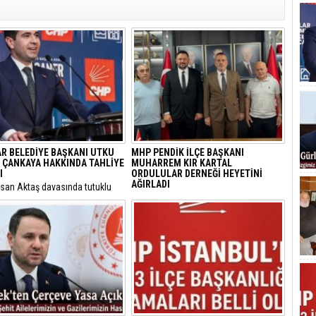
AR BELEDİYE BAŞKANI UTKU
MHP PENDİK İLÇE BAŞKANI
 ÇANKAYA HAKKINDA TAHLİYE
MUHARREM KIR KARTAL
I
ORDULULAR DERNEĞİ HEYETİNİ
AĞIRLADI
hsan Aktaş davasında tutuklu
nan Avcılar Belediye Başkanı
​Milliyetçi Hareket Partisi (MHP) Pendik
aner Çaykara ile Seyhan
İlçe Başkanlığı, bölgedeki sivil toplum
esi Temizlik İşleri Müdürü
kuruluşlarıyla temaslarını sürdürüyor.
enger için tahliye kararı çıktı.