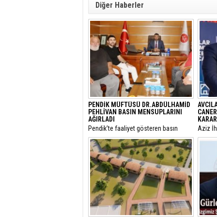
Diğer Haberler
PENDİK MÜFTÜSÜ DR.ABDÜLHAMİD
AVCIL
PEHLİVAN BASIN MENSUPLARINI
CANER
AĞIRLADI
KARAR
​Pendik’te faaliyet gösteren basın
​Aziz İ
mensupları, Pendik İlçe Müftülüğü
yargıla
görevine başlayan Dr. Abdulhamid
Utku C
Pehlivan’ı makamında ziyaret ederek
Belediy
yeni görevi için tebriklerini iletti.
Özcan Z