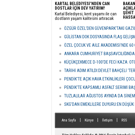
KARTAL BELEDİYESİ’NDEN CAN
BAKAN
DOSTLAR İÇİN DEV YATIRIM!
AÇIKLA
ŞEHİT 
Kartal Belediyesi, kent yaşamı ile can
HASSAS
dostların yaşam kalitesini artıracak
vizyoner projelerine bir yenisini ekliyor.
Adalet
sunulan
ÖZGÜR ÖZEL'DEN GÜVENPARK'TAKİ GAZİL
detayla
Türkiye
GÜLİSTAN DOK DOSYASINDA FLAŞ GELİŞ
politik
ÖZEL ÇOCUK VE AİLE AKADEMİSİ'NDE 60
ANKARA CUMHURİYET BAŞSAVCILIĞINDAN
KÜÇÜKÇEKMECE D-100'DE FECİ KAZA: OTO
TARİHİ ADIM ATILDI:DEVLET BAHÇELİ 'T
PENDİK'TE AÇIK HAVA ETKİNLİKLERİ ÇOC
PENDİK'TE KAPSAMLI ASFALT SERİMİ BA
TUZLALILAR AĞUSTOS AYINDA DA SİNE
SKG'DAN EMEKLİLERE DUYURU:EN DÜŞÜK 
|
|
|
Ana Sayfa
Künye
İletişim
RSS