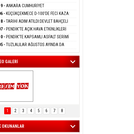
DANMAK
LAMASIYLA TUTUTKLANDI
UĞA HİZMET VERİLDİ
19 -
ANKARA CUMHURİYET
SAVCILIĞINDAN ÖZGÜR ÖZEL VE VELİ
06 -
KÜÇÜKÇEKMECE D-100'DE FECİ KAZA:
ABA HAKKINDA FEZLEKE
eltem Kaynas
MOBİL İETT OTOBÜSÜNE ÇARPTI 3 KİŞİ
18 -
TARİHİ ADIM ATILDI:DEVLET BAHÇELİ
FFETMEYECEĞİM!
ATINI KAYBETTİ
RÖRSÜZ TÜRKİYE' ÇERÇEVE YASA TEKLİFİNİ
07 -
PENDİK'TE AÇIK HAVA ETKİNLİKLERİ
ALADI
UK SİNEMASIYLA BAŞLADI
10 -
PENDİK'TE KAPSAMLI ASFALT SERİMİ
LADI
05 -
TUZLALILAR AĞUSTOS AYINDA DA
EMAYA DOYACAK
EO GALERİ
ARTAL ENGELSİZ 
AŞAM FESTİVALİ 
1
2
3
4
5
6
7
8
KONSERİ 
LEYİCİLERİ MEST 
ETTİ
K OKUNANLAR