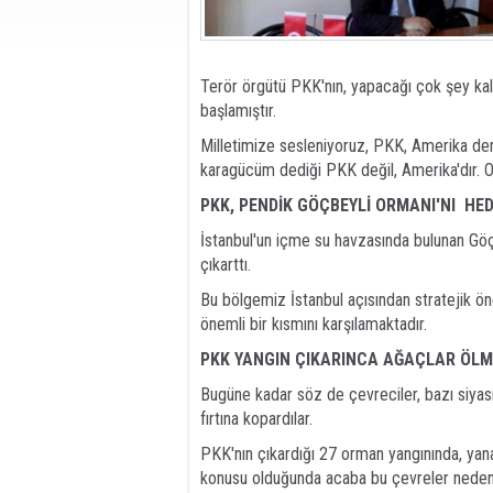
Terör örgütü PKK'nın, yapacağı çok şey kal
başlamıştır.
Milletimize sesleniyoruz, PKK, Amerika de
karagücüm dediği PKK değil, Amerika'dır. O
PKK, PENDİK GÖÇBEYLİ ORMANI'NI HED
İstanbul'un içme su havzasında bulunan G
çıkarttı.
Bu bölgemiz İstanbul açısından stratejik ö
önemli bir kısmını karşılamaktadır.
PKK YANGIN ÇIKARINCA AĞAÇLAR ÖL
Bugüne kadar söz de çevreciler, bazı siyasi
fırtına kopardılar.
PKK'nın çıkardığı 27 orman yangınında, ya
konusu olduğunda acaba bu çevreler neden