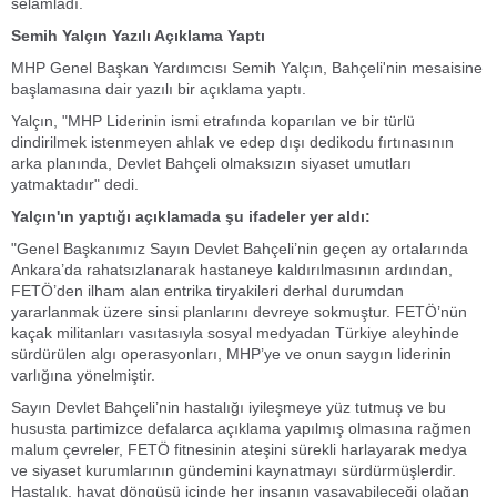
selamladı.
Semih Yalçın Yazılı Açıklama Yaptı
MHP Genel Başkan Yardımcısı Semih Yalçın, Bahçeli'nin mesaisine
başlamasına dair yazılı bir açıklama yaptı.
Yalçın, "MHP Liderinin ismi etrafında koparılan ve bir türlü
dindirilmek istenmeyen ahlak ve edep dışı dedikodu fırtınasının
arka planında, Devlet Bahçeli olmaksızın siyaset umutları
yatmaktadır" dedi.
Yalçın'ın yaptığı açıklamada şu ifadeler yer aldı:
"Genel Başkanımız Sayın Devlet Bahçeli’nin geçen ay ortalarında
Ankara’da rahatsızlanarak hastaneye kaldırılmasının ardından,
FETÖ’den ilham alan entrika tiryakileri derhal durumdan
yararlanmak üzere sinsi planlarını devreye sokmuştur. FETÖ’nün
kaçak militanları vasıtasıyla sosyal medyadan Türkiye aleyhinde
sürdürülen algı operasyonları, MHP’ye ve onun saygın liderinin
varlığına yönelmiştir.
Sayın Devlet Bahçeli’nin hastalığı iyileşmeye yüz tutmuş ve bu
hususta partimizce defalarca açıklama yapılmış olmasına rağmen
malum çevreler, FETÖ fitnesinin ateşini sürekli harlayarak medya
ve siyaset kurumlarının gündemini kaynatmayı sürdürmüşlerdir.
Hastalık, hayat döngüsü içinde her insanın yaşayabileceği olağan