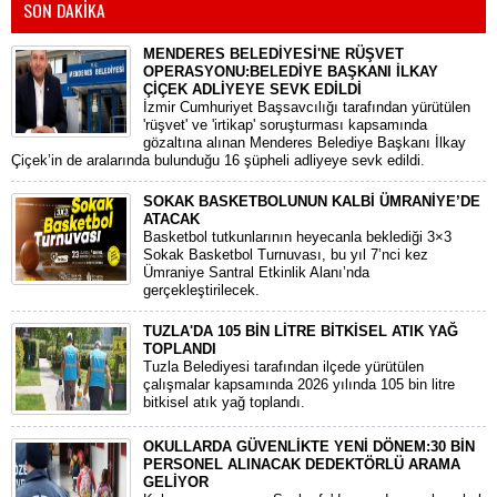
SON DAKİKA
MENDERES BELEDİYESİ'NE RÜŞVET
OPERASYONU:BELEDİYE BAŞKANI İLKAY
ÇİÇEK ADLİYEYE SEVK EDİLDİ
​İzmir Cumhuriyet Başsavcılığı tarafından yürütülen
'rüşvet' ve 'irtikap' soruşturması kapsamında
gözaltına alınan Menderes Belediye Başkanı İlkay
Çiçek’in de aralarında bulunduğu 16 şüpheli adliyeye sevk edildi.
SOKAK BASKETBOLUNUN KALBİ ÜMRANİYE’DE
ATACAK
Basketbol tutkunlarının heyecanla beklediği 3×3
Sokak Basketbol Turnuvası, bu yıl 7’nci kez
Ümraniye Santral Etkinlik Alanı’nda
gerçekleştirilecek.
TUZLA'DA 105 BİN LİTRE BİTKİSEL ATIK YAĞ
TOPLANDI
Tuzla Belediyesi tarafından ilçede yürütülen
çalışmalar kapsamında 2026 yılında 105 bin litre
bitkisel atık yağ toplandı.
OKULLARDA GÜVENLİKTE YENİ DÖNEM:30 BİN
PERSONEL ALINACAK DEDEKTÖRLÜ ARAMA
GELİYOR