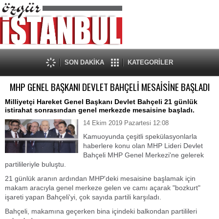
SON DAKİKA
KATEGORİLER
MHP GENEL BAŞKANI DEVLET BAHÇELİ MESAİSİNE BAŞLADI
Milliyetçi Hareket Genel Başkanı Devlet Bahçeli 21 günlük
istirahat sonrasından genel merkezde mesaisine başladı.
14 Ekim 2019 Pazartesi 12:08
Kamuoyunda çeşitli spekülasyonlarla
haberlere konu olan MHP Lideri Devlet
Bahçeli MHP Genel Merkezi'ne gelerek
partilileriyle buluştu.
21 günlük aranın ardından MHP'deki mesaisine başlamak için
makam aracıyla genel merkeze gelen ve camı açarak "bozkurt"
işareti yapan Bahçeli'yi, çok sayıda partili karşıladı.
Bahçeli, makamına geçerken bina içindeki balkondan partilileri