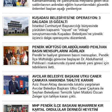
​Kahramanmaraş ve Şanlıurfa'da meydana gelen okul
saldırılarının ardından eğitim kurumlarındaki güvenlik
önlemleri baştan aşağı yenileniyor.
KUŞADASI BELEDİYESİ'NE OPERASYON: 3
DALGADA 15 GÖZALTI
​İstanbul Cumhuriyet Başsavcılığı bünyesinde
yürütülen kapsamlı "rüşvet" ve "irtikap"
soruşturmasında Kuşadası Belediyesi’ne yönelik
üçüncü dalga operasyonu düzenlendi.
PENDİK MÜFTÜSÜ DR.ABDÜLHAMİD PEHLİVAN
BASIN MENSUPLARINI AĞIRLADI
​Pendik’te faaliyet gösteren basın mensupları, Pendik
İlçe Müftülüğü görevine başlayan Dr. Abdulhamid
Pehlivan’ı makamında ziyaret ederek yeni görevi için
tebriklerini iletti.
AVCILAR BELEDİYE BAŞKANI UTKU CANER
ÇANKAYA HAKKINDA TAHLİYE KARARI
​Aziz İhsan Aktaş davasında tutuklu yargılanan
Avcılar Belediye Başkanı Utku Caner Çaykara ile
Seyhan Belediyesi Temizlik İşleri Müdürü Özcan
Zenger için tahliye kararı çıktı.
MHP PENDİK İLÇE BAŞKANI MUHARREM KIR
KARTAL ORDULULAR DERNEĞİ HEYETİNİ