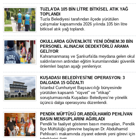
TUZLA'DA 105 BİN LİTRE BİTKİSEL ATIK YAĞ
TOPLANDI
Tuzla Belediyesi tarafından ilçede yürütülen
çalışmalar kapsamında 2026 yılında 105 bin litre
bitkisel atık yağ toplandı.
OKULLARDA GÜVENLİKTE YENİ DÖNEM:30 BİN
PERSONEL ALINACAK DEDEKTÖRLÜ ARAMA
GELİYOR
​Kahramanmaraş ve Şanlıurfa'da meydana gelen okul
saldırılarının ardından eğitim kurumlarındaki güvenlik
önlemleri baştan aşağı yenileniyor.
KUŞADASI BELEDİYESİ'NE OPERASYON: 3
DALGADA 15 GÖZALTI
​İstanbul Cumhuriyet Başsavcılığı bünyesinde
yürütülen kapsamlı "rüşvet" ve "irtikap"
soruşturmasında Kuşadası Belediyesi’ne yönelik
üçüncü dalga operasyonu düzenlendi.
PENDİK MÜFTÜSÜ DR.ABDÜLHAMİD PEHLİVAN
BASIN MENSUPLARINI AĞIRLADI
​Pendik’te faaliyet gösteren basın mensupları, Pendik
İlçe Müftülüğü görevine başlayan Dr. Abdulhamid
Pehlivan’ı makamında ziyaret ederek yeni görevi için
tebriklerini iletti.