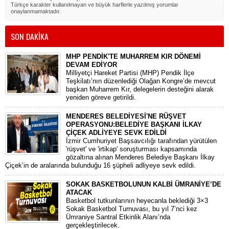
Türkçe karakter kullanılmayan ve büyük harflerle yazılmış yorumlar
onaylanmamaktadır.
SON DAKİKA
MHP PENDİK'TE MUHARREM KIR DÖNEMİ
DEVAM EDİYOR
​Milliyetçi Hareket Partisi (MHP) Pendik İlçe
Teşkilatı’nın düzenlediği Olağan Kongre’de mevcut
başkan Muharrem Kır, delegelerin desteğini alarak
yeniden göreve getirildi.
MENDERES BELEDİYESİ'NE RÜŞVET
OPERASYONU:BELEDİYE BAŞKANI İLKAY
ÇİÇEK ADLİYEYE SEVK EDİLDİ
​İzmir Cumhuriyet Başsavcılığı tarafından yürütülen
'rüşvet' ve 'irtikap' soruşturması kapsamında
gözaltına alınan Menderes Belediye Başkanı İlkay
Çiçek’in de aralarında bulunduğu 16 şüpheli adliyeye sevk edildi.
SOKAK BASKETBOLUNUN KALBİ ÜMRANİYE’DE
ATACAK
Basketbol tutkunlarının heyecanla beklediği 3×3
Sokak Basketbol Turnuvası, bu yıl 7’nci kez
Ümraniye Santral Etkinlik Alanı’nda
gerçekleştirilecek.