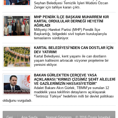
Seyhan Belediyesi Temizlik İşleri Müdürü Özcan
Zenger için tahliye kararı çıktı.
MHP PENDİK İLÇE BAŞKANI MUHARREM KIR
KARTAL ORDULULAR DERNEĞİ HEYETİNİ
AĞIRLADI
​Milliyetçi Hareket Partisi (MHP) Pendik İlçe
Başkanlığı, bölgedeki sivil toplum kuruluşlarıyla
temaslarını sürdürüyor.
KARTAL BELEDİYESİ’NDEN CAN DOSTLAR İÇİN
DEV YATIRIM!
Kartal Belediyesi, kent yaşamı ile can dostların
yaşam kalitesini artıracak vizyoner projelerine bir
yenisini ekliyor.
BAKAN GÜRLEK'TEN ÇERÇEVE YASA
AÇIKLAMASI:''KIRMIZI ÇİZGİMİZ ŞEHİT AİLELERİ
VE GAZİLERİMİZİN HASSASİYETİDİR''
Adalet Bakanı Akın Gürlek, TBMM’ye sunulan 12
maddelik yasa teklifinin detaylarını açıklayarak
"Terörsüz Türkiye" hedefinin milli bir devlet politikası
olduğunu vurguladı.
Geri
Ana Sayfa
Normal Görünüm
© 2016 Özgür İstanbul