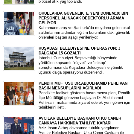
bitkisel atık yağ toplandı.
OKULLARDA GÜVENLİKTE YENİ DÖNEM:30 BİN
PERSONEL ALINACAK DEDEKTÖRLÜ ARAMA
GELİYOR
​Kahramanmaraş ve Şanlıurfa'da meydana gelen okul
saldırılarının ardından eğitim kurumlarındaki güvenlik
önlemleri baştan aşağı yenileniyor.
KUŞADASI BELEDİYESİ'NE OPERASYON: 3
DALGADA 15 GÖZALTI
​İstanbul Cumhuriyet Başsavcılığı bünyesinde
yürütülen kapsamlı "rüşvet" ve "irtikap"
soruşturmasında Kuşadası Belediyesi’ne yönelik
üçüncü dalga operasyonu düzenlendi.
PENDİK MÜFTÜSÜ DR.ABDÜLHAMİD PEHLİVAN
BASIN MENSUPLARINI AĞIRLADI
​Pendik’te faaliyet gösteren basın mensupları, Pendik
İlçe Müftülüğü görevine başlayan Dr. Abdulhamid
Pehlivan’ı makamında ziyaret ederek yeni görevi için
tebriklerini iletti.
AVCILAR BELEDİYE BAŞKANI UTKU CANER
ÇANKAYA HAKKINDA TAHLİYE KARARI
​Aziz İhsan Aktaş davasında tutuklu yargılanan
Avcılar Belediye Başkanı Utku Caner Çaykara ile