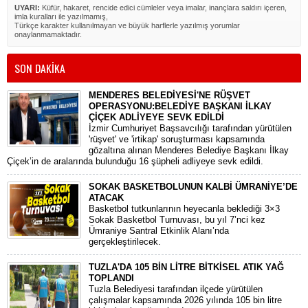
UYARI:
Küfür, hakaret, rencide edici cümleler veya imalar, inançlara saldırı içeren,
imla kuralları ile yazılmamış,
Türkçe karakter kullanılmayan ve büyük harflerle yazılmış yorumlar
onaylanmamaktadır.
SON DAKİKA
MENDERES BELEDİYESİ'NE RÜŞVET
OPERASYONU:BELEDİYE BAŞKANI İLKAY
ÇİÇEK ADLİYEYE SEVK EDİLDİ
​İzmir Cumhuriyet Başsavcılığı tarafından yürütülen
'rüşvet' ve 'irtikap' soruşturması kapsamında
gözaltına alınan Menderes Belediye Başkanı İlkay
Çiçek’in de aralarında bulunduğu 16 şüpheli adliyeye sevk edildi.
SOKAK BASKETBOLUNUN KALBİ ÜMRANİYE’DE
ATACAK
Basketbol tutkunlarının heyecanla beklediği 3×3
Sokak Basketbol Turnuvası, bu yıl 7’nci kez
Ümraniye Santral Etkinlik Alanı’nda
gerçekleştirilecek.
TUZLA'DA 105 BİN LİTRE BİTKİSEL ATIK YAĞ
TOPLANDI
Tuzla Belediyesi tarafından ilçede yürütülen
çalışmalar kapsamında 2026 yılında 105 bin litre