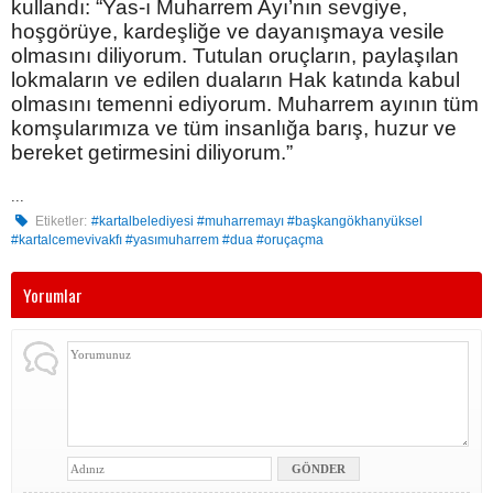
kullandı: “Yas-ı Muharrem Ayı’nın sevgiye,
hoşgörüye, kardeşliğe ve dayanışmaya vesile
olmasını diliyorum. Tutulan oruçların, paylaşılan
lokmaların ve edilen duaların Hak katında kabul
olmasını temenni ediyorum. Muharrem ayının tüm
komşularımıza ve tüm insanlığa barış, huzur ve
bereket getirmesini diliyorum.”
...
Etiketler:
#kartalbelediyesi #muharremayı #başkangökhanyüksel
#kartalcemevivakfı #yasımuharrem #dua #oruçaçma
Yorumlar