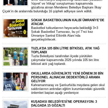
'rüşvet' ve 'irtikap' soruşturması kapsamında
gözaltına alınan Menderes Belediye Başkanı İlkay
Çiçek’in de aralarında bulunduğu 16 şüpheli adliyeye sevk edildi.
SOKAK BASKETBOLUNUN KALBİ ÜMRANİYE’DE
ATACAK
Basketbol tutkunlarının heyecanla beklediği 3×3
Sokak Basketbol Turnuvası, bu yıl 7’nci kez
Ümraniye Santral Etkinlik Alanı’nda
gerçekleştirilecek.
TUZLA'DA 105 BİN LİTRE BİTKİSEL ATIK YAĞ
TOPLANDI
Tuzla Belediyesi tarafından ilçede yürütülen
çalışmalar kapsamında 2026 yılında 105 bin litre
bitkisel atık yağ toplandı.
OKULLARDA GÜVENLİKTE YENİ DÖNEM:30 BİN
PERSONEL ALINACAK DEDEKTÖRLÜ ARAMA
GELİYOR
​Kahramanmaraş ve Şanlıurfa'da meydana gelen okul
saldırılarının ardından eğitim kurumlarındaki güvenlik
önlemleri baştan aşağı yenileniyor.
KUŞADASI BELEDİYESİ'NE OPERASYON: 3
DALGADA 15 GÖZALTI