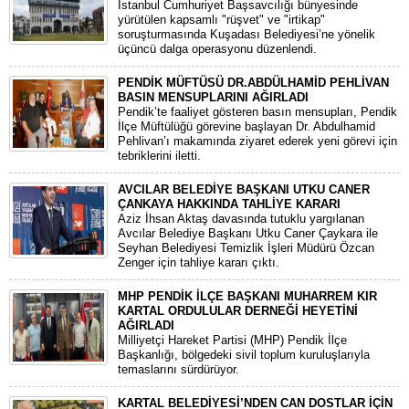
​İstanbul Cumhuriyet Başsavcılığı bünyesinde
yürütülen kapsamlı "rüşvet" ve "irtikap"
soruşturmasında Kuşadası Belediyesi’ne yönelik
üçüncü dalga operasyonu düzenlendi.
PENDİK MÜFTÜSÜ DR.ABDÜLHAMİD PEHLİVAN
BASIN MENSUPLARINI AĞIRLADI
​Pendik’te faaliyet gösteren basın mensupları, Pendik
İlçe Müftülüğü görevine başlayan Dr. Abdulhamid
Pehlivan’ı makamında ziyaret ederek yeni görevi için
tebriklerini iletti.
AVCILAR BELEDİYE BAŞKANI UTKU CANER
ÇANKAYA HAKKINDA TAHLİYE KARARI
​Aziz İhsan Aktaş davasında tutuklu yargılanan
Avcılar Belediye Başkanı Utku Caner Çaykara ile
Seyhan Belediyesi Temizlik İşleri Müdürü Özcan
Zenger için tahliye kararı çıktı.
MHP PENDİK İLÇE BAŞKANI MUHARREM KIR
KARTAL ORDULULAR DERNEĞİ HEYETİNİ
AĞIRLADI
​Milliyetçi Hareket Partisi (MHP) Pendik İlçe
Başkanlığı, bölgedeki sivil toplum kuruluşlarıyla
temaslarını sürdürüyor.
KARTAL BELEDİYESİ’NDEN CAN DOSTLAR İÇİN