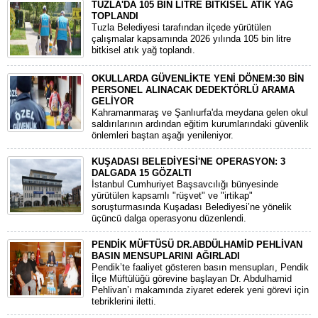
TUZLA'DA 105 BİN LİTRE BİTKİSEL ATIK YAĞ
TOPLANDI
Tuzla Belediyesi tarafından ilçede yürütülen
çalışmalar kapsamında 2026 yılında 105 bin litre
bitkisel atık yağ toplandı.
OKULLARDA GÜVENLİKTE YENİ DÖNEM:30 BİN
PERSONEL ALINACAK DEDEKTÖRLÜ ARAMA
GELİYOR
​Kahramanmaraş ve Şanlıurfa'da meydana gelen okul
saldırılarının ardından eğitim kurumlarındaki güvenlik
önlemleri baştan aşağı yenileniyor.
KUŞADASI BELEDİYESİ'NE OPERASYON: 3
DALGADA 15 GÖZALTI
​İstanbul Cumhuriyet Başsavcılığı bünyesinde
yürütülen kapsamlı "rüşvet" ve "irtikap"
soruşturmasında Kuşadası Belediyesi’ne yönelik
üçüncü dalga operasyonu düzenlendi.
PENDİK MÜFTÜSÜ DR.ABDÜLHAMİD PEHLİVAN
BASIN MENSUPLARINI AĞIRLADI
​Pendik’te faaliyet gösteren basın mensupları, Pendik
İlçe Müftülüğü görevine başlayan Dr. Abdulhamid
Pehlivan’ı makamında ziyaret ederek yeni görevi için
tebriklerini iletti.