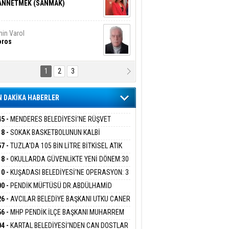
ANNETMEK (SANMAK)
in Varol
oros
1
2
3
NALİZ/ ODABAŞ
ranlık DNA Kuşaklararası
ddetin Biyolojik Faturası
 DAKİKA HABERLER
yar Adıyaman
en Bu Sahaya Sığmazam
45 -
MENDERES BELEDİYESİ'NE RÜŞVET
RASYONU:BELEDİYE BAŞKANI İLKAY ÇİÇEK
18 -
SOKAK BASKETBOLUNUN KALBİ
İYEYE SEVK EDİLDİ
ANİYE’DE ATACAK
57 -
TUZLA'DA 105 BİN LİTRE BİTKİSEL ATIK
san Ali Çölük
r Satırın İçindeki İnsan
 TOPLANDI
18 -
OKULLARDA GÜVENLİKTE YENİ DÖNEM:30
 PERSONEL ALINACAK DEDEKTÖRLÜ ARAMA
10 -
KUŞADASI BELEDİYESİ'NE OPERASYON: 3
İYOR
GADA 15 GÖZALTI
00 -
PENDİK MÜFTÜSÜ DR.ABDÜLHAMİD
gi Kılıç
İVAS: ATEŞE ATILAN VİCDAN
LİVAN BASIN MENSUPLARINI AĞIRLADI
26 -
AVCILAR BELEDİYE BAŞKANI UTKU CANER
KAYA HAKKINDA TAHLİYE KARARI
56 -
MHP PENDİK İLÇE BAŞKANI MUHARREM
 KARTAL ORDULULAR DERNEĞİ HEYETİNİ
ARIŞ BAŞARSLAN
04 -
KARTAL BELEDİYESİ’NDEN CAN DOSTLAR