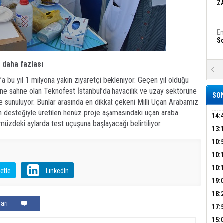
Z
Em
S
e daha fazlası
A
Ka
a bu yıl 1 milyona yakın ziyaretçi bekleniyor. Geçen yıl olduğu
Şi
erine sahne olan Teknofest İstanbul’da havacılık ve uzay sektörüne
SON
ere sunuluyor. Bunlar arasında en dikkat çekeni Milli Uçan Arabamız
Şi
n desteğiyle üretilen henüz proje aşamasındaki uçan araba
B
14:
ümüzdeki aylarda test uçuşuna başlayacağı belirtiliyor.
OPE
13:
ADL
ÜMR
10:
Ha
Bi
YAĞ
10:
BİN
10:
etle
LinkedIn
GEL
DAL
19:
Ez
S
PEH
18:
arı
ÇAN
17:
KIR
B
15: