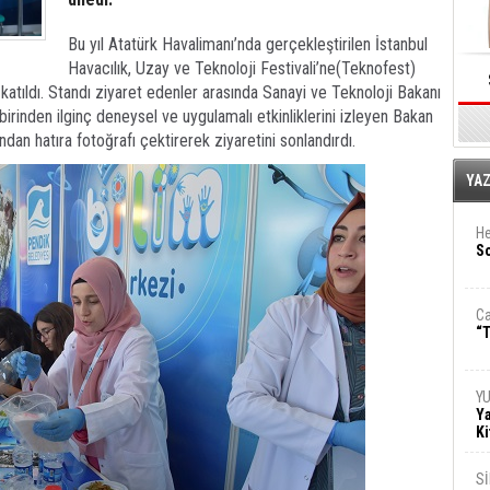
Bu yıl Atatürk Havalimanı’nda gerçekleştirilen İstanbul
Havacılık, Uzay ve Teknoloji Festivali’ne(Teknofest)
katıldı. Standı ziyaret edenler arasında Sanayi ve Teknoloji Bakanı
birinden ilginç deneysel ve uygulamalı etkinliklerini izleyen Bakan
dından hatıra fotoğrafı çektirerek ziyaretini sonlandırdı.
E
YA
He
So
Ca
“T
Y
Ya
Ki
S