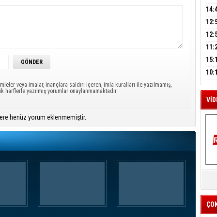
A
AĞI
İÇİ
14:
AÇI
12:
VE 
M
BAŞ
12:
A
GAZ
11:
ARK
GEL
15:
SUÇ
ÇOC
10:
BAŞ
mleler veya imalar, inançlara saldırı içeren, imla kuralları ile yazılmamış,
ük harflerle yazılmış yorumlar onaylanmamaktadır.
AĞB
VİD
ere henüz yorum eklenmemiştir.
K
Y
İZ
ÇO