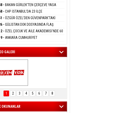
DANMAK
RLADI
N DEV YATIRIM!
48 -
BAKAN GÜRLEK'TEN ÇERÇEVE YASA
KLAMASI:''KIRMIZI ÇİZGİMİZ ŞEHİT AİLELERİ
58 -
CHP İSTANBUL'DA 23 İLÇE
GAZİLERİMİZİN HASSASİYETİDİR''
eltem Kaynas
KANLIĞI'NDA ATAMALAR GERÇEKLEŞTİ
51 -
ÖZGÜR ÖZEL'DEN GÜVENPARK'TAKİ
FFETMEYECEĞİM!
İLERE DESTEK:''SONUÇ ALANA KADAR
26 -
GÜLİSTAN DOK DOSYASINDA FLAŞ
ANIZDAYIZ''
İŞME: 2 DALGIÇ DELİL KARARTMA
12 -
ÖZEL ÇOCUK VE AİLE AKADEMİSİ'NDE 60
LAMASIYLA TUTUTKLANDI
UĞA HİZMET VERİLDİ
19 -
ANKARA CUMHURİYET
SAVCILIĞINDAN ÖZGÜR ÖZEL VE VELİ
ABA HAKKINDA FEZLEKE
EO GALERİ
ARTAL ENGELSİZ 
AŞAM FESTİVALİ 
1
2
3
4
5
6
7
8
KONSERİ 
LEYİCİLERİ MEST 
ETTİ
K OKUNANLAR