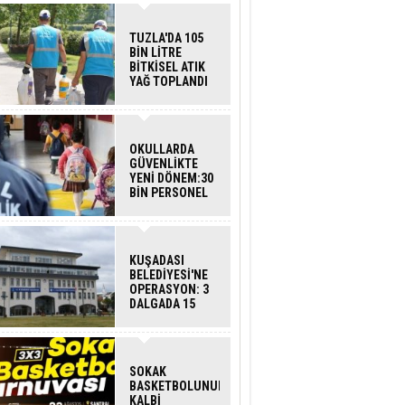
TUZLA'DA 105
BİN LİTRE
BİTKİSEL ATIK
YAĞ TOPLANDI
OKULLARDA
GÜVENLİKTE
YENİ DÖNEM:30
BİN PERSONEL
ALINACAK
DEDEKTÖRLÜ
ARAMA GELİYOR
KUŞADASI
BELEDİYESİ'NE
OPERASYON: 3
DALGADA 15
GÖZALTI
SOKAK
BASKETBOLUNUN
KALBİ