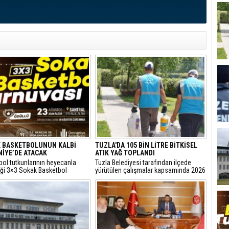
 BASKETBOLUNUN KALBİ
TUZLA'DA 105 BİN LİTRE BİTKİSEL
İYE’DE ATACAK
ATIK YAĞ TOPLANDI
bol tutkunlarının heyecanla
Tuzla Belediyesi tarafından ilçede
iği 3×3 Sokak Basketbol
yürütülen çalışmalar kapsamında 2026
sı, bu yıl 7’nci kez Ümraniye
yılında 105 bin litre bitkisel atık yağ
 Etkinlik Alanı’nda
toplandı.
eştirilecek.