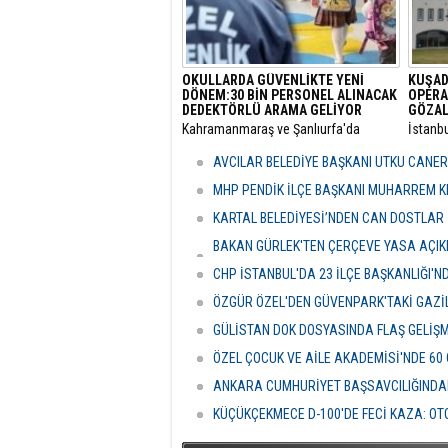
OKULLARDA GÜVENLİKTE YENİ
KUŞAD
DÖNEM:30 BİN PERSONEL ALINACAK
OPERA
DEDEKTÖRLÜ ARAMA GELİYOR
GÖZAL
​Kahramanmaraş ve Şanlıurfa'da
​İstanb
meydana gelen okul saldırılarının
bünyes
ardından eğitim kurumlarındaki
"rüşvet
AVCILAR BELEDİYE BAŞKANI UTKU CANE
güvenlik önlemleri baştan aşağı
Kuşada
yenileniyor.
dalga 
MHP PENDİK İLÇE BAŞKANI MUHARREM KI
KARTAL BELEDİYESİ’NDEN CAN DOSTLAR İ
BAKAN GÜRLEK'TEN ÇERÇEVE YASA AÇIKLA
HASSASİYETİDİR''
CHP İSTANBUL'DA 23 İLÇE BAŞKANLIĞI'
ÖZGÜR ÖZEL'DEN GÜVENPARK'TAKİ GAZİL
GÜLİSTAN DOK DOSYASINDA FLAŞ GELİŞ
ÖZEL ÇOCUK VE AİLE AKADEMİSİ'NDE 60
ANKARA CUMHURİYET BAŞSAVCILIĞINDAN
KÜÇÜKÇEKMECE D-100'DE FECİ KAZA: OTO