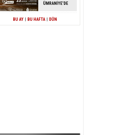
ÜMRANİYE’DE
ATACAK
BU AY
|
BU HAFTA
|
DÜN