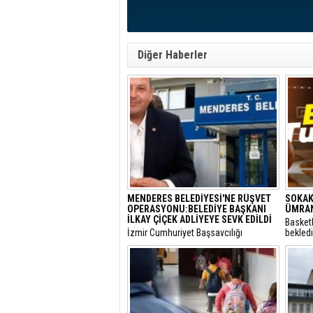
Diğer Haberler
MENDERES BELEDİYESİ'NE RÜŞVET
SOKAK
OPERASYONU:BELEDİYE BAŞKANI
ÜMRAN
İLKAY ÇİÇEK ADLİYEYE SEVK EDİLDİ
Basket
​İzmir Cumhuriyet Başsavcılığı
bekled
tarafından yürütülen 'rüşvet' ve 'irtikap'
Turnuva
soruşturması kapsamında gözaltına
Santral
alınan Menderes Belediye Başkanı İlkay
gerçekl
Çiçek’in de aralarında bulunduğu 16
şüpheli adliyeye sevk edildi.