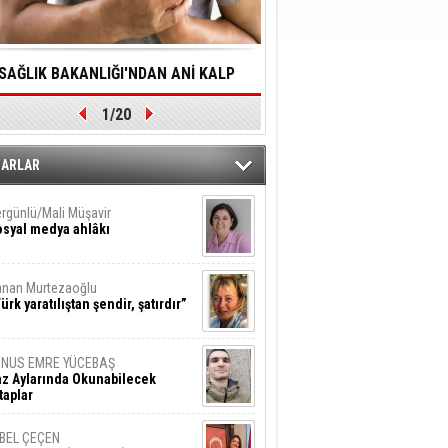
SAĞLIK BAKANLIĞI'NDAN ANİ KALP
YALNIZLIK YAŞLI BİREY
1/20
DURMALARINA HIZLI MÜDAHALE
SORUNLARA NEDEN OL
DİLMESİNE YÖNELİK ÖNLENMESİ İÇİN
ZARLAR
ÖNEMLİ ADIM
rgünlü/Mali Müşavir
syal medya ahlâkı
nan Murtezaoğlu
ürk yaratılıştan şendir, şatırdır”
UNUS EMRE YÜCEBAŞ
z Aylarında Okunabilecek
taplar
İBEL ÇEÇEN