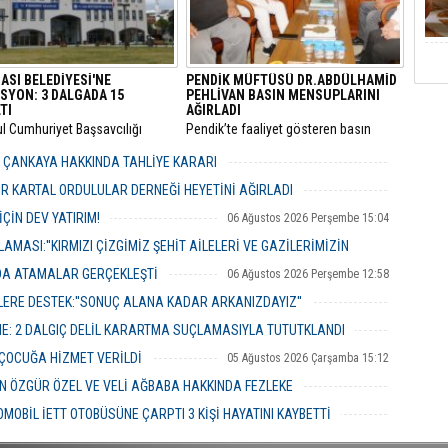
ASI BELEDİYESİ'NE
PENDİK MÜFTÜSÜ DR.ABDÜLHAMİD
SYON: 3 DALGADA 15
PEHLİVAN BASIN MENSUPLARINI
TI
AĞIRLADI
ul Cumhuriyet Başsavcılığı
​Pendik’te faaliyet gösteren basın
inde yürütülen kapsamlı
mensupları, Pendik İlçe Müftülüğü
" ve "irtikap" soruşturmasında
görevine başlayan Dr. Abdulhamid
R ÇANKAYA HAKKINDA TAHLİYE KARARI
sı Belediyesi’ne yönelik üçüncü
Pehlivan’ı makamında ziyaret ederek
06 Ağustos 2026 Perşembe 18:26
operasyonu düzenlendi.
yeni görevi için tebriklerini iletti.
R KARTAL ORDULULAR DERNEĞİ HEYETİNİ AĞIRLADI
06 Ağustos 2026 Perşembe 17:56
ÇİN DEV YATIRIM!
06 Ağustos 2026 Perşembe 15:04
MASI:''KIRMIZI ÇİZGİMİZ ŞEHİT AİLELERİ VE GAZİLERİMİZİN
NDA ATAMALAR GERÇEKLEŞTİ
06 Ağustos 2026 Perşembe 12:58
06 Ağustos 2026 Perşembe 14:48
ERE DESTEK:''SONUÇ ALANA KADAR ARKANIZDAYIZ''
06 Ağustos 2026 Perşembe 12:51
ME: 2 DALGIÇ DELİL KARARTMA SUÇLAMASIYLA TUTUTKLANDI
06 Ağustos 2026 Perşembe 11:26
 ÇOCUĞA HİZMET VERİLDİ
05 Ağustos 2026 Çarşamba 15:12
 ÖZGÜR ÖZEL VE VELİ AĞBABA HAKKINDA FEZLEKE
05 Ağustos 2026 Çarşamba 10:19
MOBİL İETT OTOBÜSÜNE ÇARPTI 3 KİŞİ HAYATINI KAYBETTİ
05 Ağustos 2026 Çarşamba 10:06