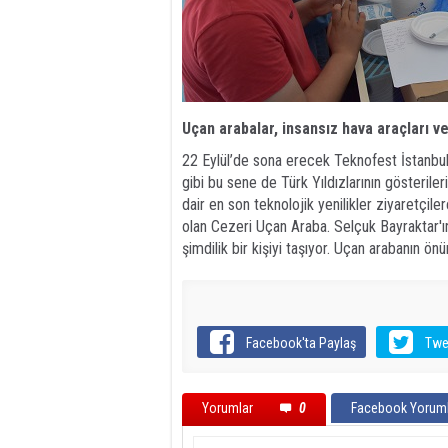
Uçan arabalar, insansız hava araçları v
22 Eylül’de sona erecek Teknofest İstanbul’
gibi bu sene de Türk Yıldızlarının gösteril
dair en son teknolojik yenilikler ziyaretçil
olan Cezeri Uçan Araba. Selçuk Bayraktar'ı
şimdilik bir kişiyi taşıyor. Uçan arabanın ön
Facebook'ta Paylaş
Twe
Yorumlar
0
Facebook Yoruml