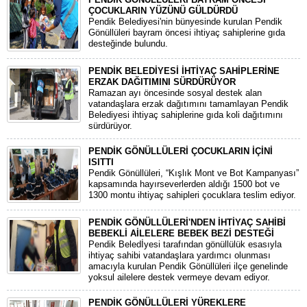
ÇOCUKLARIN YÜZÜNÜ GÜLDÜRDÜ
Pendik Belediyesi'nin bünyesinde kurulan Pendik
Gönüllüleri bayram öncesi ihtiyaç sahiplerine gıda
desteğinde bulundu.
PENDİK BELEDİYESİ İHTİYAÇ SAHİPLERİNE
ERZAK DAĞITIMINI SÜRDÜRÜYOR
Ramazan ayı öncesinde sosyal destek alan
vatandaşlara erzak dağıtımını tamamlayan Pendik
Belediyesi ihtiyaç sahiplerine gıda koli dağıtımını
sürdürüyor.
PENDİK GÖNÜLLÜLERİ ÇOCUKLARIN İÇİNİ
ISITTI
Pendik Gönüllüleri, “Kışlık Mont ve Bot Kampanyası”
kapsamında hayırseverlerden aldığı 1500 bot ve
1300 montu ihtiyaç sahipleri çocuklara teslim ediyor.
PENDİK GÖNÜLLÜLERİ'NDEN İHTİYAÇ SAHİBİ
BEBEKLİ AİLELERE BEBEK BEZİ DESTEĞİ
Pendik Beledİyesi tarafından gönüllülük esasıyla
ihtiyaç sahibi vatandaşlara yardımcı olunması
amacıyla kurulan Pendik Gönüllüleri ilçe genelinde
yoksul ailelere destek vermeye devam ediyor.
PENDİK GÖNÜLLÜLERİ YÜREKLERE