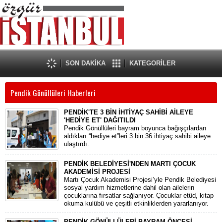
SON DAKİKA
KATEGORİLER
Pendik Gönüllüleri Haberleri
PENDİK'TE 3 BİN İHTİYAÇ SAHİBİ AİLEYE
'HEDİYE ET' DAĞITILDI
Pendik Gönüllüleri bayram boyunca bağışçılardan
aldıkları “hediye et”leri 3 bin 36 ihtiyaç sahibi aileye
ulaştırdı.
PENDİK BELEDİYESİ'NDEN MARTI ÇOCUK
AKADEMİSİ PROJESİ
Martı Çocuk Akademisi Projesi’yle Pendik Belediyesi
sosyal yardım hizmetlerine dahil olan ailelerin
çocuklarına fırsatlar sağlanıyor. Çocuklar etüd, kitap
okuma kulübü ve çeşitli etkinliklerden yararlanıyor.
PENDİK GÖNÜLLÜLERİ BAYRAM ÖNCESİ