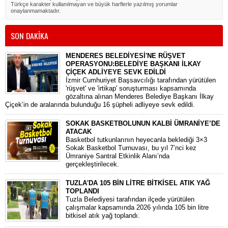
Türkçe karakter kullanılmayan ve büyük harflerle yazılmış yorumlar
onaylanmamaktadır.
SON DAKİKA
MENDERES BELEDİYESİ'NE RÜŞVET
OPERASYONU:BELEDİYE BAŞKANI İLKAY
ÇİÇEK ADLİYEYE SEVK EDİLDİ
​İzmir Cumhuriyet Başsavcılığı tarafından yürütülen
'rüşvet' ve 'irtikap' soruşturması kapsamında
gözaltına alınan Menderes Belediye Başkanı İlkay
Çiçek’in de aralarında bulunduğu 16 şüpheli adliyeye sevk edildi.
SOKAK BASKETBOLUNUN KALBİ ÜMRANİYE’DE
ATACAK
Basketbol tutkunlarının heyecanla beklediği 3×3
Sokak Basketbol Turnuvası, bu yıl 7’nci kez
Ümraniye Santral Etkinlik Alanı’nda
gerçekleştirilecek.
TUZLA'DA 105 BİN LİTRE BİTKİSEL ATIK YAĞ
TOPLANDI
Tuzla Belediyesi tarafından ilçede yürütülen
çalışmalar kapsamında 2026 yılında 105 bin litre
bitkisel atık yağ toplandı.