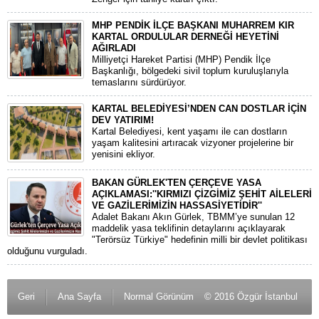
MHP PENDİK İLÇE BAŞKANI MUHARREM KIR
KARTAL ORDULULAR DERNEĞİ HEYETİNİ
AĞIRLADI
​Milliyetçi Hareket Partisi (MHP) Pendik İlçe
Başkanlığı, bölgedeki sivil toplum kuruluşlarıyla
temaslarını sürdürüyor.
KARTAL BELEDİYESİ’NDEN CAN DOSTLAR İÇİN
DEV YATIRIM!
Kartal Belediyesi, kent yaşamı ile can dostların
yaşam kalitesini artıracak vizyoner projelerine bir
yenisini ekliyor.
BAKAN GÜRLEK'TEN ÇERÇEVE YASA
AÇIKLAMASI:''KIRMIZI ÇİZGİMİZ ŞEHİT AİLELERİ
VE GAZİLERİMİZİN HASSASİYETİDİR''
Adalet Bakanı Akın Gürlek, TBMM’ye sunulan 12
maddelik yasa teklifinin detaylarını açıklayarak
"Terörsüz Türkiye" hedefinin milli bir devlet politikası
olduğunu vurguladı.
Geri
Ana Sayfa
Normal Görünüm
© 2016 Özgür İstanbul