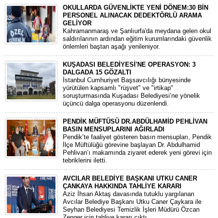
OKULLARDA GÜVENLİKTE YENİ DÖNEM:30 BİN
PERSONEL ALINACAK DEDEKTÖRLÜ ARAMA
GELİYOR
​Kahramanmaraş ve Şanlıurfa'da meydana gelen okul
saldırılarının ardından eğitim kurumlarındaki güvenlik
önlemleri baştan aşağı yenileniyor.
KUŞADASI BELEDİYESİ'NE OPERASYON: 3
DALGADA 15 GÖZALTI
​İstanbul Cumhuriyet Başsavcılığı bünyesinde
yürütülen kapsamlı "rüşvet" ve "irtikap"
soruşturmasında Kuşadası Belediyesi’ne yönelik
üçüncü dalga operasyonu düzenlendi.
PENDİK MÜFTÜSÜ DR.ABDÜLHAMİD PEHLİVAN
BASIN MENSUPLARINI AĞIRLADI
​Pendik’te faaliyet gösteren basın mensupları, Pendik
İlçe Müftülüğü görevine başlayan Dr. Abdulhamid
Pehlivan’ı makamında ziyaret ederek yeni görevi için
tebriklerini iletti.
AVCILAR BELEDİYE BAŞKANI UTKU CANER
ÇANKAYA HAKKINDA TAHLİYE KARARI
​Aziz İhsan Aktaş davasında tutuklu yargılanan
Avcılar Belediye Başkanı Utku Caner Çaykara ile
Seyhan Belediyesi Temizlik İşleri Müdürü Özcan
Zenger için tahliye kararı çıktı.