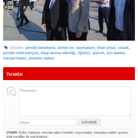
,
,
,
,
,
Etiketler:
pendik belediyesi
ahmet cin
kaymakam
ilhan ünsal
sınavk
,
,
,
,
,
pendik millet bahçesi
kitap okuma etkinliği
öğrenci
güncel
son dakika
,
manşet haber
anadolu yakası
Yorumlar
UYARI:
Küfür, hakaret, rencide edici cümleler veya imalar, inançlara saldırı içeren,
imla kuralları ile yazılmamış,