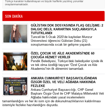
Türkçe karakter kullanılmayan ve büyük harflerle yazılmış yorumlar
onaylanmamaktadır.
SON DAKİKA
GÜLİSTAN DOK DOSYASINDA FLAŞ GELİŞME: 2
DALGIÇ DELİL KARARTMA SUÇLAMASIYLA
TUTUTKLANDI
​Tunceli’de 5 Ocak 2020’de kaybolan Munzur
Üniversitesi öğrencisi Gülistan Doku (21)
soruşturmasında sıcak bir gelişme yaşandı.
ÖZEL ÇOCUK VE AİLE AKADEMİSİ'NDE 60
ÇOCUĞA HİZMET VERİLDİ
Pendik Belediyesi, Türkiye’deki belediyeler içinde ilk
ve tek olma özelliği taşıyan “Özel Çocuk ve Aile
Akademisi”nin ilk dönemini tamamladı.
ANKARA CUMHURİYET BAŞSAVCILIĞINDAN
ÖZGÜR ÖZEL VE VELİ AĞBABA HAKKINDA
FEZLEKE
​Ankara Cumhuriyet Başsavcılığı, CHP Genel
Başkanı Özgür Özel ile CHP Malatya Milletvekili Veli
Ağbaba hakkındaki yasal incelemelerin
tamamlandığını ve her iki isim için de dokunulmazlıklarının kaldırılması
istemiyle fezleke hazırlandığını duyurdu.