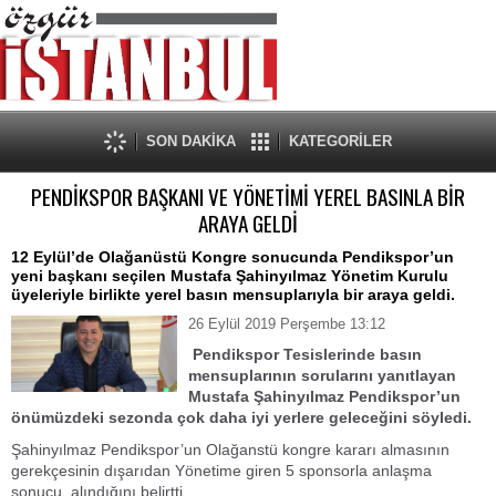
SON DAKİKA
KATEGORİLER
PENDİKSPOR BAŞKANI VE YÖNETİMİ YEREL BASINLA BİR
ARAYA GELDİ
12 Eylül’de Olağanüstü Kongre sonucunda Pendikspor’un
yeni başkanı seçilen Mustafa Şahinyılmaz Yönetim Kurulu
üyeleriyle birlikte yerel basın mensuplarıyla bir araya geldi.
26 Eylül 2019 Perşembe 13:12
Pendikspor Tesislerinde basın
mensuplarının sorularını yanıtlayan
Mustafa Şahinyılmaz Pendikspor’un
önümüzdeki sezonda çok daha iyi yerlere geleceğini söyledi.
Şahinyılmaz Pendikspor’un Olağanstü kongre kararı almasının
gerekçesinin dışarıdan Yönetime giren 5 sponsorla anlaşma
sonucu alındığını belirtti.