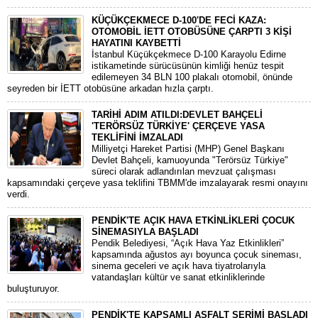
KÜÇÜKÇEKMECE D-100'DE FECİ KAZA:
OTOMOBİL İETT OTOBÜSÜNE ÇARPTI 3 KİŞİ
HAYATINI KAYBETTİ
​İstanbul Küçükçekmece D-100 Karayolu Edirne
istikametinde sürücüsünün kimliği henüz tespit
edilemeyen 34 BLN 100 plakalı otomobil, önünde
seyreden bir İETT otobüsüne arkadan hızla çarptı.
TARİHİ ADIM ATILDI:DEVLET BAHÇELİ
'TERÖRSÜZ TÜRKİYE' ÇERÇEVE YASA
TEKLİFİNİ İMZALADI
​Milliyetçi Hareket Partisi (MHP) Genel Başkanı
Devlet Bahçeli, kamuoyunda "Terörsüz Türkiye"
süreci olarak adlandırılan mevzuat çalışması
kapsamındaki çerçeve yasa teklifini TBMM'de imzalayarak resmi onayını
verdi.
PENDİK'TE AÇIK HAVA ETKİNLİKLERİ ÇOCUK
SİNEMASIYLA BAŞLADI
Pendik Belediyesi, “Açık Hava Yaz Etkinlikleri”
kapsamında ağustos ayı boyunca çocuk sineması,
sinema geceleri ve açık hava tiyatrolarıyla
vatandaşları kültür ve sanat etkinliklerinde
buluşturuyor.
PENDİK'TE KAPSAMLI ASFALT SERİMİ BAŞLADI