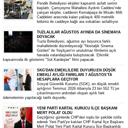
Pendik Belediyesi ekipleri kapsamlı asfalt serimi
başlattı. Çamçeşme Mahallesi Aydınlı Caddesi’nde
çalışan ekipler, caddenin Kemalpaşa ile Misakı Milli
Caddeleri arasında kalan yaklaşık 400 metrelik
bölümü ile caddeye bağlı ara sokakları asfaltlıyor.
TUZLALILAR AĞUSTOS AYINDA DA SİNEMAYA
DOYACAK
Tuzla Belediyesi, ağustos ayı boyunca farklı
mahallelerde düzenleyeceği "Nostaljik Sinema
Günleri" ile Yeşilçam'ın unutulmaz filmlerini açık
havada vatandaşlarla buluşturacak. Etkinlik
kapsamında ilk gösterimi "Süt Kardeşler" filmi yapacak.
SKG'DAN EMEKLİLERE DUYURU:EN DÜŞÜK
EMEKLİ AYLIĞI FARKLARI 7 AĞUSTOS'TA
HESAPLARA GEÇİYOR
​Sosyal Güvenlik Kurumu (SGK), en düşük emekli
aylığının Temmuz 2026 itibarıyla 23 bin 552 TL'ye
çıkarılmasının ardından oluşan aylık fark
ödemelerinin yapılacağı tarihi duyurdu.
YENİ PARTİ KARTAL KURUCU İLÇE BAŞKANI
MERT POLAT OLDU
Geçtiğimiz günlerde CHP'den toplu bir şekilde istifa
ederek Yeni Parti'ye katılan CHP Kartal İlçe Başkanı
Mert Polat Yeni Parti Kartal Kurucu İlçe Başkanlığı