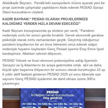
Abdülkadir Bayram; Pendik’teki sanayicilerin önünü açacak yeni bir
proje üzerinde çalışmalar yaptıklarını ifade ederek PESİAD Sanayi
Sitesi kuracaklarını söyledi.
KADİR BAYRAM;'' PESİAD OLARAK PROJELERİMİZE
KALDIĞIMIZ YERDEN HIZLA DEVAM EDECEĞİZ''
Kadir Bayram konuşmasında şu sözlere yer verdi; ''Pandemi
nedeniyle zorlu bir süreci geride bıraktık. Gerek ekonomik gerekse
psikolojik olarak zorlu zamanlardan geçtik. Geçirmiş olduğumuz
pandemi koşullarının bir an önce bitmesini umut ederek salgın
nedeniyle hayatını kaybeden Genç Pesiad üyemiz Eray Emre İşsel
kardeşimize Allahtan rahmet diliyorum.
PESİAD Yüksek ve ticari ekonomi potansiyeline sahip ilçemizin
Sanayici ve İş Adamlarını bir araya getirmekte ortak akıl ve daha
büyük işler başarma ihtiyacının bir sonucu olarak kurulmuştur.10 ay
6 yıldır aktif faaliyet gösteren PESİAD 2020 yıl sonu itibariyle üye
sayısını Genç PESİAD üyelerinin de dahil olması üzere 300’e
çıkartmıştır.