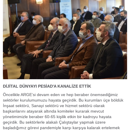
DİJİTAL DÜNYAYI PESİAD'A KANALİZE ETTİK
Öncelikle ARGE’si devam eden ve hep beraber önemsediğimiz
sektörler kurulumumuzu hayata geçirdik. Bu kurumları üçe böldük
İnşaat sektörü, Sanayi sektörü ve hizmet sektörü olarak
başkanlarını atayarak altında komiteler kurarak mevcut
yönetimimizle beraber 60-65 kişilik etkin bir kadroyu hayata
geçirdik. Bu sektörlerle alakalı Çalıştaylar yapmak üzere
başladığımız görevi pandemiyle karşı karşıya kalarak ertelemek