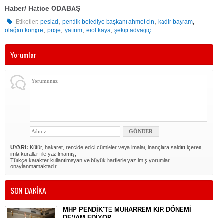
Haber/ Hatice ODABAŞ
,
,
,
Etiketler:
pesiad
pendik belediye başkanı ahmet cin
kadir bayram
,
,
,
,
olağan kongre
proje
yatırım
erol kaya
şekip advagiç
Yorumlar
UYARI:
Küfür, hakaret, rencide edici cümleler veya imalar, inançlara saldırı içeren,
imla kuralları ile yazılmamış,
Türkçe karakter kullanılmayan ve büyük harflerle yazılmış yorumlar
onaylanmamaktadır.
SON DAKİKA
MHP PENDİK'TE MUHARREM KIR DÖNEMİ
DEVAM EDİYOR