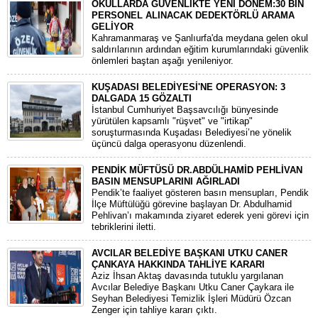
OKULLARDA GÜVENLİKTE YENİ DÖNEM:30 BİN
PERSONEL ALINACAK DEDEKTÖRLÜ ARAMA
GELİYOR
​Kahramanmaraş ve Şanlıurfa'da meydana gelen okul
saldırılarının ardından eğitim kurumlarındaki güvenlik
önlemleri baştan aşağı yenileniyor.
KUŞADASI BELEDİYESİ'NE OPERASYON: 3
DALGADA 15 GÖZALTI
​İstanbul Cumhuriyet Başsavcılığı bünyesinde
yürütülen kapsamlı "rüşvet" ve "irtikap"
soruşturmasında Kuşadası Belediyesi’ne yönelik
üçüncü dalga operasyonu düzenlendi.
PENDİK MÜFTÜSÜ DR.ABDÜLHAMİD PEHLİVAN
BASIN MENSUPLARINI AĞIRLADI
​Pendik’te faaliyet gösteren basın mensupları, Pendik
İlçe Müftülüğü görevine başlayan Dr. Abdulhamid
Pehlivan’ı makamında ziyaret ederek yeni görevi için
tebriklerini iletti.
AVCILAR BELEDİYE BAŞKANI UTKU CANER
ÇANKAYA HAKKINDA TAHLİYE KARARI
​Aziz İhsan Aktaş davasında tutuklu yargılanan
Avcılar Belediye Başkanı Utku Caner Çaykara ile
Seyhan Belediyesi Temizlik İşleri Müdürü Özcan
Zenger için tahliye kararı çıktı.