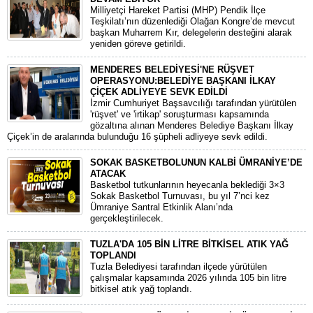
​Milliyetçi Hareket Partisi (MHP) Pendik İlçe
Teşkilatı’nın düzenlediği Olağan Kongre’de mevcut
başkan Muharrem Kır, delegelerin desteğini alarak
yeniden göreve getirildi.
MENDERES BELEDİYESİ'NE RÜŞVET
OPERASYONU:BELEDİYE BAŞKANI İLKAY
ÇİÇEK ADLİYEYE SEVK EDİLDİ
​İzmir Cumhuriyet Başsavcılığı tarafından yürütülen
'rüşvet' ve 'irtikap' soruşturması kapsamında
gözaltına alınan Menderes Belediye Başkanı İlkay
Çiçek’in de aralarında bulunduğu 16 şüpheli adliyeye sevk edildi.
SOKAK BASKETBOLUNUN KALBİ ÜMRANİYE’DE
ATACAK
Basketbol tutkunlarının heyecanla beklediği 3×3
Sokak Basketbol Turnuvası, bu yıl 7’nci kez
Ümraniye Santral Etkinlik Alanı’nda
gerçekleştirilecek.
TUZLA'DA 105 BİN LİTRE BİTKİSEL ATIK YAĞ
TOPLANDI
Tuzla Belediyesi tarafından ilçede yürütülen
çalışmalar kapsamında 2026 yılında 105 bin litre
bitkisel atık yağ toplandı.