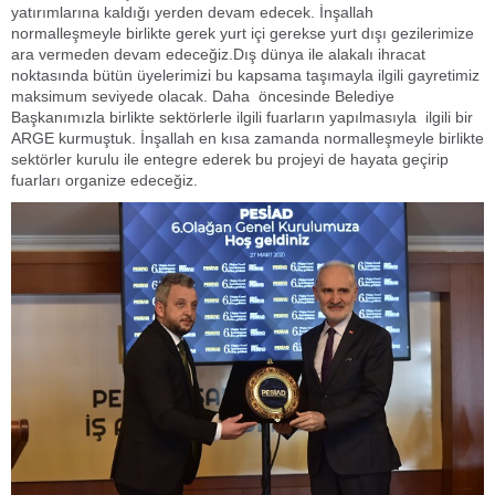
yatırımlarına kaldığı yerden devam edecek. İnşallah
normalleşmeyle birlikte gerek yurt içi gerekse yurt dışı gezilerimize
ara vermeden devam edeceğiz.Dış dünya ile alakalı ihracat
noktasında bütün üyelerimizi bu kapsama taşımayla ilgili gayretimiz
maksimum seviyede olacak. Daha öncesinde Belediye
Başkanımızla birlikte sektörlerle ilgili fuarların yapılmasıyla ilgili bir
ARGE kurmuştuk. İnşallah en kısa zamanda normalleşmeyle birlikte
sektörler kurulu ile entegre ederek bu projeyi de hayata geçirip
fuarları organize edeceğiz.