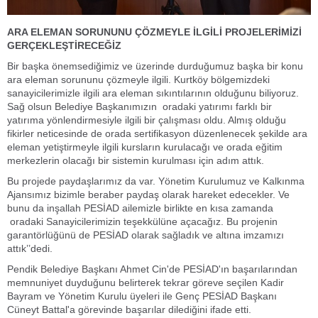
ARA ELEMAN SORUNUNU ÇÖZMEYLE İLGİLİ PROJELERİMİZİ
GERÇEKLEŞTİRECEĞİZ
Bir başka önemsediğimiz ve üzerinde durduğumuz başka bir konu
ara eleman sorununu çözmeyle ilgili. Kurtköy bölgemizdeki
sanayicilerimizle ilgili ara eleman sıkıntılarının olduğunu biliyoruz.
Sağ olsun Belediye Başkanımızın oradaki yatırımı farklı bir
yatırıma yönlendirmesiyle ilgili bir çalışması oldu. Almış olduğu
fikirler neticesinde de orada sertifikasyon düzenlenecek şekilde ara
eleman yetiştirmeyle ilgili kursların kurulacağı ve orada eğitim
merkezlerin olacağı bir sistemin kurulması için adım attık.
Bu projede paydaşlarımız da var. Yönetim Kurulumuz ve Kalkınma
Ajansımız bizimle beraber paydaş olarak hareket edecekler. Ve
bunu da inşallah PESİAD ailemizle birlikte en kısa zamanda
oradaki Sanayicilerimizin teşekkülüne açacağız. Bu projenin
garantörlüğünü de PESİAD olarak sağladık ve altına imzamızı
attık’’dedi.
Pendik Belediye Başkanı Ahmet Cin'de PESİAD'ın başarılarından
memnuniyet duyduğunu belirterek tekrar göreve seçilen Kadir
Bayram ve Yönetim Kurulu üyeleri ile Genç PESİAD Başkanı
Cüneyt Battal'a görevinde başarılar dilediğini ifade etti.