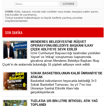
UYARI:
Küfür, hakaret, rencide edici cümleler veya imalar, inançlara saldırı içeren,
imla kuralları ile yazılmamış,
Türkçe karakter kullanılmayan ve büyük harflerle yazılmış yorumlar
onaylanmamaktadır.
SON DAKİKA
MENDERES BELEDİYESİ'NE RÜŞVET
OPERASYONU:BELEDİYE BAŞKANI İLKAY
ÇİÇEK ADLİYEYE SEVK EDİLDİ
​İzmir Cumhuriyet Başsavcılığı tarafından yürütülen
'rüşvet' ve 'irtikap' soruşturması kapsamında
gözaltına alınan Menderes Belediye Başkanı İlkay
Çiçek’in de aralarında bulunduğu 16 şüpheli adliyeye sevk edildi.
SOKAK BASKETBOLUNUN KALBİ ÜMRANİYE’DE
ATACAK
Basketbol tutkunlarının heyecanla beklediği 3×3
Sokak Basketbol Turnuvası, bu yıl 7’nci kez
Ümraniye Santral Etkinlik Alanı’nda
gerçekleştirilecek.
TUZLA'DA 105 BİN LİTRE BİTKİSEL ATIK YAĞ
TOPLANDI