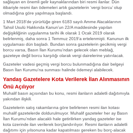
sağlayan en önemli gelir kaynaklarından biri resmi ilanlar. Dün
itibariyle resmi ilan ödemeleri artık gazetelerin ‘vergi borcu’ olup
olmadığına göre yapılmaya başlandı.
1 Mart 2018’de yürürlüğe giren 6183 sayılı Amme Alacaklarının
Tahsil Usulü Hakkında Kanun’un 22/A maddesinde yapılan
değişikliğinin uygulanma tarihi ilk olarak 1 Ocak 2019 olarak
belirlenmiş, daha sonra 1 Temmuz 2019’a ertelenmişti. Kanunun ilk
uygulaması dün başladı. Bundan sonra gazetelerin gecikmiş vergi
borcu varsa, Basın İlan Kurumu’ndan gelecek olan meblağ,
gazeteye değil borcu karşılığı olarak vergi dairelerine yatırılacak.
Gazeteler vadesi geçmiş vergi borcu bulunmadığına dair belgeyi
Basın İlan Kurumu’na sunması halinde ödemeyi alabilecek.
Yandaş Gazetelere Kota Verilerek İlan Alınmasının
Önü Açılıyor
Muhalif basın açısından bu konu, resmi ilanların adaletli dağıtımıyla
yakından ilişkili.
Gazetelerin satış rakamlarına göre belirlenen resmi ilan kotası
muhalif gazetelerde doldurulmuyor. Muhalif gazeteler her ay Basın
İlan Kurumu’ndan alacaklı hale getirilirken yandaş gazeteler ise
kota üzerinde ilan verilerek borçlandırılıyor. Resmi ilanların adaletli
dağıtımı için yılsonuna kadar kapatılması gereken bu borç-alacak