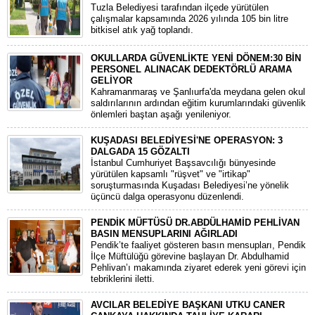
Tuzla Belediyesi tarafından ilçede yürütülen
çalışmalar kapsamında 2026 yılında 105 bin litre
bitkisel atık yağ toplandı.
OKULLARDA GÜVENLİKTE YENİ DÖNEM:30 BİN
PERSONEL ALINACAK DEDEKTÖRLÜ ARAMA
GELİYOR
​Kahramanmaraş ve Şanlıurfa'da meydana gelen okul
saldırılarının ardından eğitim kurumlarındaki güvenlik
önlemleri baştan aşağı yenileniyor.
KUŞADASI BELEDİYESİ'NE OPERASYON: 3
DALGADA 15 GÖZALTI
​İstanbul Cumhuriyet Başsavcılığı bünyesinde
yürütülen kapsamlı "rüşvet" ve "irtikap"
soruşturmasında Kuşadası Belediyesi’ne yönelik
üçüncü dalga operasyonu düzenlendi.
PENDİK MÜFTÜSÜ DR.ABDÜLHAMİD PEHLİVAN
BASIN MENSUPLARINI AĞIRLADI
​Pendik’te faaliyet gösteren basın mensupları, Pendik
İlçe Müftülüğü görevine başlayan Dr. Abdulhamid
Pehlivan’ı makamında ziyaret ederek yeni görevi için
tebriklerini iletti.
AVCILAR BELEDİYE BAŞKANI UTKU CANER