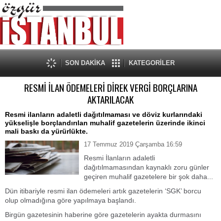
SON DAKİKA
KATEGORİLER
RESMİ İLAN ÖDEMELERİ DİREK VERGİ BORÇLARINA
AKTARILACAK
Resmi ilanların adaletli dağıtılmaması ve döviz kurlarındaki
yükselişle borçlandırılan muhalif gazetelerin üzerinde ikinci
mali baskı da yürürlükte.
17 Temmuz 2019 Çarşamba 16:59
Resmi İlanların adaletli
dağıtılmamasından kaynaklı zoru günler
geçiren muhalif gazetelere bir şok daha...
Dün itibariyle resmi ilan ödemeleri artık gazetelerin ‘SGK’ borcu
olup olmadığına göre yapılmaya başlandı.
Birgün gazetesinin haberine göre gazetelerin ayakta durmasını