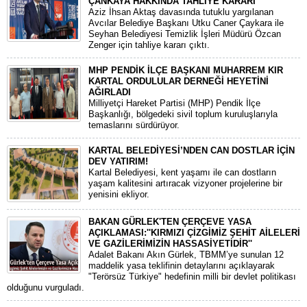
ÇANKAYA HAKKINDA TAHLİYE KARARI
​Aziz İhsan Aktaş davasında tutuklu yargılanan
Avcılar Belediye Başkanı Utku Caner Çaykara ile
Seyhan Belediyesi Temizlik İşleri Müdürü Özcan
Zenger için tahliye kararı çıktı.
MHP PENDİK İLÇE BAŞKANI MUHARREM KIR
KARTAL ORDULULAR DERNEĞİ HEYETİNİ
AĞIRLADI
​Milliyetçi Hareket Partisi (MHP) Pendik İlçe
Başkanlığı, bölgedeki sivil toplum kuruluşlarıyla
temaslarını sürdürüyor.
KARTAL BELEDİYESİ’NDEN CAN DOSTLAR İÇİN
DEV YATIRIM!
Kartal Belediyesi, kent yaşamı ile can dostların
yaşam kalitesini artıracak vizyoner projelerine bir
yenisini ekliyor.
BAKAN GÜRLEK'TEN ÇERÇEVE YASA
AÇIKLAMASI:''KIRMIZI ÇİZGİMİZ ŞEHİT AİLELERİ
VE GAZİLERİMİZİN HASSASİYETİDİR''
Adalet Bakanı Akın Gürlek, TBMM’ye sunulan 12
maddelik yasa teklifinin detaylarını açıklayarak
"Terörsüz Türkiye" hedefinin milli bir devlet politikası
olduğunu vurguladı.