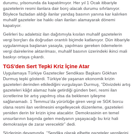
durumu, yılsonunda da kapatılmıyor. Her yıl 1 Ocak itibariyle
gazetelerin resmi ilanlara dair borç-alacak durumu sıfırlanıyor.
Böylece fazladan aldığı ilanlar yandaş basının yanına kar kalırken
muhalif gazeteler ise hakkı olan ilanları alamayarak dönemi
kapatıyor.
Gelirleri bu adaletsiz ilan dağıtımıyla kısılan muhalif gazetelerin
vergi borçları da doğrudan orantılı biçimde katlanıyor. Dün itibariyle
uygulanmaya başlanan yasayla, yapılması gereken ödemelerin
vergi dairelerine aktarılması, muhalif basının üzerindeki ikinci mali
baskıyı ortaya çıkardı.
TGS'den Sert Tepki Kriz İçine Atar
Uygulamaya Türkiye Gazeteciler Sendikası Başkanı Gökhan
Durmuş tepki gösterdi. Türkiye’de yaşanan ekonomik krizin
gazeteleri derinden etkilediğini vurgulayan Durmuş, “Dövizdeki artış
gazeteleri kâğıt alamaz hale getirdiği günden beri, resmi ilan
ücretlerine bir artış yapılmış olsa da beklenen iyileşme
sağlanamadı. 1 Temmuz’da yürürlüğe giren vergi ve SGK borcu
olana resmi ilan verilmesini engelleyecek düzenleme, gazeteleri
yeniden derin bir krizin içine atacaktır. Demokrasinin en temel
unsurlarının başında gelen medyanın yaşayacağı bu kriz hali
demokrasiye de zarar verecektir” dedi.
Sözlerinin devamında, “Sendika olarak elbette gazeteler vergilerini