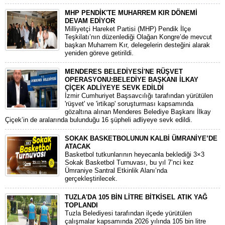
MHP PENDİK'TE MUHARREM KIR DÖNEMİ
DEVAM EDİYOR
​Milliyetçi Hareket Partisi (MHP) Pendik İlçe
Teşkilatı’nın düzenlediği Olağan Kongre’de mevcut
başkan Muharrem Kır, delegelerin desteğini alarak
yeniden göreve getirildi.
MENDERES BELEDİYESİ'NE RÜŞVET
OPERASYONU:BELEDİYE BAŞKANI İLKAY
ÇİÇEK ADLİYEYE SEVK EDİLDİ
​İzmir Cumhuriyet Başsavcılığı tarafından yürütülen
'rüşvet' ve 'irtikap' soruşturması kapsamında
gözaltına alınan Menderes Belediye Başkanı İlkay
Çiçek’in de aralarında bulunduğu 16 şüpheli adliyeye sevk edildi.
SOKAK BASKETBOLUNUN KALBİ ÜMRANİYE’DE
ATACAK
Basketbol tutkunlarının heyecanla beklediği 3×3
Sokak Basketbol Turnuvası, bu yıl 7’nci kez
Ümraniye Santral Etkinlik Alanı’nda
gerçekleştirilecek.
TUZLA'DA 105 BİN LİTRE BİTKİSEL ATIK YAĞ
TOPLANDI
Tuzla Belediyesi tarafından ilçede yürütülen
çalışmalar kapsamında 2026 yılında 105 bin litre