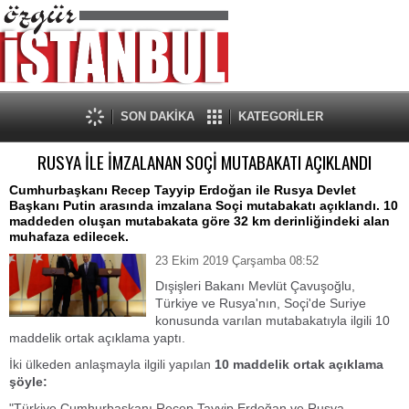
SON DAKİKA
KATEGORİLER
RUSYA İLE İMZALANAN SOÇİ MUTABAKATI AÇIKLANDI
Cumhurbaşkanı Recep Tayyip Erdoğan ile Rusya Devlet
Başkanı Putin arasında imzalana Soçi mutabakatı açıklandı. 10
maddeden oluşan mutabakata göre 32 km derinliğindeki alan
muhafaza edilecek.
23 Ekim 2019 Çarşamba 08:52
Dışişleri Bakanı Mevlüt Çavuşoğlu,
Türkiye ve Rusya'nın, Soçi'de Suriye
konusunda varılan mutabakatıyla ilgili 10
maddelik ortak açıklama yaptı.
İki ülkeden anlaşmayla ilgili yapılan
10 maddelik ortak açıklama
şöyle:
"Türkiye Cumhurbaşkanı Recep Tayyip Erdoğan ve Rusya