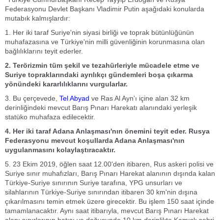
Federasyonu Devlet Başkanı Vladimir Putin aşağıdaki konularda
mutabık kalmışlardır:
1. Her iki taraf Suriye'nin siyasi birliği ve toprak bütünlüğünün
muhafazasına ve Türkiye'nin milli güvenliğinin korunmasına olan
bağlılıklarını teyit ederler.
2. Terörizmin tüm şekil ve tezahürleriyle mücadele etme ve
Suriye topraklarındaki ayrılıkçı gündemleri boşa çıkarma
yönündeki kararlılıklarını vurgularlar.
3. Bu çerçevede,
Tel Abyad
ve Ras Al Ayn'ı içine alan 32 km
derinliğindeki mevcut Barış Pınarı Harekatı alanındaki yerleşik
statüko muhafaza edilecektir.
4. Her iki taraf Adana Anlaşması'nın önemini teyit eder. Rusya
Federasyonu mevcut koşullarda Adana Anlaşması'nın
uygulanmasını kolaylaştıracaktır.
5. 23 Ekim 2019, öğlen saat 12.00'den itibaren, Rus askeri polisi ve
Suriye sınır muhafızları, Barış Pınarı Harekat alanının dışında kalan
Türkiye-Suriye sınırının Suriye tarafına, YPG unsurları ve
silahlarının Türkiye-Suriye sınırından itibaren 30 km'nin dışına
çıkarılmasını temin etmek üzere girecektir. Bu işlem 150 saat içinde
tamamlanacaktır. Aynı saat itibarıyla, mevcut Barış Pınarı Harekat