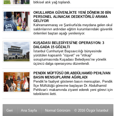
bitkisel atık yağ toplandı.
OKULLARDA GÜVENLİKTE YENİ DÖNEM:30 BİN
PERSONEL ALINACAK DEDEKTÖRLÜ ARAMA
GELİYOR
​Kahramanmaraş ve Şanlıurfa'da meydana gelen okul
saldırılarının ardından eğitim kurumlarındaki güvenlik
önlemleri baştan aşağı yenileniyor.
KUŞADASI BELEDİYESİ'NE OPERASYON: 3
DALGADA 15 GÖZALTI
​İstanbul Cumhuriyet Başsavcılığı bünyesinde
yürütülen kapsamlı "rüşvet" ve "irtikap"
soruşturmasında Kuşadası Belediyesi’ne yönelik
üçüncü dalga operasyonu düzenlendi.
PENDİK MÜFTÜSÜ DR.ABDÜLHAMİD PEHLİVAN
BASIN MENSUPLARINI AĞIRLADI
​Pendik’te faaliyet gösteren basın mensupları, Pendik
İlçe Müftülüğü görevine başlayan Dr. Abdulhamid
Pehlivan’ı makamında ziyaret ederek yeni görevi için
tebriklerini iletti.
Geri
Ana Sayfa
Normal Görünüm
© 2016 Özgür İstanbul