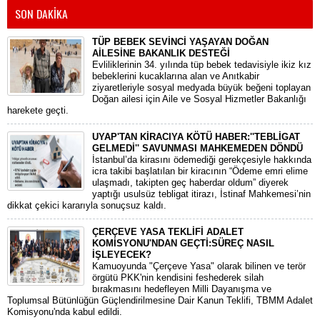
SON DAKİKA
TÜP BEBEK SEVİNCİ YAŞAYAN DOĞAN
AİLESİNE BAKANLIK DESTEĞİ
​Evliliklerinin 34. yılında tüp bebek tedavisiyle ikiz kız
bebeklerini kucaklarına alan ve Anıtkabir
ziyaretleriyle sosyal medyada büyük beğeni toplayan
Doğan ailesi için Aile ve Sosyal Hizmetler Bakanlığı
harekete geçti.
UYAP'TAN KİRACIYA KÖTÜ HABER:''TEBLİGAT
GELMEDİ'' SAVUNMASI MAHKEMEDEN DÖNDÜ
​İstanbul’da kirasını ödemediği gerekçesiyle hakkında
icra takibi başlatılan bir kiracının “Ödeme emri elime
ulaşmadı, takipten geç haberdar oldum” diyerek
yaptığı usulsüz tebligat itirazı, İstinaf Mahkemesi’nin
dikkat çekici kararıyla sonuçsuz kaldı.
ÇERÇEVE YASA TEKLİFİ ADALET
KOMİSYONU'NDAN GEÇTİ:SÜREÇ NASIL
İŞLEYECEK?
​Kamuoyunda "Çerçeve Yasa" olarak bilinen ve terör
örgütü PKK'nin kendisini feshederek silah
bırakmasını hedefleyen Milli Dayanışma ve
Toplumsal Bütünlüğün Güçlendirilmesine Dair Kanun Teklifi, TBMM Adalet
Komisyonu'nda kabul edildi.