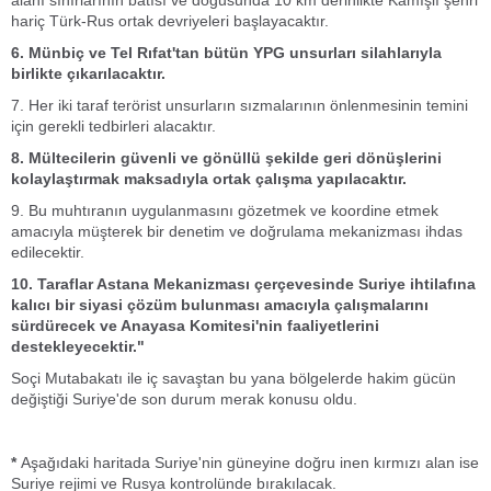
alanı sınırlarının batısı ve doğusunda 10 km derinlikte Kamışlı şehri
hariç Türk-Rus ortak devriyeleri başlayacaktır.
6. Münbiç ve Tel Rıfat'tan bütün YPG unsurları silahlarıyla
birlikte çıkarılacaktır.
7. Her iki taraf terörist unsurların sızmalarının önlenmesinin temini
için gerekli tedbirleri alacaktır.
8. Mültecilerin güvenli ve gönüllü şekilde geri dönüşlerini
kolaylaştırmak maksadıyla ortak çalışma yapılacaktır.
9. Bu muhtıranın uygulanmasını gözetmek ve koordine etmek
amacıyla müşterek bir denetim ve doğrulama mekanizması ihdas
edilecektir.
10. Taraflar Astana Mekanizması çerçevesinde Suriye ihtilafına
kalıcı bir siyasi çözüm bulunması amacıyla çalışmalarını
sürdürecek ve Anayasa Komitesi'nin faaliyetlerini
destekleyecektir."
Soçi Mutabakatı ile iç savaştan bu yana bölgelerde hakim gücün
değiştiği Suriye'de son durum merak konusu oldu.
*
Aşağıdaki haritada Suriye'nin güneyine doğru inen kırmızı alan ise
Suriye rejimi ve Rusya kontrolünde bırakılacak.