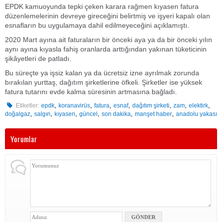
EPDK kamuoyunda tepki çeken karara rağmen kıyasen fatura
düzenlemelerinin devreye gireceğini belirtmiş ve işyeri kapalı olan
esnafların bu uygulamaya dahil edilmeyeceğini açıklamıştı.
2020 Mart ayına ait faturaların bir önceki aya ya da bir önceki yılın
aynı ayına kıyasla fahiş oranlarda arttığından yakınan tüketicinin
şikâyetleri de patladı.
Bu süreçte ya işsiz kalan ya da ücretsiz izne ayrılmak zorunda
bırakılan yurttaş, dağıtım şirketlerine öfkeli. Şirketler ise yüksek
fatura tutarını evde kalma süresinin artmasına bağladı.
,
,
,
,
,
,
,
Etiketler:
epdk
koranavirüs
fatura
esnaf
dağıtım şirketi
zam
elektirk
,
,
,
,
,
,
doğalgaz
salgın
kıyasen
güncel
son dakika
manşet haber
anadolu yakası
Yorumlar