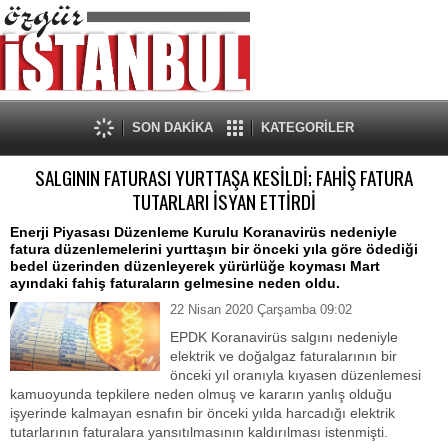
SON DAKİKA
KATEGORİLER
SALGININ FATURASI YURTTAŞA KESİLDİ; FAHİŞ FATURA
TUTARLARI İSYAN ETTİRDİ
Enerji Piyasası Düzenleme Kurulu Koranavirüs nedeniyle
fatura düzenlemelerini yurttaşın bir önceki yıla göre ödediği
bedel üzerinden düzenleyerek yürürlüğe koyması Mart
ayındaki fahiş faturaların gelmesine neden oldu.
22 Nisan 2020 Çarşamba 09:02
EPDK Koranavirüs salgını nedeniyle
elektrik ve doğalgaz faturalarının bir
önceki yıl oranıyla kıyasen düzenlemesi
kamuoyunda tepkilere neden olmuş ve kararın yanlış olduğu
işyerinde kalmayan esnafın bir önceki yılda harcadığı elektrik
tutarlarının faturalara yansıtılmasının kaldırılması istenmişti.