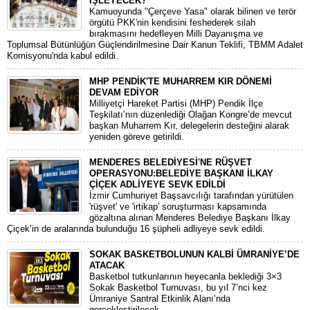
İŞLEYECEK?
​Kamuoyunda "Çerçeve Yasa" olarak bilinen ve terör
örgütü PKK'nin kendisini feshederek silah
bırakmasını hedefleyen Milli Dayanışma ve
Toplumsal Bütünlüğün Güçlendirilmesine Dair Kanun Teklifi, TBMM Adalet
Komisyonu'nda kabul edildi.
MHP PENDİK'TE MUHARREM KIR DÖNEMİ
DEVAM EDİYOR
​Milliyetçi Hareket Partisi (MHP) Pendik İlçe
Teşkilatı’nın düzenlediği Olağan Kongre’de mevcut
başkan Muharrem Kır, delegelerin desteğini alarak
yeniden göreve getirildi.
MENDERES BELEDİYESİ'NE RÜŞVET
OPERASYONU:BELEDİYE BAŞKANI İLKAY
ÇİÇEK ADLİYEYE SEVK EDİLDİ
​İzmir Cumhuriyet Başsavcılığı tarafından yürütülen
'rüşvet' ve 'irtikap' soruşturması kapsamında
gözaltına alınan Menderes Belediye Başkanı İlkay
Çiçek’in de aralarında bulunduğu 16 şüpheli adliyeye sevk edildi.
SOKAK BASKETBOLUNUN KALBİ ÜMRANİYE’DE
ATACAK
Basketbol tutkunlarının heyecanla beklediği 3×3
Sokak Basketbol Turnuvası, bu yıl 7’nci kez
Ümraniye Santral Etkinlik Alanı’nda
gerçekleştirilecek.