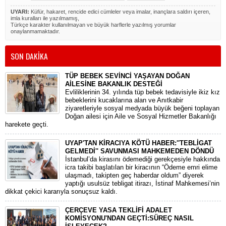
UYARI:
Küfür, hakaret, rencide edici cümleler veya imalar, inançlara saldırı içeren,
imla kuralları ile yazılmamış,
Türkçe karakter kullanılmayan ve büyük harflerle yazılmış yorumlar
onaylanmamaktadır.
SON DAKİKA
TÜP BEBEK SEVİNCİ YAŞAYAN DOĞAN
AİLESİNE BAKANLIK DESTEĞİ
​Evliliklerinin 34. yılında tüp bebek tedavisiyle ikiz kız
bebeklerini kucaklarına alan ve Anıtkabir
ziyaretleriyle sosyal medyada büyük beğeni toplayan
Doğan ailesi için Aile ve Sosyal Hizmetler Bakanlığı
harekete geçti.
UYAP'TAN KİRACIYA KÖTÜ HABER:''TEBLİGAT
GELMEDİ'' SAVUNMASI MAHKEMEDEN DÖNDÜ
​İstanbul’da kirasını ödemediği gerekçesiyle hakkında
icra takibi başlatılan bir kiracının “Ödeme emri elime
ulaşmadı, takipten geç haberdar oldum” diyerek
yaptığı usulsüz tebligat itirazı, İstinaf Mahkemesi’nin
dikkat çekici kararıyla sonuçsuz kaldı.
ÇERÇEVE YASA TEKLİFİ ADALET
KOMİSYONU'NDAN GEÇTİ:SÜREÇ NASIL