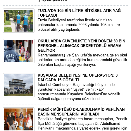
TUZLA'DA 105 BİN LİTRE BİTKİSEL ATIK YAĞ
TOPLANDI
Tuzla Belediyesi tarafından ilçede yürütülen
çalışmalar kapsamında 2026 yılında 105 bin litre
bitkisel atık yağ toplandı.
OKULLARDA GÜVENLİKTE YENİ DÖNEM:30 BİN
PERSONEL ALINACAK DEDEKTÖRLÜ ARAMA
GELİYOR
​Kahramanmaraş ve Şanlıurfa'da meydana gelen okul
saldırılarının ardından eğitim kurumlarındaki güvenlik
önlemleri baştan aşağı yenileniyor.
KUŞADASI BELEDİYESİ'NE OPERASYON: 3
DALGADA 15 GÖZALTI
​İstanbul Cumhuriyet Başsavcılığı bünyesinde
yürütülen kapsamlı "rüşvet" ve "irtikap"
soruşturmasında Kuşadası Belediyesi’ne yönelik
üçüncü dalga operasyonu düzenlendi.
PENDİK MÜFTÜSÜ DR.ABDÜLHAMİD PEHLİVAN
BASIN MENSUPLARINI AĞIRLADI
​Pendik’te faaliyet gösteren basın mensupları, Pendik
İlçe Müftülüğü görevine başlayan Dr. Abdulhamid
Pehlivan’ı makamında ziyaret ederek yeni görevi için