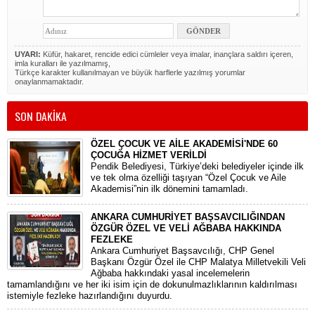
UYARI:
Küfür, hakaret, rencide edici cümleler veya imalar, inançlara saldırı içeren,
imla kuralları ile yazılmamış,
Türkçe karakter kullanılmayan ve büyük harflerle yazılmış yorumlar
onaylanmamaktadır.
SON DAKİKA
ÖZEL ÇOCUK VE AİLE AKADEMİSİ'NDE 60
ÇOCUĞA HİZMET VERİLDİ
Pendik Belediyesi, Türkiye’deki belediyeler içinde ilk
ve tek olma özelliği taşıyan “Özel Çocuk ve Aile
Akademisi”nin ilk dönemini tamamladı.
ANKARA CUMHURİYET BAŞSAVCILIĞINDAN
ÖZGÜR ÖZEL VE VELİ AĞBABA HAKKINDA
FEZLEKE
​Ankara Cumhuriyet Başsavcılığı, CHP Genel
Başkanı Özgür Özel ile CHP Malatya Milletvekili Veli
Ağbaba hakkındaki yasal incelemelerin
tamamlandığını ve her iki isim için de dokunulmazlıklarının kaldırılması
istemiyle fezleke hazırlandığını duyurdu.