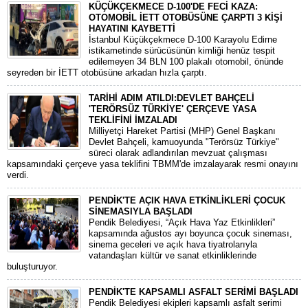
KÜÇÜKÇEKMECE D-100'DE FECİ KAZA:
OTOMOBİL İETT OTOBÜSÜNE ÇARPTI 3 KİŞİ
HAYATINI KAYBETTİ
​İstanbul Küçükçekmece D-100 Karayolu Edirne
istikametinde sürücüsünün kimliği henüz tespit
edilemeyen 34 BLN 100 plakalı otomobil, önünde
seyreden bir İETT otobüsüne arkadan hızla çarptı.
TARİHİ ADIM ATILDI:DEVLET BAHÇELİ
'TERÖRSÜZ TÜRKİYE' ÇERÇEVE YASA
TEKLİFİNİ İMZALADI
​Milliyetçi Hareket Partisi (MHP) Genel Başkanı
Devlet Bahçeli, kamuoyunda "Terörsüz Türkiye"
süreci olarak adlandırılan mevzuat çalışması
kapsamındaki çerçeve yasa teklifini TBMM'de imzalayarak resmi onayını
verdi.
PENDİK'TE AÇIK HAVA ETKİNLİKLERİ ÇOCUK
SİNEMASIYLA BAŞLADI
Pendik Belediyesi, “Açık Hava Yaz Etkinlikleri”
kapsamında ağustos ayı boyunca çocuk sineması,
sinema geceleri ve açık hava tiyatrolarıyla
vatandaşları kültür ve sanat etkinliklerinde
buluşturuyor.
PENDİK'TE KAPSAMLI ASFALT SERİMİ BAŞLADI
Pendik Belediyesi ekipleri kapsamlı asfalt serimi