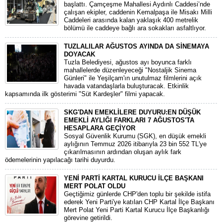
başlattı. Çamçeşme Mahallesi Aydınlı Caddesi’nde
çalışan ekipler, caddenin Kemalpaşa ile Misakı Milli
Caddeleri arasında kalan yaklaşık 400 metrelik
bölümü ile caddeye bağlı ara sokakları asfaltlıyor.
TUZLALILAR AĞUSTOS AYINDA DA SİNEMAYA
DOYACAK
Tuzla Belediyesi, ağustos ayı boyunca farklı
mahallelerde düzenleyeceği "Nostaljik Sinema
Günleri" ile Yeşilçam'ın unutulmaz filmlerini açık
havada vatandaşlarla buluşturacak. Etkinlik
kapsamında ilk gösterimi "Süt Kardeşler" filmi yapacak.
SKG'DAN EMEKLİLERE DUYURU:EN DÜŞÜK
EMEKLİ AYLIĞI FARKLARI 7 AĞUSTOS'TA
HESAPLARA GEÇİYOR
​Sosyal Güvenlik Kurumu (SGK), en düşük emekli
aylığının Temmuz 2026 itibarıyla 23 bin 552 TL'ye
çıkarılmasının ardından oluşan aylık fark
ödemelerinin yapılacağı tarihi duyurdu.
YENİ PARTİ KARTAL KURUCU İLÇE BAŞKANI
MERT POLAT OLDU
Geçtiğimiz günlerde CHP'den toplu bir şekilde istifa
ederek Yeni Parti'ye katılan CHP Kartal İlçe Başkanı
Mert Polat Yeni Parti Kartal Kurucu İlçe Başkanlığı
görevine getirildi.