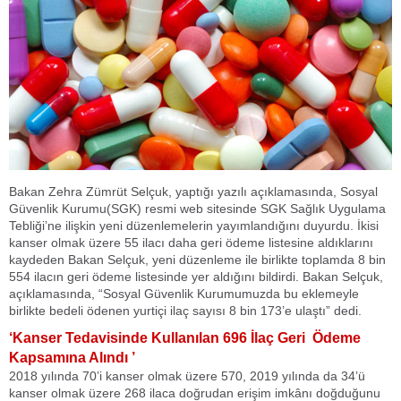
Bakan Zehra Zümrüt Selçuk, yaptığı yazılı açıklamasında, Sosyal
Güvenlik Kurumu(SGK) resmi web sitesinde SGK Sağlık Uygulama
Tebliği’ne ilişkin yeni düzenlemelerin yayımlandığını duyurdu. İkisi
kanser olmak üzere 55 ilacı daha geri ödeme listesine aldıklarını
kaydeden Bakan Selçuk, yeni düzenleme ile birlikte toplamda 8 bin
554 ilacın geri ödeme listesinde yer aldığını bildirdi. Bakan Selçuk,
açıklamasında, “Sosyal Güvenlik Kurumumuzda bu eklemeyle
birlikte bedeli ödenen yurtiçi ilaç sayısı 8 bin 173’e ulaştı” dedi.
‘Kanser Tedavisinde Kullanılan 696 İlaç Geri Ödeme
Kapsamına Alındı ’
2018 yılında 70’i kanser olmak üzere 570, 2019 yılında da 34’ü
kanser olmak üzere 268 ilaca doğrudan erişim imkânı doğduğunu