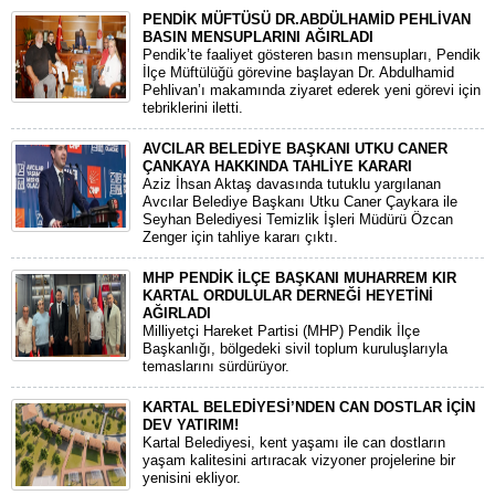
PENDİK MÜFTÜSÜ DR.ABDÜLHAMİD PEHLİVAN
BASIN MENSUPLARINI AĞIRLADI
​Pendik’te faaliyet gösteren basın mensupları, Pendik
İlçe Müftülüğü görevine başlayan Dr. Abdulhamid
Pehlivan’ı makamında ziyaret ederek yeni görevi için
tebriklerini iletti.
AVCILAR BELEDİYE BAŞKANI UTKU CANER
ÇANKAYA HAKKINDA TAHLİYE KARARI
​Aziz İhsan Aktaş davasında tutuklu yargılanan
Avcılar Belediye Başkanı Utku Caner Çaykara ile
Seyhan Belediyesi Temizlik İşleri Müdürü Özcan
Zenger için tahliye kararı çıktı.
MHP PENDİK İLÇE BAŞKANI MUHARREM KIR
KARTAL ORDULULAR DERNEĞİ HEYETİNİ
AĞIRLADI
​Milliyetçi Hareket Partisi (MHP) Pendik İlçe
Başkanlığı, bölgedeki sivil toplum kuruluşlarıyla
temaslarını sürdürüyor.
KARTAL BELEDİYESİ’NDEN CAN DOSTLAR İÇİN
DEV YATIRIM!
Kartal Belediyesi, kent yaşamı ile can dostların
yaşam kalitesini artıracak vizyoner projelerine bir
yenisini ekliyor.