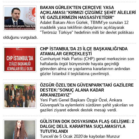
BAKAN GÜRLEK'TEN ÇERÇEVE YASA
AÇIKLAMASI:''KIRMIZI ÇİZGİMİZ ŞEHİT AİLELERİ
VE GAZİLERİMİZİN HASSASİYETİDİR''
Adalet Bakanı Akın Gürlek, TBMM’ye sunulan 12
maddelik yasa teklifinin detaylarını açıklayarak
"Terörsüz Türkiye" hedefinin milli bir devlet politikası
olduğunu vurguladı.
CHP İSTANBUL'DA 23 İLÇE BAŞKANLIĞI'NDA
ATAMALAR GERÇEKLEŞTİ
​Cumhuriyet Halk Partisi (CHP) genel merkezinin son
haftalarda örgüt bünyesinde hayata geçirdiği
görevden alma ve yapılanma kararlarının ardından
gözler İstanbul il teşkilatına çevrilmişti.
ÖZGÜR ÖZEL'DEN GÜVENPARK'TAKİ GAZİLERE
DESTEK:''SONUÇ ALANA KADAR
ARKANIZDAYIZ''
​Yeni Parti Genel Başkanı Özgür Özel, Ankara
Güvenpark’ta eylemlerini sürdüren şehit yakınları ve
gazileri ziyaret ederek destek mesajı verdi.
GÜLİSTAN DOK DOSYASINDA FLAŞ GELİŞME: 2
DALGIÇ DELİL KARARTMA SUÇLAMASIYLA
TUTUTKLANDI
​Tunceli’de 5 Ocak 2020’de kaybolan Munzur