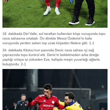
18. dakikada Del Valle, sol taraftan kullanılan köşe vuruşunda topu
ceza sahasına ortaladı. Ön direkte Mesut Özdemir'in kafa
vuruşunda yerden seken top uzak köşeden filelere gitti. 1-1
34. dakikada Kitsiou'nun pasında Denic ceza sahası içi sağ
çaprazında topu kontrol etti. Denic'in bekletmeden arka direğe
yaptığı ortaya iyi yükselen Eze, kafayla meşin yuvarlağı ağlarla
buluşturdu. 2-1