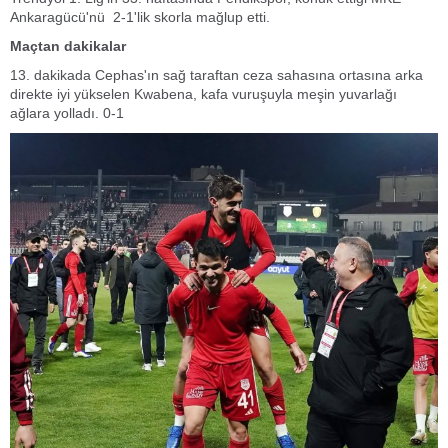
Ankaragücü'nü 2-1'lik skorla mağlup etti.
Maçtan dakikalar
13. dakikada Cephas'ın sağ taraftan ceza sahasına ortasına arka
direkte iyi yükselen Kwabena, kafa vuruşuyla meşin yuvarlağı
ağlara yolladı. 0-1