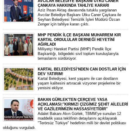
AVCILAR BELEDİYE BAŞKANI UTKU CANER
ÇANKAYA HAKKINDA TAHLİYE KARARI
​Aziz İhsan Aktaş davasında tutuklu yargılanan
Avcılar Belediye Başkanı Utku Caner Çaykara ile
Seyhan Belediyesi Temizlik İşleri Müdürü Özcan
Zenger için tahliye kararı çıktı.
MHP PENDİK İLÇE BAŞKANI MUHARREM KIR
KARTAL ORDULULAR DERNEĞİ HEYETİNİ
AĞIRLADI
​Milliyetçi Hareket Partisi (MHP) Pendik İlçe
Başkanlığı, bölgedeki sivil toplum kuruluşlarıyla
temaslarını sürdürüyor.
KARTAL BELEDİYESİ’NDEN CAN DOSTLAR İÇİN
DEV YATIRIM!
Kartal Belediyesi, kent yaşamı ile can dostların
yaşam kalitesini artıracak vizyoner projelerine bir
yenisini ekliyor.
BAKAN GÜRLEK'TEN ÇERÇEVE YASA
AÇIKLAMASI:''KIRMIZI ÇİZGİMİZ ŞEHİT AİLELERİ
VE GAZİLERİMİZİN HASSASİYETİDİR''
Adalet Bakanı Akın Gürlek, TBMM’ye sunulan 12
maddelik yasa teklifinin detaylarını açıklayarak
"Terörsüz Türkiye" hedefinin milli bir devlet politikası
olduğunu vurguladı.