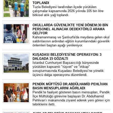
TOPLANDI
Tuzla Belediyesi tarafından ilçede yürütülen
çalışmalar kapsamında 2026 yılında 105 bin litre
bitkisel atık yağ toplandı.
OKULLARDA GÜVENLİKTE YENİ DÖNEM:30 BİN
PERSONEL ALINACAK DEDEKTÖRLÜ ARAMA
GELİYOR
​Kahramanmaraş ve Şanlıurfa'da meydana gelen okul
saldırılarının ardından eğitim kurumlarındaki güvenlik
önlemleri baştan aşağı yenileniyor.
KUŞADASI BELEDİYESİ'NE OPERASYON: 3
DALGADA 15 GÖZALTI
​İstanbul Cumhuriyet Başsavcılığı bünyesinde
yürütülen kapsamlı "rüşvet" ve "irtikap"
soruşturmasında Kuşadası Belediyesi’ne yönelik
üçüncü dalga operasyonu düzenlendi.
PENDİK MÜFTÜSÜ DR.ABDÜLHAMİD PEHLİVAN
BASIN MENSUPLARINI AĞIRLADI
​Pendik’te faaliyet gösteren basın mensupları, Pendik
İlçe Müftülüğü görevine başlayan Dr. Abdulhamid
Pehlivan’ı makamında ziyaret ederek yeni görevi için
tebriklerini iletti.