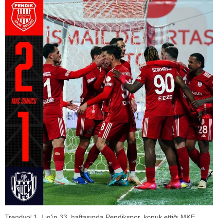
Trendyol 1. Lig'in 33. haftasında Pendikspor, konuk ettiği MKE