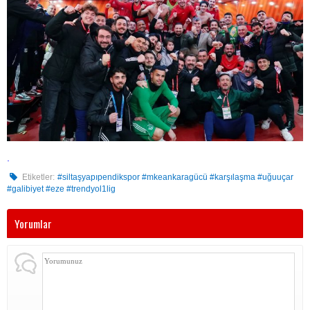
.
Etiketler:
#siltaşyapıpendikspor #mkeankaragücü #karşılaşma #uğuuçar
#galibiyet #eze #trendyol1lig
Yorumlar