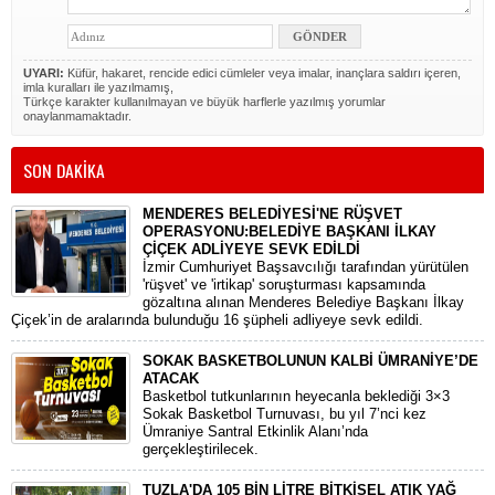
UYARI:
Küfür, hakaret, rencide edici cümleler veya imalar, inançlara saldırı içeren,
imla kuralları ile yazılmamış,
Türkçe karakter kullanılmayan ve büyük harflerle yazılmış yorumlar
onaylanmamaktadır.
SON DAKİKA
MENDERES BELEDİYESİ'NE RÜŞVET
OPERASYONU:BELEDİYE BAŞKANI İLKAY
ÇİÇEK ADLİYEYE SEVK EDİLDİ
​İzmir Cumhuriyet Başsavcılığı tarafından yürütülen
'rüşvet' ve 'irtikap' soruşturması kapsamında
gözaltına alınan Menderes Belediye Başkanı İlkay
Çiçek’in de aralarında bulunduğu 16 şüpheli adliyeye sevk edildi.
SOKAK BASKETBOLUNUN KALBİ ÜMRANİYE’DE
ATACAK
Basketbol tutkunlarının heyecanla beklediği 3×3
Sokak Basketbol Turnuvası, bu yıl 7’nci kez
Ümraniye Santral Etkinlik Alanı’nda
gerçekleştirilecek.
TUZLA'DA 105 BİN LİTRE BİTKİSEL ATIK YAĞ