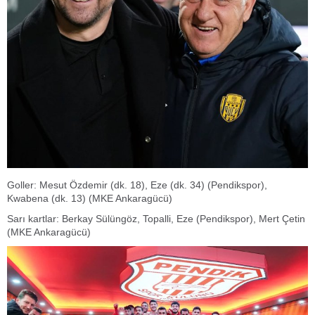
Goller: Mesut Özdemir (dk. 18), Eze (dk. 34) (Pendikspor),
Kwabena (dk. 13) (MKE Ankaragücü)
Sarı kartlar: Berkay Sülüngöz, Topalli, Eze (Pendikspor), Mert Çetin
(MKE Ankaragücü)