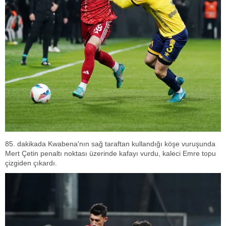
85. dakikada Kwabena'nın sağ taraftan kullandığı köşe vuruşunda
Mert Çetin penaltı noktası üzerinde kafayı vurdu, kaleci Emre topu
çizgiden çıkardı.