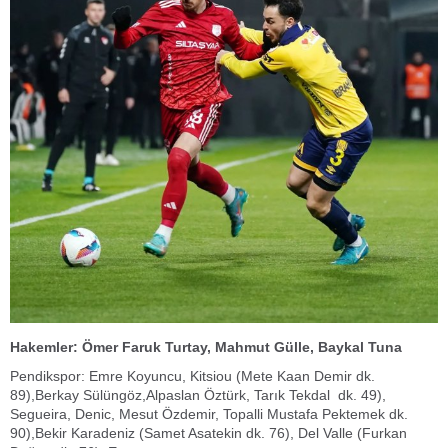
Hakemler: Ömer Faruk Turtay, Mahmut Gülle, Baykal Tuna
Pendikspor: Emre Koyuncu, Kitsiou (Mete Kaan Demir dk.
89),Berkay Sülüngöz,Alpaslan Öztürk, Tarık Tekdal dk. 49),
Segueira, Denic, Mesut Özdemir, Topalli Mustafa Pektemek dk.
90),Bekir Karadeniz (Samet Asatekin dk. 76), Del Valle (Furkan