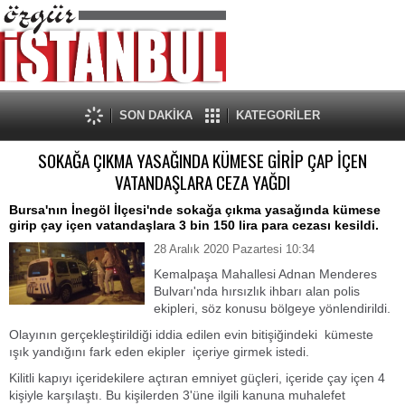
SON DAKİKA
KATEGORİLER
SOKAĞA ÇIKMA YASAĞINDA KÜMESE GİRİP ÇAP İÇEN
VATANDAŞLARA CEZA YAĞDI
Bursa'nın İnegöl İlçesi'nde sokağa çıkma yasağında kümese
girip çay içen vatandaşlara 3 bin 150 lira para cezası kesildi.
28 Aralık 2020 Pazartesi 10:34
Kemalpaşa Mahallesi Adnan Menderes
Bulvarı'nda hırsızlık ihbarı alan polis
ekipleri, söz konusu bölgeye yönlendirildi.
Olayının gerçekleştirildiği iddia edilen evin bitişiğindeki kümeste
ışık yandığını fark eden ekipler içeriye girmek istedi.
Kilitli kapıyı içeridekilere açtıran emniyet güçleri, içeride çay içen 4
kişiyle karşılaştı. Bu kişilerden 3'üne ilgili kanuna muhalefet