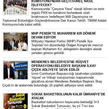
KOMİSYONU'NDAN GEÇTİ:SÜREÇ NASIL
İŞLEYECEK?
​Kamuoyunda "Çerçeve Yasa" olarak bilinen ve terör
örgütü PKK'nin kendisini feshederek silah
bırakmasını hedefleyen Milli Dayanışma ve
Toplumsal Bütünlüğün Güçlendirilmesine Dair Kanun Teklifi, TBMM Adalet
Komisyonu'nda kabul edildi.
MHP PENDİK'TE MUHARREM KIR DÖNEMİ
DEVAM EDİYOR
​Milliyetçi Hareket Partisi (MHP) Pendik İlçe
Teşkilatı’nın düzenlediği Olağan Kongre’de mevcut
başkan Muharrem Kır, delegelerin desteğini alarak
yeniden göreve getirildi.
MENDERES BELEDİYESİ'NE RÜŞVET
OPERASYONU:BELEDİYE BAŞKANI İLKAY
ÇİÇEK ADLİYEYE SEVK EDİLDİ
​İzmir Cumhuriyet Başsavcılığı tarafından yürütülen
'rüşvet' ve 'irtikap' soruşturması kapsamında
gözaltına alınan Menderes Belediye Başkanı İlkay
Çiçek’in de aralarında bulunduğu 16 şüpheli adliyeye sevk edildi.
SOKAK BASKETBOLUNUN KALBİ ÜMRANİYE’DE
ATACAK
Basketbol tutkunlarının heyecanla beklediği 3×3
Sokak Basketbol Turnuvası, bu yıl 7’nci kez