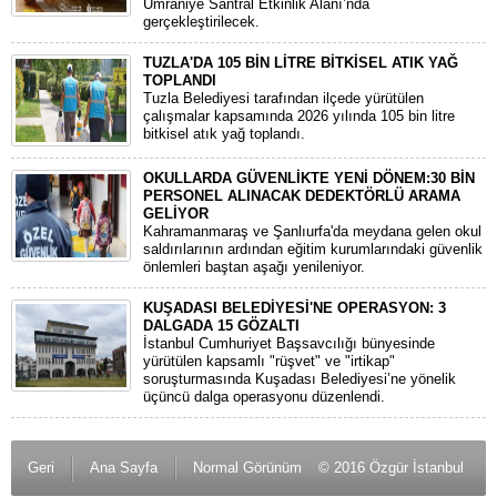
Ümraniye Santral Etkinlik Alanı’nda
gerçekleştirilecek.
TUZLA'DA 105 BİN LİTRE BİTKİSEL ATIK YAĞ
TOPLANDI
Tuzla Belediyesi tarafından ilçede yürütülen
çalışmalar kapsamında 2026 yılında 105 bin litre
bitkisel atık yağ toplandı.
OKULLARDA GÜVENLİKTE YENİ DÖNEM:30 BİN
PERSONEL ALINACAK DEDEKTÖRLÜ ARAMA
GELİYOR
​Kahramanmaraş ve Şanlıurfa'da meydana gelen okul
saldırılarının ardından eğitim kurumlarındaki güvenlik
önlemleri baştan aşağı yenileniyor.
KUŞADASI BELEDİYESİ'NE OPERASYON: 3
DALGADA 15 GÖZALTI
​İstanbul Cumhuriyet Başsavcılığı bünyesinde
yürütülen kapsamlı "rüşvet" ve "irtikap"
soruşturmasında Kuşadası Belediyesi’ne yönelik
üçüncü dalga operasyonu düzenlendi.
Geri
Ana Sayfa
Normal Görünüm
© 2016 Özgür İstanbul