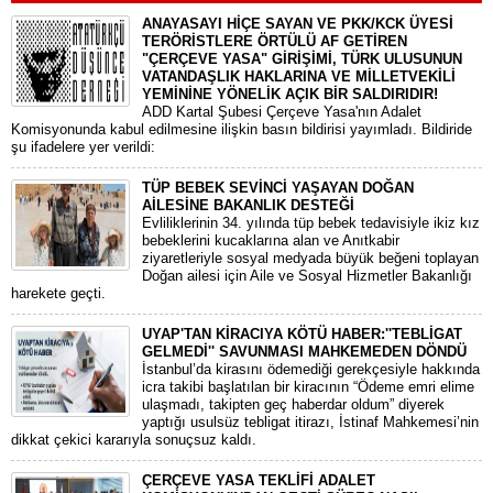
ANAYASAYI HİÇE SAYAN VE PKK/KCK ÜYESİ
TERÖRİSTLERE ÖRTÜLÜ AF GETİREN
"ÇERÇEVE YASA" GİRİŞİMİ, TÜRK ULUSUNUN
VATANDAŞLIK HAKLARINA VE MİLLETVEKİLİ
YEMİNİNE YÖNELİK AÇIK BİR SALDIRIDIR!
ADD Kartal Şubesi Çerçeve Yasa'nın Adalet
Komisyonunda kabul edilmesine ilişkin basın bildirisi yayımladı. Bildiride
şu ifadelere yer verildi:
TÜP BEBEK SEVİNCİ YAŞAYAN DOĞAN
AİLESİNE BAKANLIK DESTEĞİ
​Evliliklerinin 34. yılında tüp bebek tedavisiyle ikiz kız
bebeklerini kucaklarına alan ve Anıtkabir
ziyaretleriyle sosyal medyada büyük beğeni toplayan
Doğan ailesi için Aile ve Sosyal Hizmetler Bakanlığı
harekete geçti.
UYAP'TAN KİRACIYA KÖTÜ HABER:''TEBLİGAT
GELMEDİ'' SAVUNMASI MAHKEMEDEN DÖNDÜ
​İstanbul’da kirasını ödemediği gerekçesiyle hakkında
icra takibi başlatılan bir kiracının “Ödeme emri elime
ulaşmadı, takipten geç haberdar oldum” diyerek
yaptığı usulsüz tebligat itirazı, İstinaf Mahkemesi’nin
dikkat çekici kararıyla sonuçsuz kaldı.
ÇERÇEVE YASA TEKLİFİ ADALET