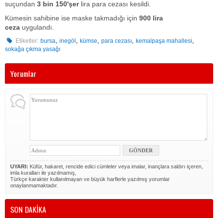
suçundan
3 bin 150'şer
lira para cezası kesildi.
Kümesin sahibine ise maske takmadığı için
900 lira
ceza
uygulandı.
,
,
,
,
,
Etiketler:
bursa
inegöl
kümse
para cezası
kemalpaşa mahallesi
sokağa çıkma yasağı
Yorumlar
UYARI:
Küfür, hakaret, rencide edici cümleler veya imalar, inançlara saldırı içeren,
imla kuralları ile yazılmamış,
Türkçe karakter kullanılmayan ve büyük harflerle yazılmış yorumlar
onaylanmamaktadır.
SON DAKİKA