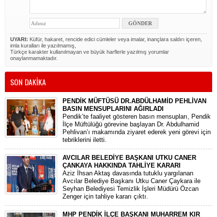
UYARI:
Küfür, hakaret, rencide edici cümleler veya imalar, inançlara saldırı içeren,
imla kuralları ile yazılmamış,
Türkçe karakter kullanılmayan ve büyük harflerle yazılmış yorumlar
onaylanmamaktadır.
SON DAKİKA
PENDİK MÜFTÜSÜ DR.ABDÜLHAMİD PEHLİVAN
BASIN MENSUPLARINI AĞIRLADI
​Pendik’te faaliyet gösteren basın mensupları, Pendik
İlçe Müftülüğü görevine başlayan Dr. Abdulhamid
Pehlivan’ı makamında ziyaret ederek yeni görevi için
tebriklerini iletti.
AVCILAR BELEDİYE BAŞKANI UTKU CANER
ÇANKAYA HAKKINDA TAHLİYE KARARI
​Aziz İhsan Aktaş davasında tutuklu yargılanan
Avcılar Belediye Başkanı Utku Caner Çaykara ile
Seyhan Belediyesi Temizlik İşleri Müdürü Özcan
Zenger için tahliye kararı çıktı.
MHP PENDİK İLÇE BAŞKANI MUHARREM KIR