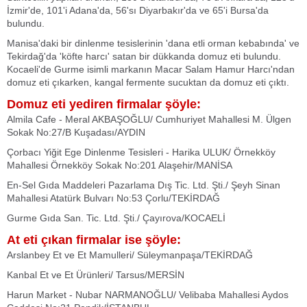
İzmir'de, 101'i Adana'da, 56'sı Diyarbakır'da ve 65'i Bursa'da
bulundu.
Manisa'daki bir dinlenme tesislerinin 'dana etli orman kebabında' ve
Tekirdağ'da 'köfte harcı' satan bir dükkanda domuz eti bulundu.
Kocaeli'de Gurme isimli markanın Macar Salam Hamur Harcı'ndan
domuz eti çıkarken, kangal fermente sucuktan da domuz eti çıktı.
Domuz eti yediren firmalar şöyle:
Almila Cafe - Meral AKBAŞOĞLU/ Cumhuriyet Mahallesi M. Ülgen
Sokak No:27/B Kuşadası/AYDIN
Çorbacı Yiğit Ege Dinlenme Tesisleri - Harika ULUK/ Örnekköy
Mahallesi Örnekköy Sokak No:201 Alaşehir/MANİSA
En-Sel Gıda Maddeleri Pazarlama Dış Tic. Ltd. Şti./ Şeyh Sinan
Mahallesi Atatürk Bulvarı No:53 Çorlu/TEKİRDAĞ
Gurme Gıda San. Tic. Ltd. Şti./ Çayırova/KOCAELİ
At eti çıkan firmalar ise şöyle:
Arslanbey Et ve Et Mamulleri/ Süleymanpaşa/TEKİRDAĞ
Kanbal Et ve Et Ürünleri/ Tarsus/MERSİN
Harun Market - Nubar NARMANOĞLU/ Velibaba Mahallesi Aydos