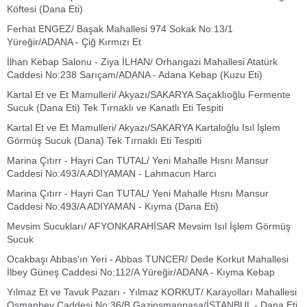
Köftesi (Dana Eti)
Ferhat ENGEZ/ Başak Mahallesi 974 Sokak No:13/1
Yüreğir/ADANA - Çiğ Kırmızı Et
İlhan Kebap Salonu - Ziya İLHAN/ Orhangazi Mahallesi Atatürk
Caddesi No:238 Sarıçam/ADANA - Adana Kebap (Kuzu Eti)
Kartal Et ve Et Mamulleri/ Akyazı/SAKARYA Saçaklıoğlu Fermente
Sucuk (Dana Eti) Tek Tırnaklı ve Kanatlı Eti Tespiti
Kartal Et ve Et Mamulleri/ Akyazı/SAKARYA Kartaloğlu Isıl İşlem
Görmüş Sucuk (Dana) Tek Tırnaklı Eti Tespiti
Marina Çıtırr - Hayri Can TUTAL/ Yeni Mahalle Hısnı Mansur
Caddesi No:493/A ADIYAMAN - Lahmacun Harcı
Marina Çıtırr - Hayri Can TUTAL/ Yeni Mahalle Hısnı Mansur
Caddesi No:493/A ADIYAMAN - Kıyma (Dana Eti)
Mevsim Sucukları/ AFYONKARAHİSAR Mevsim Isıl İşlem Görmüş
Sucuk
Ocakbaşı Abbas'ın Yeri - Abbas TUNCER/ Dede Korkut Mahallesi
İlbey Güneş Caddesi No:112/A Yüreğir/ADANA - Kıyma Kebap
Yılmaz Et ve Tavuk Pazarı - Yılmaz KORKUT/ Karayolları Mahallesi
Osmanbey Caddesi No:36/B Gaziosmanpaşa/İSTANBUL - Dana Eti