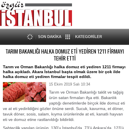
SON DAKİKA
KATEGORİLER
TARIM BAKANLIĞI HALKA DOMUZ ETİ YEDİREN 1211 FİRMAYI
TEHİR ETTİ
Tarım ve Orman Bakanlığı halka domuz eti yediren 1211 firmayı
halka açıkladı. Akara İstanbul başta olmak üzere bir çok ilde
halka domuz eti yediren firmalar tespit edildi.
15 Ekim 2019 Salı 10:34
Tarım ve Orman Bakanlığı taklit ve tağşiş
ürün satan firmaları ifşa etti. Bakanlık
yaptığı denetimlerde birçok ilde domuz eti
ve at eti yedirildiğini gözler önüne serdi. Sucuk, kavurma, et döner,
tavuk döner, sosis, salam, kıyma ürünlerinde at eti, kanatlı hayvan
eti ve domuz etine rastlanıldığı bildirildi.
Sahtecilik yapılan ürünün, 130'u İstanbul'da, 73'ü Ankara'da, 123'ü