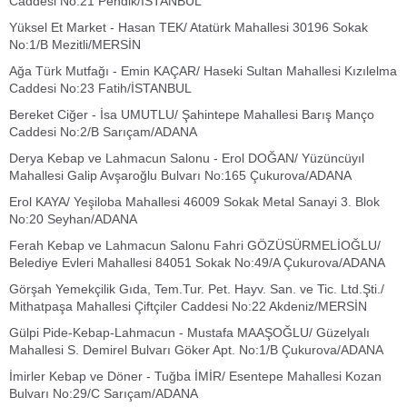
Caddesi No:21 Pendik/İSTANBUL
Yüksel Et Market - Hasan TEK/ Atatürk Mahallesi 30196 Sokak
No:1/B Mezitli/MERSİN
Ağa Türk Mutfağı - Emin KAÇAR/ Haseki Sultan Mahallesi Kızılelma
Caddesi No:23 Fatih/İSTANBUL
Bereket Ciğer - İsa UMUTLU/ Şahintepe Mahallesi Barış Manço
Caddesi No:2/B Sarıçam/ADANA
Derya Kebap ve Lahmacun Salonu - Erol DOĞAN/ Yüzüncüyıl
Mahallesi Galip Avşaroğlu Bulvarı No:165 Çukurova/ADANA
Erol KAYA/ Yeşiloba Mahallesi 46009 Sokak Metal Sanayi 3. Blok
No:20 Seyhan/ADANA
Ferah Kebap ve Lahmacun Salonu Fahri GÖZÜSÜRMELİOĞLU/
Belediye Evleri Mahallesi 84051 Sokak No:49/A Çukurova/ADANA
Görşah Yemekçilik Gıda, Tem.Tur. Pet. Hayv. San. ve Tic. Ltd.Şti./
Mithatpaşa Mahallesi Çiftçiler Caddesi No:22 Akdeniz/MERSİN
Gülpi Pide-Kebap-Lahmacun - Mustafa MAAŞOĞLU/ Güzelyalı
Mahallesi S. Demirel Bulvarı Göker Apt. No:1/B Çukurova/ADANA
İmirler Kebap ve Döner - Tuğba İMİR/ Esentepe Mahallesi Kozan
Bulvarı No:29/C Sarıçam/ADANA