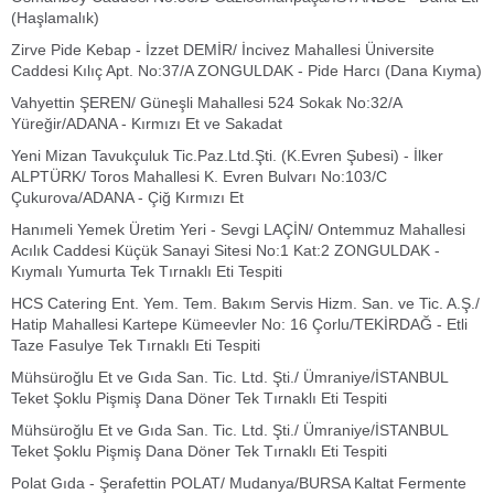
(Haşlamalık)
Zirve Pide Kebap - İzzet DEMİR/ İncivez Mahallesi Üniversite
Caddesi Kılıç Apt. No:37/A ZONGULDAK - Pide Harcı (Dana Kıyma)
Vahyettin ŞEREN/ Güneşli Mahallesi 524 Sokak No:32/A
Yüreğir/ADANA - Kırmızı Et ve Sakadat
Yeni Mizan Tavukçuluk Tic.Paz.Ltd.Şti. (K.Evren Şubesi) - İlker
ALPTÜRK/ Toros Mahallesi K. Evren Bulvarı No:103/C
Çukurova/ADANA - Çiğ Kırmızı Et
Hanımeli Yemek Üretim Yeri - Sevgi LAÇİN/ Ontemmuz Mahallesi
Acılık Caddesi Küçük Sanayi Sitesi No:1 Kat:2 ZONGULDAK -
Kıymalı Yumurta Tek Tırnaklı Eti Tespiti
HCS Catering Ent. Yem. Tem. Bakım Servis Hizm. San. ve Tic. A.Ş./
Hatip Mahallesi Kartepe Kümeevler No: 16 Çorlu/TEKİRDAĞ - Etli
Taze Fasulye Tek Tırnaklı Eti Tespiti
Mühsüroğlu Et ve Gıda San. Tic. Ltd. Şti./ Ümraniye/İSTANBUL
Teket Şoklu Pişmiş Dana Döner Tek Tırnaklı Eti Tespiti
Mühsüroğlu Et ve Gıda San. Tic. Ltd. Şti./ Ümraniye/İSTANBUL
Teket Şoklu Pişmiş Dana Döner Tek Tırnaklı Eti Tespiti
Polat Gıda - Şerafettin POLAT/ Mudanya/BURSA Kaltat Fermente