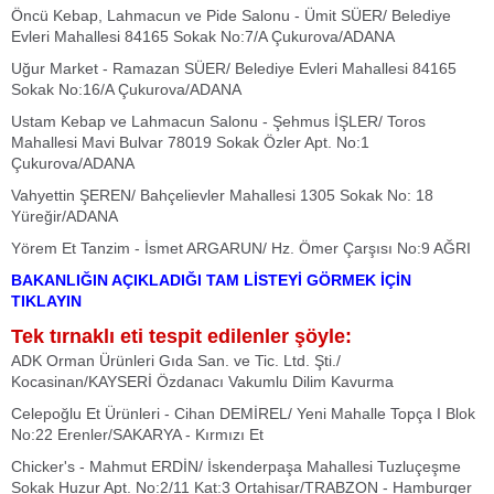
Öncü Kebap, Lahmacun ve Pide Salonu - Ümit SÜER/ Belediye
Evleri Mahallesi 84165 Sokak No:7/A Çukurova/ADANA
Uğur Market - Ramazan SÜER/ Belediye Evleri Mahallesi 84165
Sokak No:16/A Çukurova/ADANA
Ustam Kebap ve Lahmacun Salonu - Şehmus İŞLER/ Toros
Mahallesi Mavi Bulvar 78019 Sokak Özler Apt. No:1
Çukurova/ADANA
Vahyettin ŞEREN/ Bahçelievler Mahallesi 1305 Sokak No: 18
Yüreğir/ADANA
Yörem Et Tanzim - İsmet ARGARUN/ Hz. Ömer Çarşısı No:9 AĞRI
BAKANLIĞIN AÇIKLADIĞI TAM LİSTEYİ GÖRMEK İÇİN
TIKLAYIN
Tek tırnaklı eti tespit edilenler şöyle:
ADK Orman Ürünleri Gıda San. ve Tic. Ltd. Şti./
Kocasinan/KAYSERİ Özdanacı Vakumlu Dilim Kavurma
Celepoğlu Et Ürünleri - Cihan DEMİREL/ Yeni Mahalle Topça I Blok
No:22 Erenler/SAKARYA - Kırmızı Et
Chicker's - Mahmut ERDİN/ İskenderpaşa Mahallesi Tuzluçeşme
Sokak Huzur Apt. No:2/11 Kat:3 Ortahisar/TRABZON - Hamburger