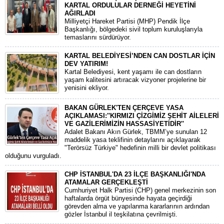
KARTAL ORDULULAR DERNEĞİ HEYETİNİ
AĞIRLADI
​Milliyetçi Hareket Partisi (MHP) Pendik İlçe
Başkanlığı, bölgedeki sivil toplum kuruluşlarıyla
temaslarını sürdürüyor.
KARTAL BELEDİYESİ’NDEN CAN DOSTLAR İÇİN
DEV YATIRIM!
Kartal Belediyesi, kent yaşamı ile can dostların
yaşam kalitesini artıracak vizyoner projelerine bir
yenisini ekliyor.
BAKAN GÜRLEK'TEN ÇERÇEVE YASA
AÇIKLAMASI:''KIRMIZI ÇİZGİMİZ ŞEHİT AİLELERİ
VE GAZİLERİMİZİN HASSASİYETİDİR''
Adalet Bakanı Akın Gürlek, TBMM’ye sunulan 12
maddelik yasa teklifinin detaylarını açıklayarak
"Terörsüz Türkiye" hedefinin milli bir devlet politikası
olduğunu vurguladı.
CHP İSTANBUL'DA 23 İLÇE BAŞKANLIĞI'NDA
ATAMALAR GERÇEKLEŞTİ
​Cumhuriyet Halk Partisi (CHP) genel merkezinin son
haftalarda örgüt bünyesinde hayata geçirdiği
görevden alma ve yapılanma kararlarının ardından
gözler İstanbul il teşkilatına çevrilmişti.