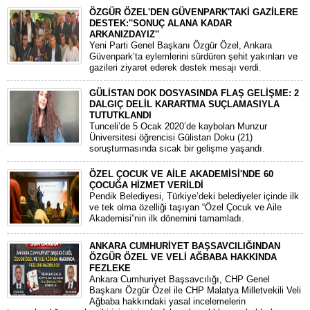
ÖZGÜR ÖZEL'DEN GÜVENPARK'TAKİ GAZİLERE
DESTEK:''SONUÇ ALANA KADAR
ARKANIZDAYIZ''
​Yeni Parti Genel Başkanı Özgür Özel, Ankara
Güvenpark’ta eylemlerini sürdüren şehit yakınları ve
gazileri ziyaret ederek destek mesajı verdi.
GÜLİSTAN DOK DOSYASINDA FLAŞ GELİŞME: 2
DALGIÇ DELİL KARARTMA SUÇLAMASIYLA
TUTUTKLANDI
​Tunceli’de 5 Ocak 2020’de kaybolan Munzur
Üniversitesi öğrencisi Gülistan Doku (21)
soruşturmasında sıcak bir gelişme yaşandı.
ÖZEL ÇOCUK VE AİLE AKADEMİSİ'NDE 60
ÇOCUĞA HİZMET VERİLDİ
Pendik Belediyesi, Türkiye’deki belediyeler içinde ilk
ve tek olma özelliği taşıyan “Özel Çocuk ve Aile
Akademisi”nin ilk dönemini tamamladı.
ANKARA CUMHURİYET BAŞSAVCILIĞINDAN
ÖZGÜR ÖZEL VE VELİ AĞBABA HAKKINDA
FEZLEKE
​Ankara Cumhuriyet Başsavcılığı, CHP Genel
Başkanı Özgür Özel ile CHP Malatya Milletvekili Veli
Ağbaba hakkındaki yasal incelemelerin