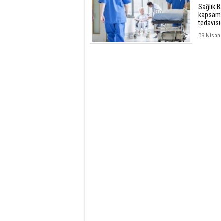
Sağlık B
kapsamı
tedavis
yayımlan
09 Nisan