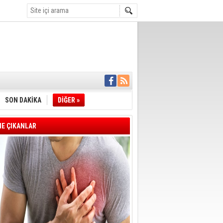
İYE BAŞKANI
L ALINACAK
SON DAKİKA
DİĞER »
ÖZALTI
ENSUPLARINI
KINDA TAHLİYE
E ÇIKANLAR
DULULAR DERNEĞİ
IM!
I ÇİZGİMİZ
GERÇEKLEŞTİ
'SONUÇ ALANA
DELİL KARARTMA
 VERİLDİ
VE VELİ AĞBABA