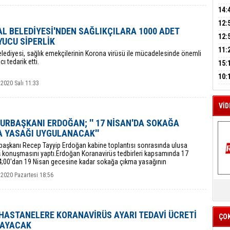
A
AĞI
İÇİ
14:
AÇI
12:
L BELEDİYESİ'NDEN SAĞLIKÇILARA 1000 ADET
VE 
M
BAŞ
12:
UCU SİPERLİK
A
GAZ
11:
elediyesi, sağlık emekçilerinin Korona virüsü ile mücadelesinde önemli
ARK
acı tedarik etti.
GEL
15:
SUÇ
ÇOC
10:
2020 Salı 11:33
BAŞ
AĞB
VİD
RBAŞKANI ERDOĞAN; '' 17 NİSAN'DA SOKAĞA
 YASAĞI UYGULANACAK''
aşkanı Recep Tayyip Erdoğan kabine toplantısı sonrasında ulusa
ş konuşmasını yaptı.Erdoğan Koranavirüs tedbirleri kapsamında 17
4;00'dan 19 Nisan gecesine kadar sokağa çıkma yasağının
cağını söyledi.
 2020 Pazartesi 18:56
K
Y
İZ
HASTANELERE KORANAVİRÜS AYARI TEDAVİ ÜCRETİ
ÇO
AYACAK