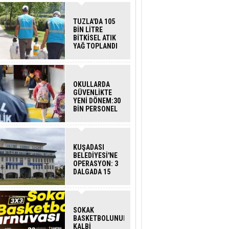
TUZLA'DA 105
BİN LİTRE
BİTKİSEL ATIK
YAĞ TOPLANDI
OKULLARDA
GÜVENLİKTE
YENİ DÖNEM:30
BİN PERSONEL
ALINACAK
DEDEKTÖRLÜ
ARAMA GELİYOR
KUŞADASI
BELEDİYESİ'NE
OPERASYON: 3
DALGADA 15
GÖZALTI
SOKAK
BASKETBOLUNUN
KALBİ