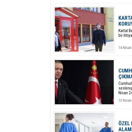
KARTA
KORUY
Kartal B
bir ihtiy
14 Nisan 
CUMHU
ÇIKMA
Cumhurb
sesleni
Nisan 2
uygulana
13 Nisan
ÖZEL 
ALAM