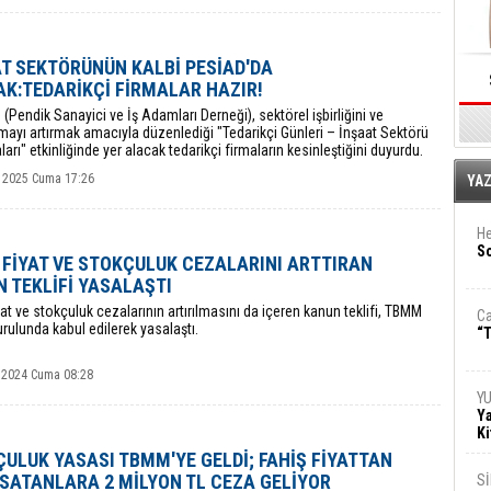
T SEKTÖRÜNÜN KALBİ PESİAD'DA
K:TEDARİKÇİ FİRMALAR HAZIR!
 (Pendik Sanayici ve İş Adamları Derneği), sektörel işbirliğini ve
ayı artırmak amacıyla düzenlediği "Tedarikçi Günleri – İnşaat Sektörü
arı" etkinliğinde yer alacak tedarikçi firmaların kesinleştiğini duyurdu.
E
 2025 Cuma 17:26
YA
He
So
 FİYAT VE STOKÇULUK CEZALARINI ARTTIRAN
 TEKLİFİ YASALAŞTI
yat ve stokçuluk cezalarının artırılmasını da içeren kanun teklifi, TBMM
Ca
rulunda kabul edilerek yasalaştı.
“T
 2024 Cuma 08:28
Y
Ya
Ki
ULUK YASASI TBMM'YE GELDİ; FAHİŞ FİYATTAN
SATANLARA 2 MİLYON TL CEZA GELİYOR
S