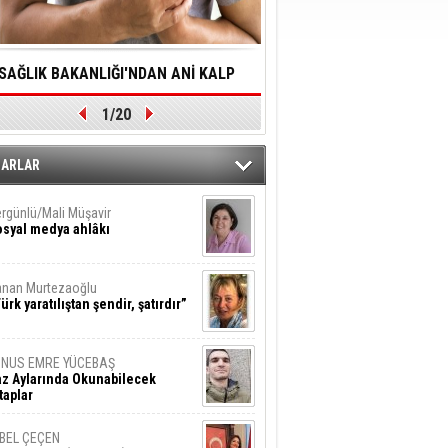
SAĞLIK BAKANLIĞI'NDAN ANİ KALP
YALNIZLIK YAŞLI BİREY
1/20
DURMALARINA HIZLI MÜDAHALE
SORUNLARA NEDEN OL
DİLMESİNE YÖNELİK ÖNLENMESİ İÇİN
ZARLAR
ÖNEMLİ ADIM
rgünlü/Mali Müşavir
syal medya ahlâkı
nan Murtezaoğlu
ürk yaratılıştan şendir, şatırdır”
UNUS EMRE YÜCEBAŞ
z Aylarında Okunabilecek
taplar
İBEL ÇEÇEN