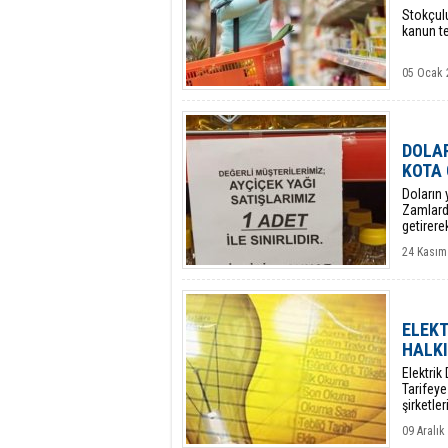
Stokçulu
kanun te
05 Ocak 
DOLAR
KOTA 
Doların 
Zamlard
getirere
24 Kasım
ELEKT
HALKI
Elektri
Tarifeye
şirketle
ödenece
09 Aralı