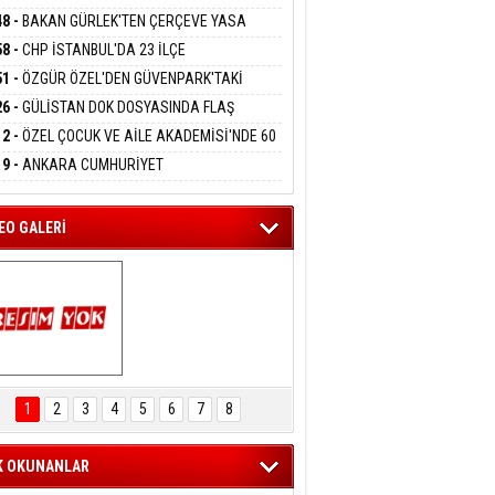
DANMAK
RLADI
N DEV YATIRIM!
48 -
BAKAN GÜRLEK'TEN ÇERÇEVE YASA
KLAMASI:''KIRMIZI ÇİZGİMİZ ŞEHİT AİLELERİ
58 -
CHP İSTANBUL'DA 23 İLÇE
GAZİLERİMİZİN HASSASİYETİDİR''
eltem Kaynas
KANLIĞI'NDA ATAMALAR GERÇEKLEŞTİ
51 -
ÖZGÜR ÖZEL'DEN GÜVENPARK'TAKİ
FFETMEYECEĞİM!
İLERE DESTEK:''SONUÇ ALANA KADAR
26 -
GÜLİSTAN DOK DOSYASINDA FLAŞ
ANIZDAYIZ''
İŞME: 2 DALGIÇ DELİL KARARTMA
12 -
ÖZEL ÇOCUK VE AİLE AKADEMİSİ'NDE 60
LAMASIYLA TUTUTKLANDI
UĞA HİZMET VERİLDİ
19 -
ANKARA CUMHURİYET
SAVCILIĞINDAN ÖZGÜR ÖZEL VE VELİ
ABA HAKKINDA FEZLEKE
EO GALERİ
ARTAL ENGELSİZ 
AŞAM FESTİVALİ 
1
2
3
4
5
6
7
8
KONSERİ 
LEYİCİLERİ MEST 
ETTİ
K OKUNANLAR