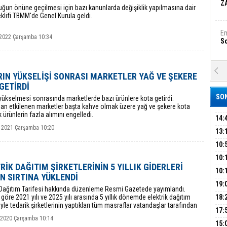
Z
ğun önüne geçilmesi için bazı kanunlarda değişiklik yapılmasına dair
klifi TBMM'de Genel Kurula geldi.
Em
2022 Çarşamba 10:34
S
A
IN YÜKSELİŞİ SONRASI MARKETLER YAĞ VE ŞEKERE
Ka
GETİRDİ
Şi
SON
yükselmesi sonrasında marketlerde bazı ürünlere kota getirdi.
an etkilenen marketler başta kahve olmak üzere yağ ve şekere kota
Şi
k ürünlerin fazla alımını engelledi.
B
14:
 2021 Çarşamba 10:20
OPE
13:
ADL
ÜMR
10:
Ha
Bi
YAĞ
10:
RİK DAĞITIM ŞİRKETLERİNİN 5 YILLIK GİDERLERİ
BİN
10:
N SIRTINA YÜKLENDİ
GEL
DAL
19:
Ez
k Dağıtım Tarifesi hakkında düzenleme Resmi Gazetede yayımlandı.
S
PEH
 göre 2021 yılı ve 2025 yılı arasında 5 yıllık dönemde elektrik dağıtım
18:
riyle tedarik şirketlerinin yaptıkları tüm masraflar vatandaşlar tarafından
ÇAN
17:
k.
k 2020 Çarşamba 10:14
KIR
B
15: