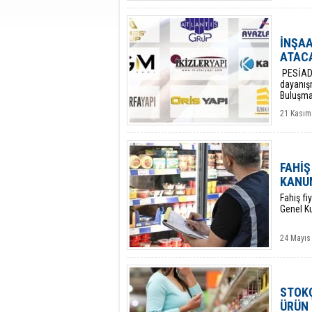
İNŞAA
ATACA
​ PESİAD
dayanışm
Buluşmal
21 Kasım
FAHİŞ
KANUN
Fahiş fi
Genel Ku
24 Mayıs
STOKÇ
ÜRÜN 