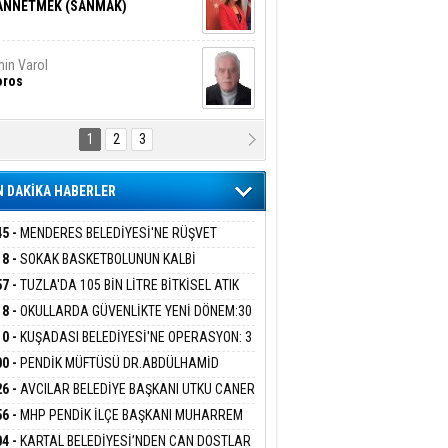
ANNETMEK (SANMAK)
in Varol
oros
1
2
3
NALİZ/ ODABAŞ
ranlık DNA Kuşaklararası
ddetin Biyolojik Faturası
 DAKİKA HABERLER
yar Adıyaman
en Bu Sahaya Sığmazam
45 -
MENDERES BELEDİYESİ'NE RÜŞVET
RASYONU:BELEDİYE BAŞKANI İLKAY ÇİÇEK
18 -
SOKAK BASKETBOLUNUN KALBİ
İYEYE SEVK EDİLDİ
ANİYE’DE ATACAK
57 -
TUZLA'DA 105 BİN LİTRE BİTKİSEL ATIK
san Ali Çölük
r Satırın İçindeki İnsan
 TOPLANDI
18 -
OKULLARDA GÜVENLİKTE YENİ DÖNEM:30
 PERSONEL ALINACAK DEDEKTÖRLÜ ARAMA
10 -
KUŞADASI BELEDİYESİ'NE OPERASYON: 3
İYOR
GADA 15 GÖZALTI
00 -
PENDİK MÜFTÜSÜ DR.ABDÜLHAMİD
gi Kılıç
İVAS: ATEŞE ATILAN VİCDAN
LİVAN BASIN MENSUPLARINI AĞIRLADI
26 -
AVCILAR BELEDİYE BAŞKANI UTKU CANER
KAYA HAKKINDA TAHLİYE KARARI
56 -
MHP PENDİK İLÇE BAŞKANI MUHARREM
 KARTAL ORDULULAR DERNEĞİ HEYETİNİ
ARIŞ BAŞARSLAN
04 -
KARTAL BELEDİYESİ’NDEN CAN DOSTLAR