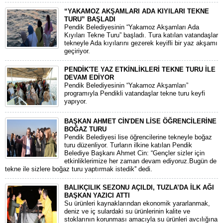
“YAKAMOZ AKŞAMLARI ADA KIYILARI TEKNE
TURU” BAŞLADI
Pendik Belediyesinin “Yakamoz Akşamları Ada
Kıyıları Tekne Turu” başladı. Tura katılan vatandaşlar
tekneyle Ada kıyılarını gezerek keyifli bir yaz akşamı
geçiriyor.
PENDİK'TE YAZ ETKİNLİKLERİ TEKNE TURU İLE
DEVAM EDİYOR
Pendik Belediyesinin “Yakamoz Akşamları”
programıyla Pendikli vatandaşlar tekne turu keyfi
yapıyor.
BAŞKAN AHMET CİN'DEN LİSE ÖĞRENCİLERİNE
BOĞAZ TURU
Pendik Belediyesi lise öğrencilerine tekneyle boğaz
turu düzenliyor. Turların ilkine katılan Pendik
Belediye Başkanı Ahmet Cin: “Gençler sizler için
etkinliklerimize her zaman devam ediyoruz.Bugün de
tekne ile sizlere boğaz turu yaptırmak istedik'' dedi.
BALIKÇILIK SEZONU AÇILDI, TUZLA’DA İLK AĞI
BAŞKAN YAZICI ATTI
Su ürünleri kaynaklarından ekonomik yararlanmak,
deniz ve iç sulardaki su ürünlerinin kalite ve
stoklarının korunması amacıyla su ürünleri avcılığına