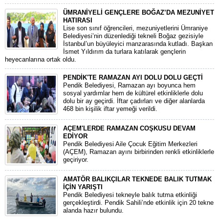
ÜMRANİYELİ GENÇLERE BOĞAZ’DA MEZUNİYET
HATIRASI
Lise son sınıf öğrencileri, mezuniyetlerini Ümraniye
Belediyesi’nin düzenlediği tekneli Boğaz gezisiyle
İstanbul’un büyüleyici manzarasında kutladı. Başkan
İsmet Yıldırım da turlara katılarak gençlerin
heyecanlarına ortak oldu.
PENDİK'TE RAMAZAN AYI DOLU DOLU GEÇTİ
Pendik Belediyesi, Ramazan ayı boyunca hem
sosyal yardımlar hem de kültürel etkinliklerle dolu
dolu bir ay geçirdi. İftar çadırları ve diğer alanlarda
468 bin kişilik iftar yemeği verildi.
AÇEM'LERDE RAMAZAN COŞKUSU DEVAM
EDİYOR
Pendik Belediyesi Aile Çocuk Eğitim Merkezleri
(AÇEM), Ramazan ayını birbirinden renkli etkinliklerle
geçiriyor.
AMATÖR BALIKÇILAR TEKNEDE BALIK TUTMAK
İÇİN YARIŞTI
Pendik Belediyesi tekneyle balık tutma etkinliği
gerçekleştirdi. Pendik Sahili’nde etkinlik için 20 tekne
alanda hazır bulundu.