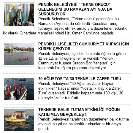
PENDİK BELEDİYESİ “TEKNE ORUCU”
GELENEĞİNİ BU RAMAZAN AYI’NDA DA
SÜRDÜRÜYOR
Pendik Belediyesi, “Tekne orucu” geleneğini bu
Ramazan Ayı’nda da sürdürdü. Çocukları oruç
tutmaya teşvik etmek amacıyla düzenlenen etkinlik
ilk olarak Çınardere Mahallesi’ndeki Hz. Ömer Camii'nde başladı.
PENDİKLİ LİSELİLER CUMHURİYET KUPASI İÇİN
KÜREK ÇEKİYOR
Pendik Belediyesi, ilçedeki liselerde öğrenim gören
11 ve 12. sınıf öğrencilerine yönelik “Pendik
Cumhuriyet Kupası Dragon Bot Yarışları” için
kapsamlı bir eğitim programı düzenliyor.
30 AĞUSTOS’TA 30 TEKNE İLE ZAFER TURU
Pendik Belediyesi “30 Ağustos Zafer Bayramı
etkinlikleri" kapsamında “Nostaljik Kayıkla Zafer
Turu” düzenledi. Etkinlik kapsamında 150 kişi, 30
tekneyle “zafer turu” attı.
TEKNEDE BALIK TUTMA ETKİNLİĞİ YOĞUN
KATILIMLA GERÇEKLEŞTİ
Pendik Belediyesi tarafından düzenlenen balık tutma
etkinliği bu yıl da balıkçılık tutkunlarını bir araya
getirdi.