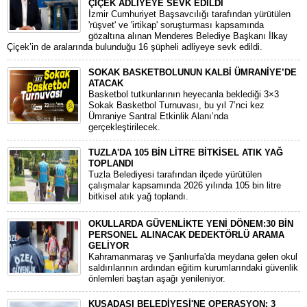
ÇİÇEK ADLİYEYE SEVK EDİLDİ
​İzmir Cumhuriyet Başsavcılığı tarafından yürütülen
'rüşvet' ve 'irtikap' soruşturması kapsamında
gözaltına alınan Menderes Belediye Başkanı İlkay
Çiçek’in de aralarında bulunduğu 16 şüpheli adliyeye sevk edildi.
SOKAK BASKETBOLUNUN KALBİ ÜMRANİYE’DE
ATACAK
Basketbol tutkunlarının heyecanla beklediği 3×3
Sokak Basketbol Turnuvası, bu yıl 7’nci kez
Ümraniye Santral Etkinlik Alanı’nda
gerçekleştirilecek.
TUZLA'DA 105 BİN LİTRE BİTKİSEL ATIK YAĞ
TOPLANDI
Tuzla Belediyesi tarafından ilçede yürütülen
çalışmalar kapsamında 2026 yılında 105 bin litre
bitkisel atık yağ toplandı.
OKULLARDA GÜVENLİKTE YENİ DÖNEM:30 BİN
PERSONEL ALINACAK DEDEKTÖRLÜ ARAMA
GELİYOR
​Kahramanmaraş ve Şanlıurfa'da meydana gelen okul
saldırılarının ardından eğitim kurumlarındaki güvenlik
önlemleri baştan aşağı yenileniyor.
KUŞADASI BELEDİYESİ'NE OPERASYON: 3