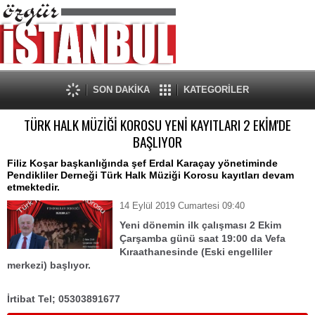
SON DAKİKA
KATEGORİLER
TÜRK HALK MÜZİĞİ KOROSU YENİ KAYITLARI 2 EKİM'DE
BAŞLIYOR
Filiz Koşar başkanlığında şef Erdal Karaçay yönetiminde
Pendikliler Derneği Türk Halk Müziği Korosu kayıtları devam
etmektedir.
14 Eylül 2019 Cumartesi 09:40
Yeni dönemin ilk çalışması 2 Ekim
Çarşamba günü saat 19:00 da Vefa
Kıraathanesinde (Eski engelliler
merkezi) başlıyor.
İrtibat Tel; 05303891677