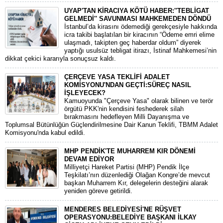
UYAP'TAN KİRACIYA KÖTÜ HABER:''TEBLİGAT
GELMEDİ'' SAVUNMASI MAHKEMEDEN DÖNDÜ
​İstanbul’da kirasını ödemediği gerekçesiyle hakkında
icra takibi başlatılan bir kiracının “Ödeme emri elime
ulaşmadı, takipten geç haberdar oldum” diyerek
yaptığı usulsüz tebligat itirazı, İstinaf Mahkemesi’nin
dikkat çekici kararıyla sonuçsuz kaldı.
ÇERÇEVE YASA TEKLİFİ ADALET
KOMİSYONU'NDAN GEÇTİ:SÜREÇ NASIL
İŞLEYECEK?
​Kamuoyunda "Çerçeve Yasa" olarak bilinen ve terör
örgütü PKK'nin kendisini feshederek silah
bırakmasını hedefleyen Milli Dayanışma ve
Toplumsal Bütünlüğün Güçlendirilmesine Dair Kanun Teklifi, TBMM Adalet
Komisyonu'nda kabul edildi.
MHP PENDİK'TE MUHARREM KIR DÖNEMİ
DEVAM EDİYOR
​Milliyetçi Hareket Partisi (MHP) Pendik İlçe
Teşkilatı’nın düzenlediği Olağan Kongre’de mevcut
başkan Muharrem Kır, delegelerin desteğini alarak
yeniden göreve getirildi.
MENDERES BELEDİYESİ'NE RÜŞVET
OPERASYONU:BELEDİYE BAŞKANI İLKAY