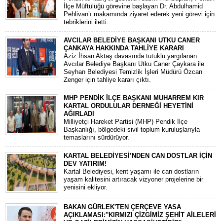
İlçe Müftülüğü görevine başlayan Dr. Abdulhamid
Pehlivan’ı makamında ziyaret ederek yeni görevi için
tebriklerini iletti.
AVCILAR BELEDİYE BAŞKANI UTKU CANER
ÇANKAYA HAKKINDA TAHLİYE KARARI
​Aziz İhsan Aktaş davasında tutuklu yargılanan
Avcılar Belediye Başkanı Utku Caner Çaykara ile
Seyhan Belediyesi Temizlik İşleri Müdürü Özcan
Zenger için tahliye kararı çıktı.
MHP PENDİK İLÇE BAŞKANI MUHARREM KIR
KARTAL ORDULULAR DERNEĞİ HEYETİNİ
AĞIRLADI
​Milliyetçi Hareket Partisi (MHP) Pendik İlçe
Başkanlığı, bölgedeki sivil toplum kuruluşlarıyla
temaslarını sürdürüyor.
KARTAL BELEDİYESİ’NDEN CAN DOSTLAR İÇİN
DEV YATIRIM!
Kartal Belediyesi, kent yaşamı ile can dostların
yaşam kalitesini artıracak vizyoner projelerine bir
yenisini ekliyor.
BAKAN GÜRLEK'TEN ÇERÇEVE YASA
AÇIKLAMASI:''KIRMIZI ÇİZGİMİZ ŞEHİT AİLELERİ