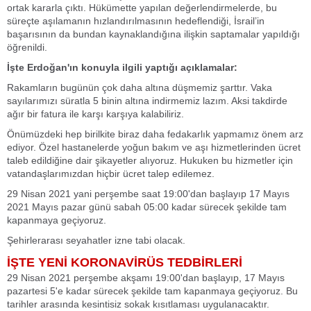
ortak kararla çıktı. Hükümette yapılan değerlendirmelerde, bu
süreçte aşılamanın hızlandırılmasının hedeflendiği, İsrail’in
başarısının da bundan kaynaklandığına ilişkin saptamalar yapıldığı
öğrenildi.
İşte Erdoğan'ın konuyla ilgili yaptığı açıklamalar:
Rakamların bugünün çok daha altına düşmemiz şarttır. Vaka
sayılarımızı süratla 5 binin altına indirmemiz lazım. Aksi takdirde
ağır bir fatura ile karşı karşıya kalabiliriz.
Önümüzdeki hep birilkite biraz daha fedakarlık yapmamız önem arz
ediyor. Özel hastanelerde yoğun bakım ve aşı hizmetlerinden ücret
taleb edildiğine dair şikayetler alıyoruz. Hukuken bu hizmetler için
vatandaşlarımızdan hiçbir ücret talep edilemez.
29 Nisan 2021 yani perşembe saat 19:00'dan başlayıp 17 Mayıs
2021 Mayıs pazar günü sabah 05:00 kadar sürecek şekilde tam
kapanmaya geçiyoruz.
Şehirlerarası seyahatler izne tabi olacak.
İŞTE YENİ KORONAVİRÜS TEDBİRLERİ
29 Nisan 2021 perşembe akşamı 19:00'dan başlayıp, 17 Mayıs
pazartesi 5'e kadar sürecek şekilde tam kapanmaya geçiyoruz. Bu
tarihler arasında kesintisiz sokak kısıtlaması uygulanacaktır.