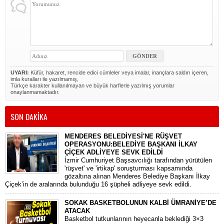
UYARI:
Küfür, hakaret, rencide edici cümleler veya imalar, inançlara saldırı içeren,
imla kuralları ile yazılmamış,
Türkçe karakter kullanılmayan ve büyük harflerle yazılmış yorumlar
onaylanmamaktadır.
SON DAKİKA
MENDERES BELEDİYESİ'NE RÜŞVET
OPERASYONU:BELEDİYE BAŞKANI İLKAY
ÇİÇEK ADLİYEYE SEVK EDİLDİ
​İzmir Cumhuriyet Başsavcılığı tarafından yürütülen
'rüşvet' ve 'irtikap' soruşturması kapsamında
gözaltına alınan Menderes Belediye Başkanı İlkay
Çiçek’in de aralarında bulunduğu 16 şüpheli adliyeye sevk edildi.
SOKAK BASKETBOLUNUN KALBİ ÜMRANİYE’DE
ATACAK
Basketbol tutkunlarının heyecanla beklediği 3×3