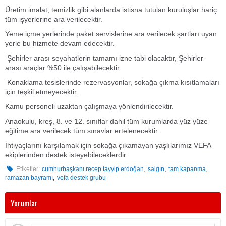
Üretim imalat, temizlik gibi alanlarda istisna tutulan kuruluşlar hariç
tüm işyerlerine ara verilecektir.
Yeme içme yerlerinde paket servislerine ara verilecek şartları uyan
yerle bu hizmete devam edecektir.
Şehirler arası seyahatlerin tamamı izne tabi olacaktır, Şehirler
arası araçlar %50 ile çalışabilecektir.
Konaklama tesislerinde rezervasyonlar, sokağa çıkma kısıtlamaları
için teşkil etmeyecektir.
Kamu personeli uzaktan çalışmaya yönlendirilecektir.
Anaokulu, kreş, 8. ve 12. sınıflar dahil tüm kurumlarda yüz yüze
eğitime ara verilecek tüm sınavlar ertelenecektir.
İhtiyaçlarını karşılamak için sokağa çıkamayan yaşlılarımız VEFA
ekiplerinden destek isteyebileceklerdir.
,
,
,
Etiketler:
cumhurbaşkanı recep tayyip erdoğan
salgın
tam kapanma
,
ramazan bayramı
vefa destek grubu
Yorumlar