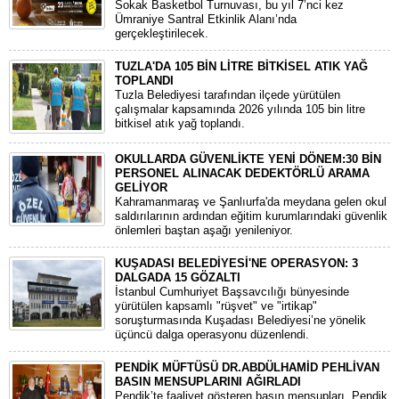
Sokak Basketbol Turnuvası, bu yıl 7’nci kez
Ümraniye Santral Etkinlik Alanı’nda
gerçekleştirilecek.
TUZLA'DA 105 BİN LİTRE BİTKİSEL ATIK YAĞ
TOPLANDI
Tuzla Belediyesi tarafından ilçede yürütülen
çalışmalar kapsamında 2026 yılında 105 bin litre
bitkisel atık yağ toplandı.
OKULLARDA GÜVENLİKTE YENİ DÖNEM:30 BİN
PERSONEL ALINACAK DEDEKTÖRLÜ ARAMA
GELİYOR
​Kahramanmaraş ve Şanlıurfa'da meydana gelen okul
saldırılarının ardından eğitim kurumlarındaki güvenlik
önlemleri baştan aşağı yenileniyor.
KUŞADASI BELEDİYESİ'NE OPERASYON: 3
DALGADA 15 GÖZALTI
​İstanbul Cumhuriyet Başsavcılığı bünyesinde
yürütülen kapsamlı "rüşvet" ve "irtikap"
soruşturmasında Kuşadası Belediyesi’ne yönelik
üçüncü dalga operasyonu düzenlendi.
PENDİK MÜFTÜSÜ DR.ABDÜLHAMİD PEHLİVAN
BASIN MENSUPLARINI AĞIRLADI
​Pendik’te faaliyet gösteren basın mensupları, Pendik