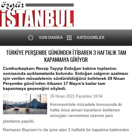
SON DAKİKA
KATEGORİLER
TÜRKİYE PERŞEMBE GÜNÜNDEN İTİBAREN 3 HAFTALIK TAM
KAPANMAYA GİRİYOR
Cumhurbaşkanı Recep Tayyip Erdoğan kabine toplantısı
sonrasında açıklamalarda bulundu. Erdoğan salgının azalması
için verilen mücadelenin sürdürüldüğünü belirterek 29 Nisan
Perşembe günü'nden itibaren 17 Mayıs'a kadar tam
kapanmaya geçeceğini söyledi.
26 Nisan 2021 Pazartesi 19:54
Koronavirüsle mücadele konusunda iki
hafta önce alınan kararların beklenen
sonuçları vermemesi üzerine yeni
planlama yapıldı.
Ramazan Bayramı’nı da içine alan 3 haftalık bir kapatma kabineden